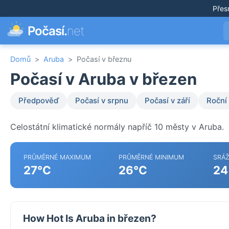
Přes
Počasí.
net
Domů
>
Aruba
>
Počasí v březnu
Počasí v Aruba v březen
Předpověď
Počasí v srpnu
Počasí v září
Roční
Celostátní klimatické normály napříč 10 městy v Aruba.
PRŮMĚRNÉ MAXIMUM
PRŮMĚRNÉ MINIMUM
SRÁ
27°C
26°C
24
How Hot Is Aruba in březen?