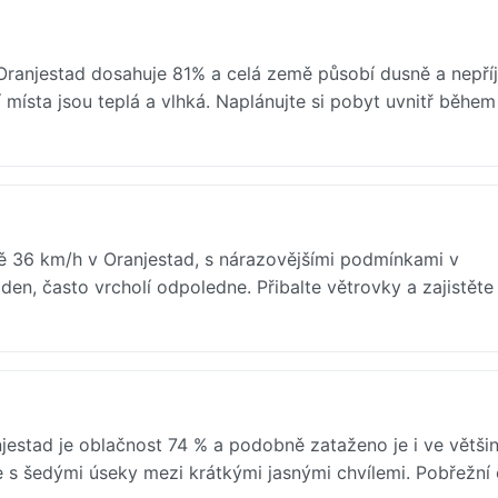
Oranjestad dosahuje 81% a celá země působí dusně a nepří
místa jsou teplá a vlhká. Naplánujte si pobyt uvnitř během
ě 36 km/h v Oranjestad, s nárazovějšími podmínkami v
den, často vrcholí odpoledne. Přibalte větrovky a zajistěte
estad je oblačnost 74 % a podobně zataženo je i ve větši
te s šedými úseky mezi krátkými jasnými chvílemi. Pobřežní 