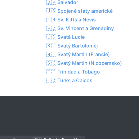
🇸🇻 Salvador
🇺🇸 Spojené státy americké
🇰🇳 Sv. Kitts a Nevis
🇻🇨 Sv. Vincent a Grenadiny
🇱🇨 Svatá Lucie
🇧🇱 Svatý Bartoloměj
🇲🇫 Svatý Martin (Francie)
🇸🇽 Svatý Martin (Nizozemsko)
🇹🇹 Trinidad a Tobago
🇹🇨 Turks a Caicos