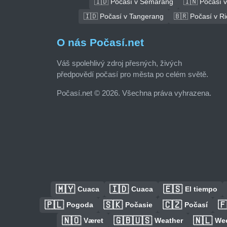
🇮🇩 Počasí v Semarang
🇮🇳 Počasí v
🇮🇩 Počasí v Tangerang
🇧🇷 Počasí v Ri
O nás Počasí.net
Váš spolehlivý zdroj přesných, živých
předpovědí počasí pro města po celém světě.
Počasí.net © 2026. Všechna práva vyhrazena.
🇲🇾
🇮🇩
🇪🇸
Cuaca
Cuaca
El tiempo
🇵🇱
🇸🇰
🇨🇿

Pogoda
Počasie
Počasí
🇳🇴
🇬🇧🇺🇸
🇳🇱
Været
Weather
We