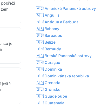
 pobřeží
🇻🇮 Americké Panenské ostrovy
é zemi
🇦🇮 Anguilla
🇦🇬 Antigua a Barbuda
🇧🇸 Bahamy
🇧🇧 Barbados
🇧🇿 Belize
unce je
🇧🇲 Bermudy
ími
🇻🇬 Britské Panenské ostrovy
🇨🇼 Curaçao
🇩🇲 Dominika
🇩🇴 Dominikánská republika
🇬🇩 Grenada
 ještě
🇬🇱 Grónsko
u
🇬🇵 Guadeloupe
🇬🇹 Guatemala