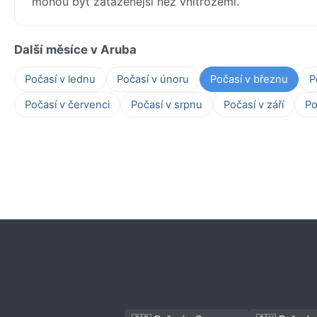
mohou být zataženější než vnitrozemí.
Další měsíce v Aruba
Počasí v lednu
Počasí v únoru
Počasí v březnu
P
Počasí v červenci
Počasí v srpnu
Počasí v září
Po