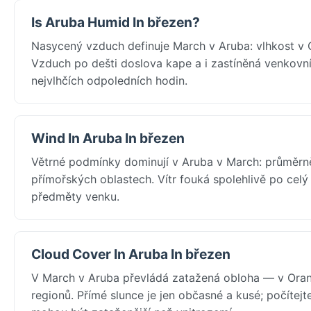
Is Aruba Humid In březen?
Nasycený vzduch definuje March v Aruba: vlhkost v 
Vzduch po dešti doslova kape a i zastíněná venkovní 
nejvlhčích odpoledních hodin.
Wind In Aruba In březen
Větrné podmínky dominují v Aruba v March: průměrn
přímořských oblastech. Vítr fouká spolehlivě po celý 
předměty venku.
Cloud Cover In Aruba In březen
V March v Aruba převládá zatažená obloha — v Oranj
regionů. Přímé slunce je jen občasné a kusé; počítej