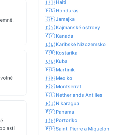
🇭🇹 Haiti
🇭🇳 Honduras
🇯🇲 Jamajka
jemně.
🇰🇾 Kajmanské ostrovy
🇨🇦 Kanada
🇧🇶 Karibské Nizozemsko
🇨🇷 Kostarika
🇨🇺 Kuba
🇲🇶 Martinik
 volné
🇲🇽 Mexiko
🇲🇸 Montserrat
🇳🇱 Netherlands Antilles
🇳🇮 Nikaragua
🇵🇦 Panama
🇵🇷 Portoriko
ně
oblasti
🇵🇲 Saint-Pierre a Miquelon