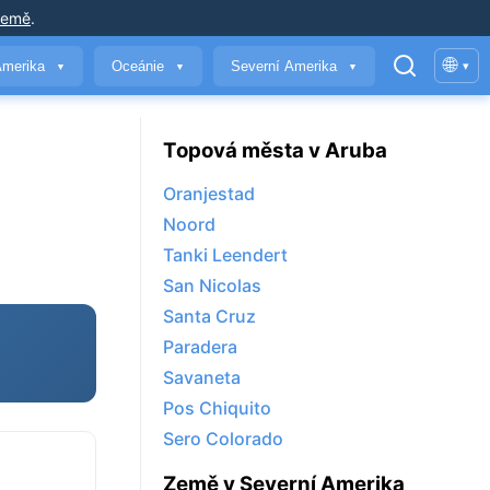
země
.
🌐
Amerika
Oceánie
Severní Amerika
▾
▼
▼
▼
Topová města v Aruba
Oranjestad
Noord
Tanki Leendert
San Nicolas
Santa Cruz
Paradera
Savaneta
Pos Chiquito
Sero Colorado
Země v Severní Amerika