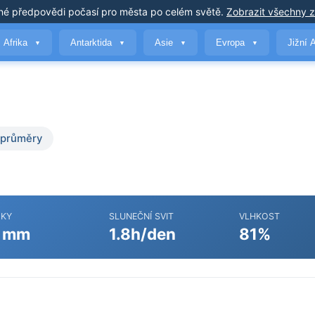
né předpovědi počasí
pro města po celém světě
.
Zobrazit všechny 
Afrika
Antarktida
Asie
Evropa
Jižní 
▼
▼
▼
▼
 průměry
ŽKY
SLUNEČNÍ SVIT
VLHKOST
 mm
1.8h/den
81%