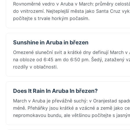
Rovnoměrné vedro v Aruba v March: průměry celostá
do vnitrozemí. Nejteplejší města jako Santa Cruz vyk
počítejte s trvale horkým počasím.
Sunshine in Aruba in březen
Omezené sluneční svit a krátké dny definují March v 
na obloze od 6:45 am do 6:50 pm. Šedý, zatažený vzo
rozdíly v oblačnosti.
Does It Rain In Aruba In březen?
March v Aruba je převážně suchý: v Oranjestad spad
méně. Přeháňky jsou krátké a vzácné a země jako cel
nepromokavou bundu, ale většinou počítejte s jasným