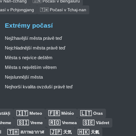
 v Nan-čchang
🇮🇳 Počasí v Bengalúru
así v Pchjongjang
🇹🇼 Počasí v Tchaj-nan
Extrémy počasí
Nejžhavější města právě teď
Nejchladnější města právě teď
Města s nejvíce deštěm
Města s největším větrem
Nejslunnější města
Nejhorší kvalita ovzduší právě teď
🇮🇹
🇫🇷
🇱🇹
tākļi
Meteo
Météo
Oras
🇸🇮
🇷🇴
🇸🇪
Vreme
Vreme
Vremea
Vädret
🇹🇭
🇯🇵
🇭🇰
ا
สภาพอากาศ
天気
天氣