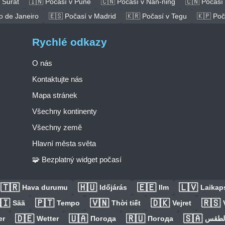
 Surat
🇮🇳 Počasí v Puné
🇨🇳 Počasí v Nan-ning
🇨🇳 Počasí
o de Janeiro
🇪🇸 Počasí v Madrid
🇰🇷 Počasí v Tegu
🇰🇵 Poč
Rychlé odkazy
O nás
Kontaktujte nás
Mapa stránek
Všechny kontinenty
Všechny země
Hlavní města světa
🧩 Bezplatný widget počasí
🇹🇷
🇭🇺
🇪🇪
🇱🇻
Hava durumu
Időjárás
Ilm
Laikaps
🇮
🇵🇹
🇻🇳
🇩🇰
🇷🇸
Sää
Tempo
Thời tiết
Vejret
🇩🇪
🇺🇦
🇷🇺
🇸🇦
er
Wetter
Погода
Погода
الطق