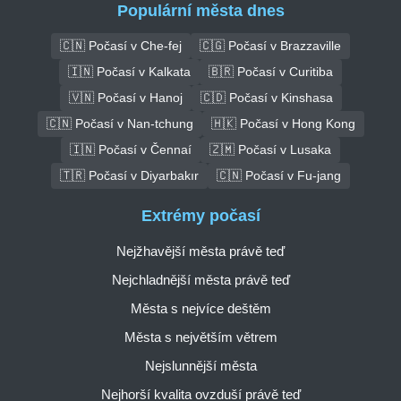
Populární města dnes
🇨🇳 Počasí v Che-fej
🇨🇬 Počasí v Brazzaville
🇮🇳 Počasí v Kalkata
🇧🇷 Počasí v Curitiba
🇻🇳 Počasí v Hanoj
🇨🇩 Počasí v Kinshasa
🇨🇳 Počasí v Nan-tchung
🇭🇰 Počasí v Hong Kong
🇮🇳 Počasí v Čennaí
🇿🇲 Počasí v Lusaka
🇹🇷 Počasí v Diyarbakır
🇨🇳 Počasí v Fu-jang
Extrémy počasí
Nejžhavější města právě teď
Nejchladnější města právě teď
Města s nejvíce deštěm
Města s největším větrem
Nejslunnější města
Nejhorší kvalita ovzduší právě teď