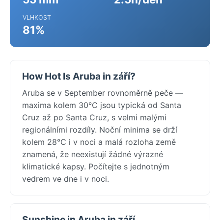
VLHKOST
81%
How Hot Is Aruba in září?
Aruba se v September rovnoměrně peče —
maxima kolem 30°C jsou typická od Santa
Cruz až po Santa Cruz, s velmi malými
regionálními rozdíly. Noční minima se drží
kolem 28°C i v noci a malá rozloha země
znamená, že neexistují žádné výrazné
klimatické kapsy. Počítejte s jednotným
vedrem ve dne i v noci.
Sunshine in Aruba in září