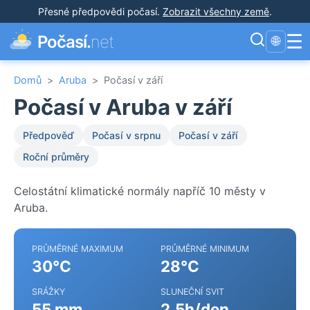
Přesné předpovědi počasí
.
Zobrazit všechny země
.
☰
Počasí.
net
🌐
Domů
>
Aruba
>
Počasí v září
Počasí v Aruba v září
Předpověď
Počasí v srpnu
Počasí v září
Roční průměry
Celostátní klimatické normály napříč 10 městy v
Aruba.
PRŮMĚRNÉ MAXIMUM
PRŮMĚRNÉ MINIMUM
30°C
28°C
SRÁŽKY
SLUNEČNÍ SVIT
55 mm
2.5h/den