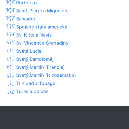
🇵🇷 Portoriko
🇵🇲 Saint-Pierre a Miquelon
🇸🇻 Salvador
🇺🇸 Spojené státy americké
🇰🇳 Sv. Kitts a Nevis
🇻🇨 Sv. Vincent a Grenadiny
🇱🇨 Svatá Lucie
🇧🇱 Svatý Bartoloměj
🇲🇫 Svatý Martin (Francie)
🇸🇽 Svatý Martin (Nizozemsko)
🇹🇹 Trinidad a Tobago
🇹🇨 Turks a Caicos