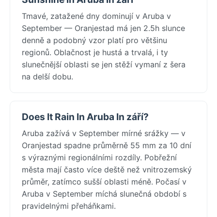
Tmavé, zatažené dny dominují v Aruba v
September — Oranjestad má jen 2.5h slunce
denně a podobný vzor platí pro většinu
regionů. Oblačnost je hustá a trvalá, i ty
slunečnější oblasti se jen stěží vymaní z šera
na delší dobu.
Does It Rain In Aruba In září?
Aruba zažívá v September mírné srážky — v
Oranjestad spadne průměrně 55 mm za 10 dní
s výraznými regionálními rozdíly. Pobřežní
města mají často více deště než vnitrozemský
průměr, zatímco sušší oblasti méně. Počasí v
Aruba v September míchá slunečná období s
pravidelnými přeháňkami.