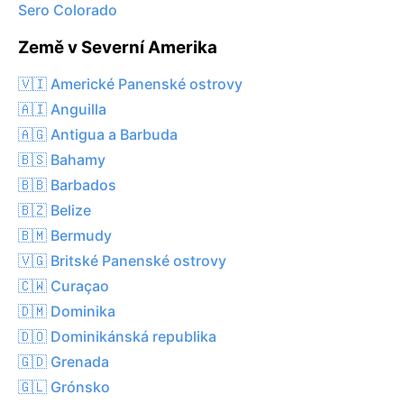
Sero Colorado
Země v Severní Amerika
🇻🇮 Americké Panenské ostrovy
🇦🇮 Anguilla
🇦🇬 Antigua a Barbuda
🇧🇸 Bahamy
🇧🇧 Barbados
🇧🇿 Belize
🇧🇲 Bermudy
🇻🇬 Britské Panenské ostrovy
🇨🇼 Curaçao
🇩🇲 Dominika
🇩🇴 Dominikánská republika
🇬🇩 Grenada
🇬🇱 Grónsko