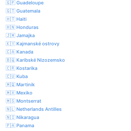
🇬🇵 Guadeloupe
🇬🇹 Guatemala
🇭🇹 Haiti
🇭🇳 Honduras
🇯🇲 Jamajka
🇰🇾 Kajmanské ostrovy
🇨🇦 Kanada
🇧🇶 Karibské Nizozemsko
🇨🇷 Kostarika
🇨🇺 Kuba
🇲🇶 Martinik
🇲🇽 Mexiko
🇲🇸 Montserrat
🇳🇱 Netherlands Antilles
🇳🇮 Nikaragua
🇵🇦 Panama