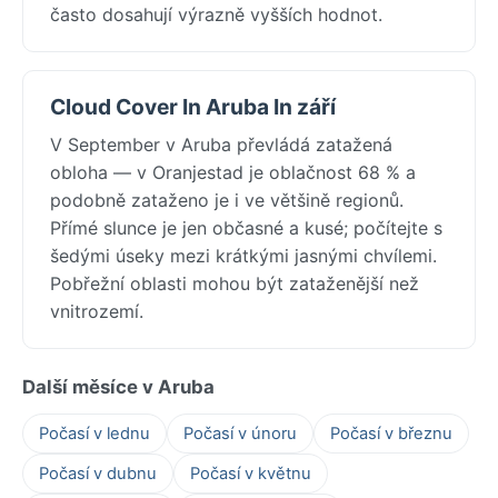
často dosahují výrazně vyšších hodnot.
Cloud Cover In Aruba In září
V September v Aruba převládá zatažená
obloha — v Oranjestad je oblačnost 68 % a
podobně zataženo je i ve většině regionů.
Přímé slunce je jen občasné a kusé; počítejte s
šedými úseky mezi krátkými jasnými chvílemi.
Pobřežní oblasti mohou být zataženější než
vnitrozemí.
Další měsíce v Aruba
Počasí v lednu
Počasí v únoru
Počasí v březnu
Počasí v dubnu
Počasí v květnu