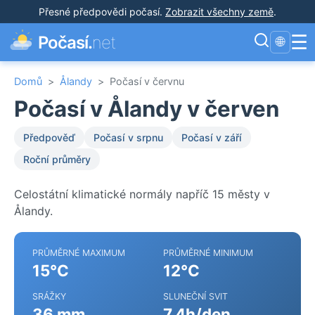
Přesné předpovědi počasí
.
Zobrazit všechny země
.
☰
Počasí.
net
🌐
Domů
>
Ålandy
>
Počasí v červnu
Počasí v Ålandy v červen
Předpověď
Počasí v srpnu
Počasí v září
Roční průměry
Celostátní klimatické normály napříč 15 městy v
Ålandy.
PRŮMĚRNÉ MAXIMUM
PRŮMĚRNÉ MINIMUM
15°C
12°C
SRÁŽKY
SLUNEČNÍ SVIT
36 mm
7.4h/den