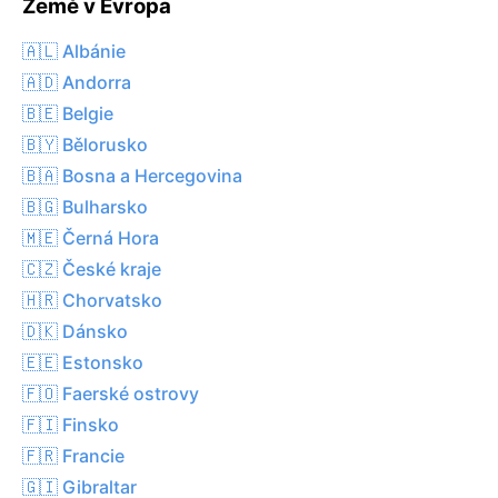
Země v Evropa
🇦🇱 Albánie
🇦🇩 Andorra
🇧🇪 Belgie
🇧🇾 Bělorusko
🇧🇦 Bosna a Hercegovina
🇧🇬 Bulharsko
🇲🇪 Černá Hora
🇨🇿 České kraje
🇭🇷 Chorvatsko
🇩🇰 Dánsko
🇪🇪 Estonsko
🇫🇴 Faerské ostrovy
🇫🇮 Finsko
🇫🇷 Francie
🇬🇮 Gibraltar