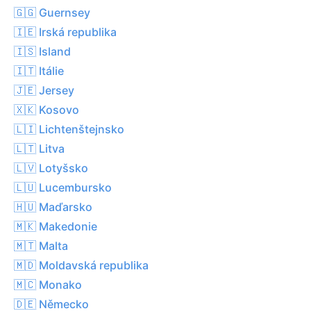
🇬🇬 Guernsey
🇮🇪 Irská republika
🇮🇸 Island
🇮🇹 Itálie
🇯🇪 Jersey
🇽🇰 Kosovo
🇱🇮 Lichtenštejnsko
🇱🇹 Litva
🇱🇻 Lotyšsko
🇱🇺 Lucembursko
🇭🇺 Maďarsko
🇲🇰 Makedonie
🇲🇹 Malta
🇲🇩 Moldavská republika
🇲🇨 Monako
🇩🇪 Německo