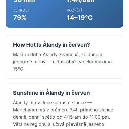
VLHKOST
ROZPĚTÍ
79%
14–19°C
How Hot Is Ålandy in červen?
Malá rozloha Ålandy znamená, že June je
jednotně mírný — celostátně typická maxima
15°C.
Sunshine in Ålandy in červen
Ålandy má v June spoustu slunce —
Mariehamn má v průměru 7.4h přímého slunce
denně, denní světlo od 4:15 am do 11:00 pm.
Většina regionů si užívá převážně jasného