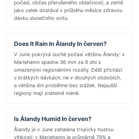
počasí, občas přerušeného oblačností, a země
jako celek dostává v průběhu měsíce zdravou
dávku slunečního svitu.
Does It Rain In Ålandy In červen?
V June pokrývá suché počasí většinu Ålandy: v
Mariehamn spadne 36 mm za 6 dní s
omezenými regionálními rozdíly. Déšť přichází
v krátkých dávkách, ne v dlouhých obdobích,
a většina dní proběhne bez srážek. Nejsušší
regiony mají znatelně méně.
Is Ålandy Humid In červen?
Ålandy je v June zahalena tropicky hustou
vlhkostí: v Mariehamn je průměrně 79% a