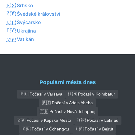
🇷🇸 Srbsko
🇸🇪 Švédské království
🇨🇭 Švýcarsko
🇺🇦 Ukrajina
🇻🇦 Vatikán
Populární města dnes
🇵🇱 Počasí v Varšava
🇮🇳 Počasí v Koimbatur
🇪🇹 Počasí v Addis Abeba
🇹🇼 Počasí v Nová Tchaj-pej
🇿🇦 Počasí v Kapské Město
🇮🇳 Počasí v Laknaú
🇨🇳 Počasí v Čcheng-tu
🇱🇧 Počasí v Bejrút