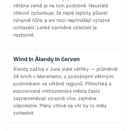
většina země je na tom podobně. Neustálá
vlhkost způsobuje, že teplé teploty působí
výrazně hůře, a ani noci nepřinášejí výrazné
ochlazení. Lehké bavlněné oblečení je
nezbytné.
Wind In Ålandy In červen
Ålandy zažívá v June stálé větříky — průměrně
26 km/h v Mariehamn, s podobnými větrnými
podmínkami ve většině regionů. Přímořská a
exponovaná vnitrozemská města často
zaznamenávají výrazně více, zejména
odpoledne. Plány citlivé na vítr by to měly
zohlednit.