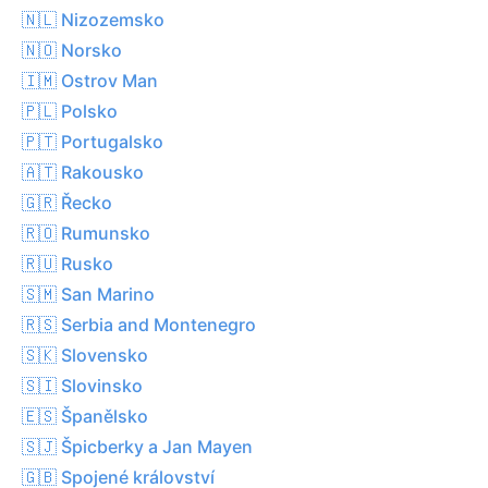
🇳🇱 Nizozemsko
🇳🇴 Norsko
🇮🇲 Ostrov Man
🇵🇱 Polsko
🇵🇹 Portugalsko
🇦🇹 Rakousko
🇬🇷 Řecko
🇷🇴 Rumunsko
🇷🇺 Rusko
🇸🇲 San Marino
🇷🇸 Serbia and Montenegro
🇸🇰 Slovensko
🇸🇮 Slovinsko
🇪🇸 Španělsko
🇸🇯 Špicberky a Jan Mayen
🇬🇧 Spojené království