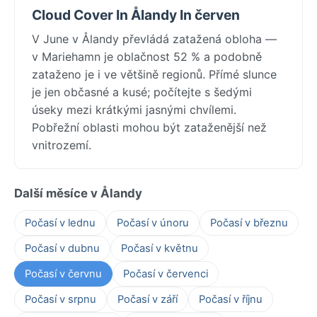
Cloud Cover In Ålandy In červen
V June v Ålandy převládá zatažená obloha —
v Mariehamn je oblačnost 52 % a podobně
zataženo je i ve většině regionů. Přímé slunce
je jen občasné a kusé; počítejte s šedými
úseky mezi krátkými jasnými chvílemi.
Pobřežní oblasti mohou být zataženější než
vnitrozemí.
Další měsíce v Ålandy
Počasí v lednu
Počasí v únoru
Počasí v březnu
Počasí v dubnu
Počasí v květnu
Počasí v červnu
Počasí v červenci
Počasí v srpnu
Počasí v září
Počasí v říjnu