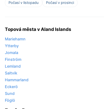
Počasí v listopadu
Počasí v prosinci
Topová města v Aland Islands
Mariehamn
Ytterby
Jomala
Finström
Lemland
Saltvik
Hammarland
Eckerö
Sund
Föglö