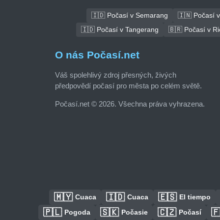
🇮🇩 Počasí v Semarang
🇮🇳 Počasí v
🇮🇩 Počasí v Tangerang
🇧🇷 Počasí v Ri
O nás Počasí.net
Váš spolehlivý zdroj přesných, živých
předpovědí počasí pro města po celém světě.
Počasí.net © 2026. Všechna práva vyhrazena.
🇲🇾
🇮🇩
🇪🇸
Cuaca
Cuaca
El tiempo
🇵🇱
🇸🇰
🇨🇿

Pogoda
Počasie
Počasí