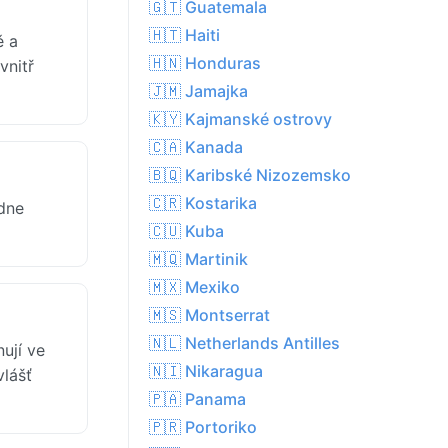
🇬🇹 Guatemala
🇭🇹 Haiti
ě a
🇭🇳 Honduras
vnitř
🇯🇲 Jamajka
🇰🇾 Kajmanské ostrovy
🇨🇦 Kanada
🇧🇶 Karibské Nizozemsko
🇨🇷 Kostarika
dne
🇨🇺 Kuba
🇲🇶 Martinik
🇲🇽 Mexiko
🇲🇸 Montserrat
🇳🇱 Netherlands Antilles
ují ve
🇳🇮 Nikaragua
vlášť
🇵🇦 Panama
🇵🇷 Portoriko