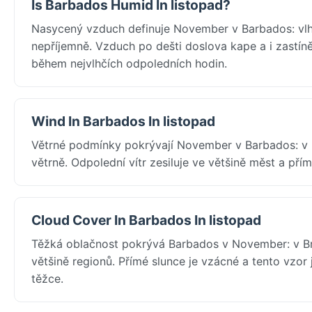
Is Barbados Humid In listopad?
Nasycený vzduch definuje November v Barbados: vlh
nepříjemně. Vzduch po dešti doslova kape a i zastíně
během nejvlhčích odpoledních hodin.
Wind In Barbados In listopad
Větrné podmínky pokrývají November v Barbados: v
větrně. Odpolední vítr zesiluje ve většině měst a pří
Cloud Cover In Barbados In listopad
Těžká oblačnost pokrývá Barbados v November: v Br
většině regionů. Přímé slunce je vzácné a tento vzor 
těžce.