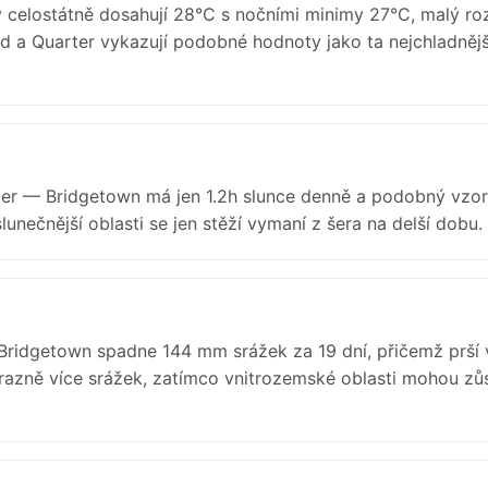
elostátně dosahují 28°C s nočními minimy 27°C, malý ro
nd a Quarter vykazují podobné hodnoty jako ta nejchladnějš
r — Bridgetown má jen 1.2h slunce denně a podobný vzor 
slunečnější oblasti se jen stěží vymaní z šera na delší dobu.
 Bridgetown spadne 144 mm srážek za 19 dní, přičemž prší 
ýrazně více srážek, zatímco vnitrozemské oblasti mohou zů