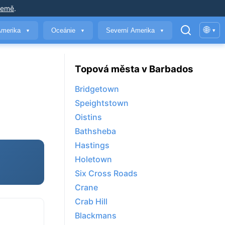
země
.
🌐
Amerika
Oceánie
Severní Amerika
▾
▼
▼
▼
Topová města v Barbados
Bridgetown
Speightstown
Oistins
Bathsheba
Hastings
Holetown
Six Cross Roads
Crane
Crab Hill
Blackmans