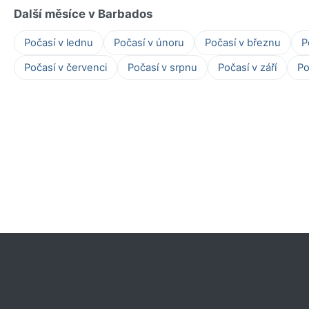
Další měsíce v Barbados
Počasí v lednu
Počasí v únoru
Počasí v březnu
P
Počasí v červenci
Počasí v srpnu
Počasí v září
Po