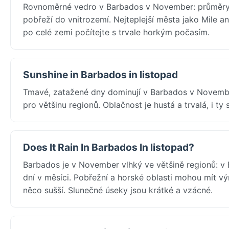
Rovnoměrné vedro v Barbados v November: průměry c
pobřeží do vnitrozemí. Nejteplejší města jako Mile a
po celé zemi počítejte s trvale horkým počasím.
Sunshine in Barbados in listopad
Tmavé, zatažené dny dominují v Barbados v Novembe
pro většinu regionů. Oblačnost je hustá a trvalá, i ty 
Does It Rain In Barbados In listopad?
Barbados je v November vlhký ve většině regionů: v
dní v měsíci. Pobřežní a horské oblasti mohou mít v
něco sušší. Slunečné úseky jsou krátké a vzácné.