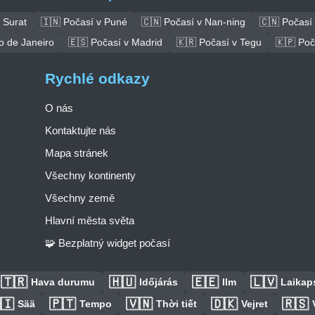
 Surat
🇮🇳 Počasí v Puné
🇨🇳 Počasí v Nan-ning
🇨🇳 Počasí
o de Janeiro
🇪🇸 Počasí v Madrid
🇰🇷 Počasí v Tegu
🇰🇵 Poč
Rychlé odkazy
O nás
Kontaktujte nás
Mapa stránek
Všechny kontinenty
Všechny země
Hlavní města světa
🧩 Bezplatný widget počasí
🇹🇷
🇭🇺
🇪🇪
🇱🇻
Hava durumu
Időjárás
Ilm
Laikaps
🇮
🇵🇹
🇻🇳
🇩🇰
🇷🇸
Sää
Tempo
Thời tiết
Vejret