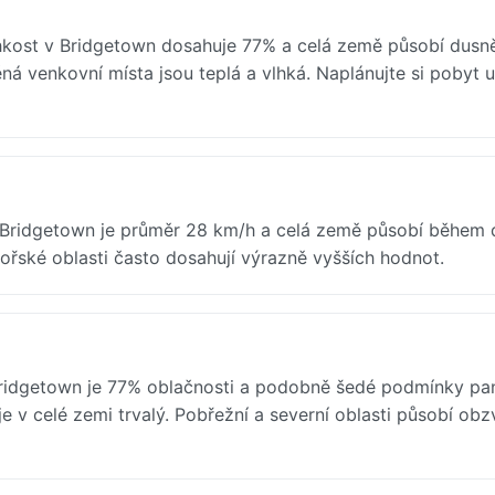
kost v Bridgetown dosahuje 77% a celá země působí dusn
ná venkovní místa jsou teplá a vlhká. Naplánujte si pobyt u
 Bridgetown je průměr 28 km/h a celá země působí během 
mořské oblasti často dosahují výrazně vyšších hodnot.
idgetown je 77% oblačnosti a podobně šedé podmínky pan
je v celé zemi trvalý. Pobřežní a severní oblasti působí obz