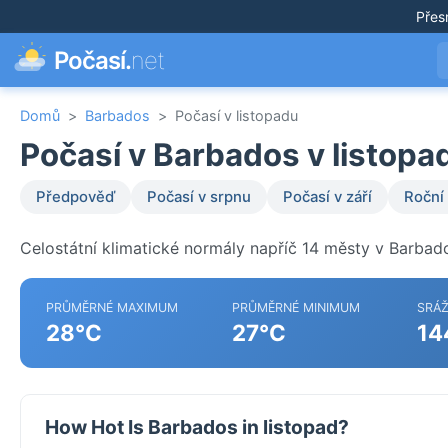
Přes
Počasí.
net
Domů
>
Barbados
>
Počasí v listopadu
Počasí v Barbados v listopa
Předpověď
Počasí v srpnu
Počasí v září
Roční
Celostátní klimatické normály napříč 14 městy v Barbad
PRŮMĚRNÉ MAXIMUM
PRŮMĚRNÉ MINIMUM
SRÁ
28°C
27°C
14
How Hot Is Barbados in listopad?