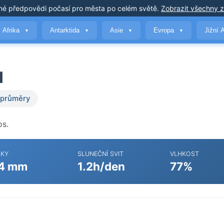
né předpovědi počasí
pro města po celém světě
.
Zobrazit všechny 
Afrika
Antarktida
Asie
Evropa
Jižní 
▼
▼
▼
▼
d
 průměry
os.
ŽKY
SLUNEČNÍ SVIT
VLHKOST
4 mm
1.2h/den
77%