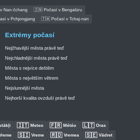
 v Nan-čchang
🇮🇳 Počasí v Bengalúru
así v Pchjongjang
🇹🇼 Počasí v Tchaj-nan
Extrémy počasí
Nejžhavější města právě teď
Nejchladnější města právě teď
Města s nejvíce deštěm
Města s největším větrem
Nejslunnější města
Nejhorší kvalita ovzduší právě teď
🇮🇹
🇫🇷
🇱🇹
tākļi
Meteo
Météo
Oras
🇸🇮
🇷🇴
🇸🇪
Vreme
Vreme
Vremea
Vädret