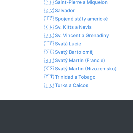
🇵🇲 Saint-Pierre a Miquelon
🇸🇻 Salvador
🇺🇸 Spojené státy americké
🇰🇳 Sv. Kitts a Nevis
🇻🇨 Sv. Vincent a Grenadiny
🇱🇨 Svatá Lucie
🇧🇱 Svatý Bartoloměj
🇲🇫 Svatý Martin (Francie)
🇸🇽 Svatý Martin (Nizozemsko)
🇹🇹 Trinidad a Tobago
🇹🇨 Turks a Caicos