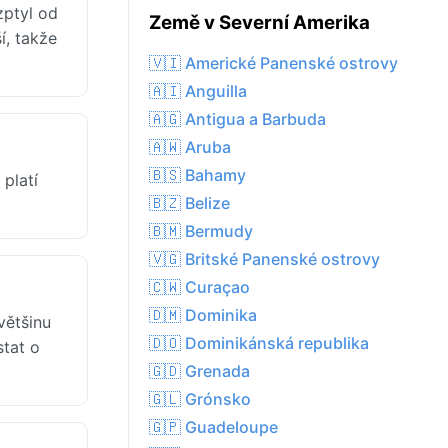
zptyl od
Země v Severní Amerika
í, takže
🇻🇮 Americké Panenské ostrovy
🇦🇮 Anguilla
🇦🇬 Antigua a Barbuda
🇦🇼 Aruba
🇧🇸 Bahamy
platí
🇧🇿 Belize
🇧🇲 Bermudy
🇻🇬 Britské Panenské ostrovy
🇨🇼 Curaçao
🇩🇲 Dominika
většinu
🇩🇴 Dominikánská republika
stat o
🇬🇩 Grenada
🇬🇱 Grónsko
🇬🇵 Guadeloupe