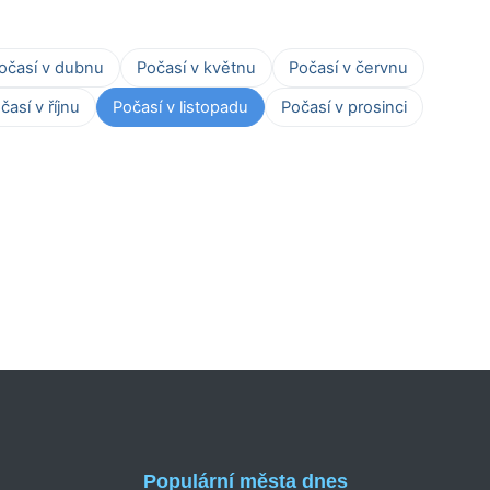
očasí v dubnu
Počasí v květnu
Počasí v červnu
časí v říjnu
Počasí v listopadu
Počasí v prosinci
Populární města dnes