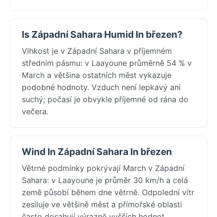
Is Západní Sahara Humid In březen?
Vlhkost je v Západní Sahara v příjemném
středním pásmu: v Laayoune průměrně 54 % v
March a většina ostatních měst vykazuje
podobné hodnoty. Vzduch není lepkavý ani
suchý; počasí je obvykle příjemné od rána do
večera.
Wind In Západní Sahara In březen
Větrné podmínky pokrývají March v Západní
Sahara: v Laayoune je průměr 30 km/h a celá
země působí během dne větrně. Odpolední vítr
zesiluje ve většině měst a přímořské oblasti
často dosahují výrazně vyšších hodnot.