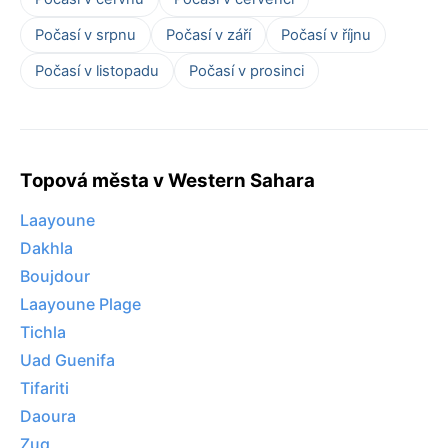
Počasí v srpnu
Počasí v září
Počasí v říjnu
Počasí v listopadu
Počasí v prosinci
Topová města v Western Sahara
Laayoune
Dakhla
Boujdour
Laayoune Plage
Tichla
Uad Guenifa
Tifariti
Daoura
Zug