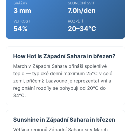
SRÁŽKY
SLUNEČNÍ SVIT
3 mm
7.0h/den
VLHKOST
ROZPĚTÍ
54%
20–34°C
How Hot Is Západní Sahara in březen?
March v Západní Sahara přináší spolehlivé
teplo — typické denní maximum 25°C v celé
zemi, přičemž Laayoune je reprezentativní a
regionální rozdíly se pohybují od 20°C do
34°C.
Sunshine in Západní Sahara in březen
Většina regionů Západní Sahara si v March