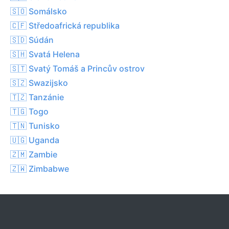
🇸🇴 Somálsko
🇨🇫 Středoafrická republika
🇸🇩 Súdán
🇸🇭 Svatá Helena
🇸🇹 Svatý Tomáš a Princův ostrov
🇸🇿 Swazijsko
🇹🇿 Tanzánie
🇹🇬 Togo
🇹🇳 Tunisko
🇺🇬 Uganda
🇿🇲 Zambie
🇿🇼 Zimbabwe