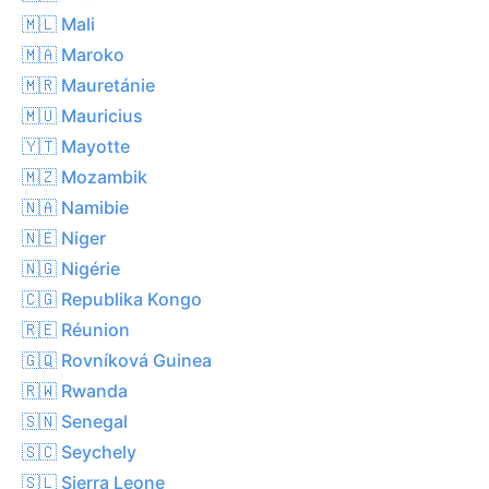
🇲🇱 Mali
🇲🇦 Maroko
🇲🇷 Mauretánie
🇲🇺 Mauricius
🇾🇹 Mayotte
🇲🇿 Mozambik
🇳🇦 Namibie
🇳🇪 Niger
🇳🇬 Nigérie
🇨🇬 Republika Kongo
🇷🇪 Réunion
🇬🇶 Rovníková Guinea
🇷🇼 Rwanda
🇸🇳 Senegal
🇸🇨 Seychely
🇸🇱 Sierra Leone