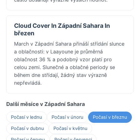
Cloud Cover In Západní Sahara In
březen
March v Západní Sahara přináší střídání slunce
a oblačnosti: v Laayoune je průměrná
oblačnost 36 % a podobný vzor platí pro
celou zemi. Slunečné a oblačné periody se
během dne střídají, žádný stav výrazně
nepřevládá.
Další měsíce v Západní Sahara
Počasí v lednu
Počasí v únoru
Počasí v březnu
Počasí v dubnu
Počasí v květnu
Počasí v červnu
Počasí v červenci