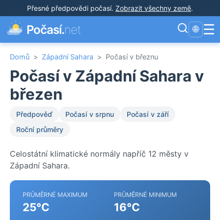
Přesné předpovědi počasí
.
Zobrazit všechny země
.
☰
Počasí.
net
🌐
Domů
>
Západní Sahara
>
Počasí v březnu
Počasí v Západní Sahara v
březen
Předpověď
Počasí v srpnu
Počasí v září
Roční průměry
Celostátní klimatické normály napříč 12 městy v
Západní Sahara.
PRŮMĚRNÉ MAXIMUM
PRŮMĚRNÉ MINIMUM
25°C
16°C