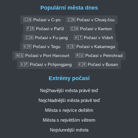
Populární města dnes
🇨🇳 Počasí v C-po
🇨🇳 Počasí v Chuej-čou
🇫🇷 Počasí v Paříž
🇨🇳 Počasí v Kanton
🇨🇳 Počasí v Fu-jang
🇦🇹 Počasí v Vídeň
🇰🇷 Počasí v Tegu
🇰🇪 Počasí v Kakamega
🇳🇬 Počasí v Port Harcourt
🇷🇺 Počasí v Petrohrad
🇰🇵 Počasí v Pchjongjang
🇰🇷 Počasí v Busan
Extrémy počasí
Nejžhavější města právě teď
Nejchladnější města právě teď
Města s nejvíce deštěm
Města s největším větrem
Nejslunnější města