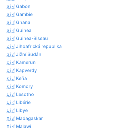
🇬🇦 Gabon
🇬🇲 Gambie
🇬🇭 Ghana
🇬🇳 Guinea
🇬🇼 Guinea-Bissau
🇿🇦 Jihoafrická republika
🇸🇸 Jižní Súdán
🇨🇲 Kamerun
🇨🇻 Kapverdy
🇰🇪 Keňa
🇰🇲 Komory
🇱🇸 Lesotho
🇱🇷 Libérie
🇱🇾 Libye
🇲🇬 Madagaskar
🇲🇼 Malawi