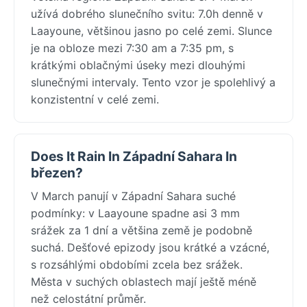
užívá dobrého slunečního svitu: 7.0h denně v
Laayoune, většinou jasno po celé zemi. Slunce
je na obloze mezi 7:30 am a 7:35 pm, s
krátkými oblačnými úseky mezi dlouhými
slunečnými intervaly. Tento vzor je spolehlivý a
konzistentní v celé zemi.
Does It Rain In Západní Sahara In
březen?
V March panují v Západní Sahara suché
podmínky: v Laayoune spadne asi 3 mm
srážek za 1 dní a většina země je podobně
suchá. Dešťové epizody jsou krátké a vzácné,
s rozsáhlými obdobími zcela bez srážek.
Města v suchých oblastech mají ještě méně
než celostátní průměr.