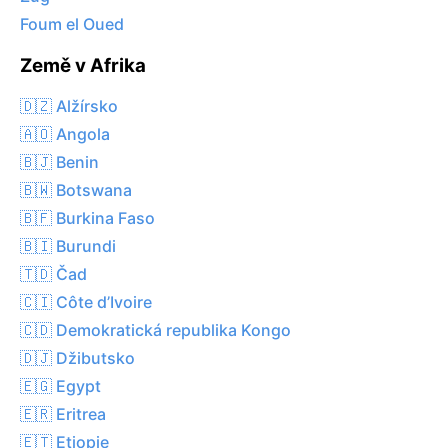
Foum el Oued
Země v Afrika
🇩🇿 Alžírsko
🇦🇴 Angola
🇧🇯 Benin
🇧🇼 Botswana
🇧🇫 Burkina Faso
🇧🇮 Burundi
🇹🇩 Čad
🇨🇮 Côte d’Ivoire
🇨🇩 Demokratická republika Kongo
🇩🇯 Džibutsko
🇪🇬 Egypt
🇪🇷 Eritrea
🇪🇹 Etiopie