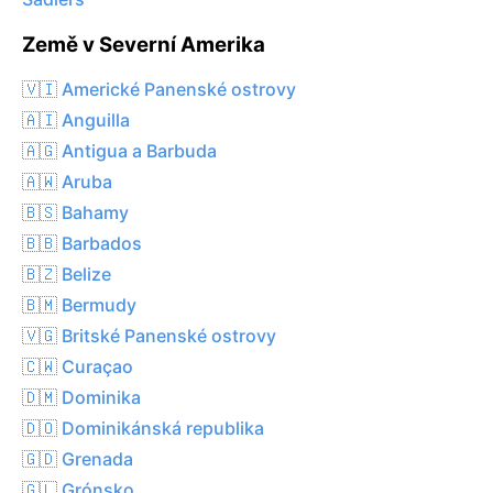
Země v Severní Amerika
🇻🇮 Americké Panenské ostrovy
🇦🇮 Anguilla
🇦🇬 Antigua a Barbuda
🇦🇼 Aruba
🇧🇸 Bahamy
🇧🇧 Barbados
🇧🇿 Belize
🇧🇲 Bermudy
🇻🇬 Britské Panenské ostrovy
🇨🇼 Curaçao
🇩🇲 Dominika
🇩🇴 Dominikánská republika
🇬🇩 Grenada
🇬🇱 Grónsko