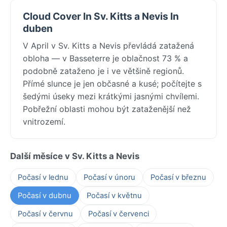
Cloud Cover In Sv. Kitts a Nevis In
duben
V April v Sv. Kitts a Nevis převládá zatažená
obloha — v Basseterre je oblačnost 73 % a
podobně zataženo je i ve většině regionů.
Přímé slunce je jen občasné a kusé; počítejte s
šedými úseky mezi krátkými jasnými chvílemi.
Pobřežní oblasti mohou být zataženější než
vnitrozemí.
Další měsíce v Sv. Kitts a Nevis
Počasí v lednu
Počasí v únoru
Počasí v březnu
Počasí v dubnu
Počasí v květnu
Počasí v červnu
Počasí v červenci