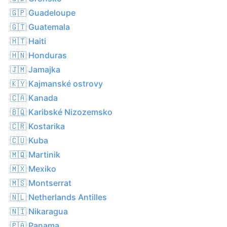
🇬🇵 Guadeloupe
🇬🇹 Guatemala
🇭🇹 Haiti
🇭🇳 Honduras
🇯🇲 Jamajka
🇰🇾 Kajmanské ostrovy
🇨🇦 Kanada
🇧🇶 Karibské Nizozemsko
🇨🇷 Kostarika
🇨🇺 Kuba
🇲🇶 Martinik
🇲🇽 Mexiko
🇲🇸 Montserrat
🇳🇱 Netherlands Antilles
🇳🇮 Nikaragua
🇵🇦 Panama