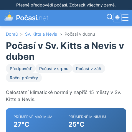
Přesné předpovědi počasí
.
Zobrazit všechny země
.
☰
Počasí.
net
🌐
Domů
>
Sv. Kitts a Nevis
>
Počasí v dubnu
Počasí v Sv. Kitts a Nevis v
duben
Předpověď
Počasí v srpnu
Počasí v září
Roční průměry
Celostátní klimatické normály napříč 15 městy v Sv.
Kitts a Nevis.
PRŮMĚRNÉ MAXIMUM
PRŮMĚRNÉ MINIMUM
27°C
25°C