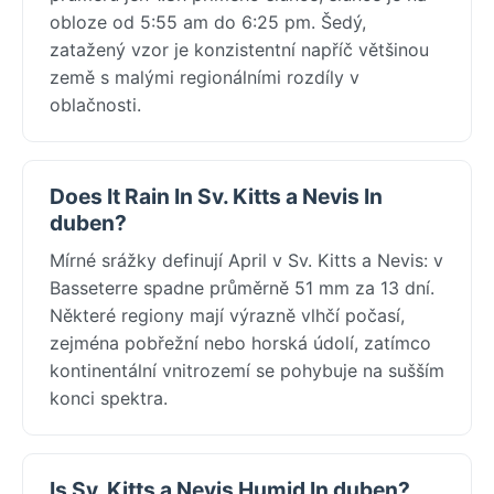
obloze od 5:55 am do 6:25 pm. Šedý,
zatažený vzor je konzistentní napříč většinou
země s malými regionálními rozdíly v
oblačnosti.
Does It Rain In Sv. Kitts a Nevis In
duben?
Mírné srážky definují April v Sv. Kitts a Nevis: v
Basseterre spadne průměrně 51 mm za 13 dní.
Některé regiony mají výrazně vlhčí počasí,
zejména pobřežní nebo horská údolí, zatímco
kontinentální vnitrozemí se pohybuje na sušším
konci spektra.
Is Sv. Kitts a Nevis Humid In duben?