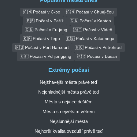
🇨🇳 Počasí v C-po
🇨🇳 Počasí v Chuej-čou
🇫🇷 Počasí v Paříž
🇨🇳 Počasí v Kanton
🇨🇳 Počasí v Fu-jang
🇦🇹 Počasí v Vídeň
🇰🇷 Počasí v Tegu
🇰🇪 Počasí v Kakamega
🇳🇬 Počasí v Port Harcourt
🇷🇺 Počasí v Petrohrad
🇰🇵 Počasí v Pchjongjang
🇰🇷 Počasí v Busan
Extrémy počasí
Nejžhavější města právě teď
Nejchladnější města právě teď
Města s nejvíce deštěm
Města s největším větrem
Nejslunnější města
Nejhorší kvalita ovzduší právě teď