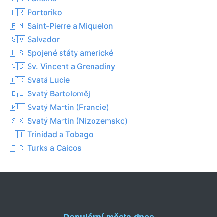
🇵🇷 Portoriko
🇵🇲 Saint-Pierre a Miquelon
🇸🇻 Salvador
🇺🇸 Spojené státy americké
🇻🇨 Sv. Vincent a Grenadiny
🇱🇨 Svatá Lucie
🇧🇱 Svatý Bartoloměj
🇲🇫 Svatý Martin (Francie)
🇸🇽 Svatý Martin (Nizozemsko)
🇹🇹 Trinidad a Tobago
🇹🇨 Turks a Caicos
Populární města dnes