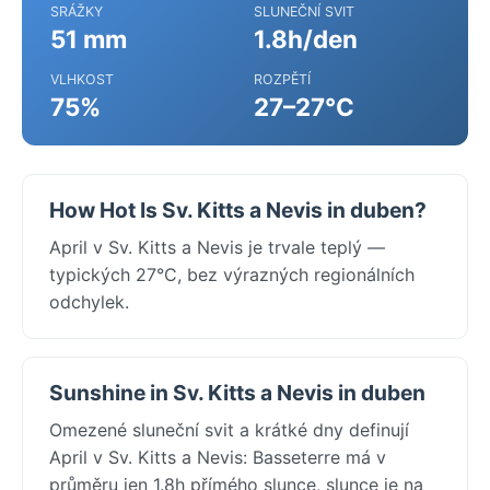
SRÁŽKY
SLUNEČNÍ SVIT
51 mm
1.8h/den
VLHKOST
ROZPĚTÍ
75%
27–27°C
How Hot Is Sv. Kitts a Nevis in duben?
April v Sv. Kitts a Nevis je trvale teplý —
typických 27°C, bez výrazných regionálních
odchylek.
Sunshine in Sv. Kitts a Nevis in duben
Omezené sluneční svit a krátké dny definují
April v Sv. Kitts a Nevis: Basseterre má v
průměru jen 1.8h přímého slunce, slunce je na