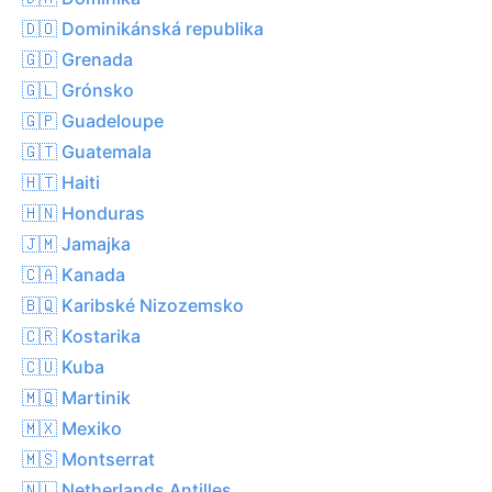
🇩🇴 Dominikánská republika
🇬🇩 Grenada
🇬🇱 Grónsko
🇬🇵 Guadeloupe
🇬🇹 Guatemala
🇭🇹 Haiti
🇭🇳 Honduras
🇯🇲 Jamajka
🇨🇦 Kanada
🇧🇶 Karibské Nizozemsko
🇨🇷 Kostarika
🇨🇺 Kuba
🇲🇶 Martinik
🇲🇽 Mexiko
🇲🇸 Montserrat
🇳🇱 Netherlands Antilles