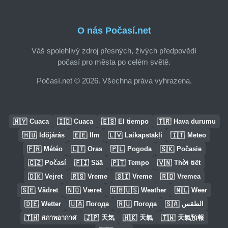
O nás Počasí.net
Váš spolehlivý zdroj přesných, živých předpovědí
počasí pro města po celém světě.
Počasí.net © 2026. Všechna práva vyhrazena.
🇲🇾
🇮🇩
🇪🇸
🇹🇷
Cuaca
Cuaca
El tiempo
Hava durumu
🇭🇺
🇪🇪
🇱🇻
🇮🇹
Időjárás
Ilm
Laikapstākļi
Meteo
🇫🇷
🇱🇹
🇵🇱
🇸🇰
Météo
Oras
Pogoda
Počasie
🇨🇿
🇫🇮
🇵🇹
🇻🇳
Počasí
Sää
Tempo
Thời tiết
🇩🇰
🇷🇸
🇸🇮
🇷🇴
Vejret
Vreme
Vreme
Vremea
🇸🇪
🇳🇴
🇬🇧🇺🇸
🇳🇱
Vädret
Været
Weather
Weer
🇩🇪
🇺🇦
🇷🇺
🇸🇦
Wetter
Погода
Погода
الطقس
🇹🇭
🇯🇵
🇭🇰
🇹🇼
สภาพอากาศ
天気
天氣
天氣預報