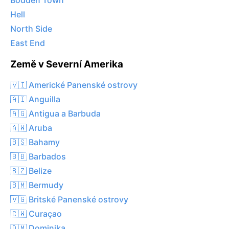
Bodden Town
Hell
North Side
East End
Země v Severní Amerika
🇻🇮 Americké Panenské ostrovy
🇦🇮 Anguilla
🇦🇬 Antigua a Barbuda
🇦🇼 Aruba
🇧🇸 Bahamy
🇧🇧 Barbados
🇧🇿 Belize
🇧🇲 Bermudy
🇻🇬 Britské Panenské ostrovy
🇨🇼 Curaçao
🇩🇲 Dominika