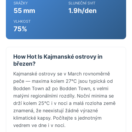
SRÁŽKY
SLUNEČNÍ SVIT
55 mm
1.9h/den
VLHKOST
75%
How Hot Is Kajmanské ostrovy in
březen?
Kajmanské ostrovy se v March rovnoměrně
peče — maxima kolem 27°C jsou typická od
Bodden Town až po Bodden Town, s velmi
malými regionálními rozdíly. Noční minima se
drží kolem 25°C i v noci a malá rozloha země
znamená, že neexistují žádné výrazné
klimatické kapsy. Počítejte s jednotným
vedrem ve dne i v noci.