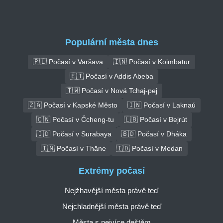
Populární města dnes
🇵🇱 Počasí v Varšava
🇮🇳 Počasí v Koimbatur
🇪🇹 Počasí v Addis Abeba
🇹🇼 Počasí v Nová Tchaj-pej
🇿🇦 Počasí v Kapské Město
🇮🇳 Počasí v Laknaú
🇨🇳 Počasí v Čcheng-tu
🇱🇧 Počasí v Bejrút
🇮🇩 Počasí v Surabaya
🇧🇩 Počasí v Dháka
🇮🇳 Počasí v Thāne
🇮🇩 Počasí v Medan
Extrémy počasí
Nejžhavější města právě teď
Nejchladnější města právě teď
Města s nejvíce deštěm