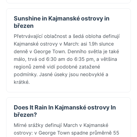
Sunshine in Kajmanské ostrovy in
březen
Přetrvávající oblačnost a šedá obloha definují
Kajmanské ostrovy v March: asi 1.9h slunce
denně v George Town. Denního světla je také
málo, trvá od 6:30 am do 6:35 pm, a většina
regionů země vidí podobné zatažené
podmínky. Jasné úseky jsou neobvyklé a
krátké.
Does It Rain In Kajmanské ostrovy In
březen?
Mírné srážky definují March v Kajmanské
ostrovy: v George Town spadne průměrně 55