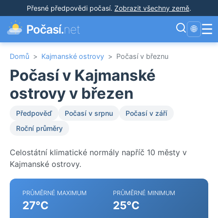
Přesné předpovědi počasí
.
Zobrazit všechny země
.
☰
Počasí.
net
🌐
Domů
>
Kajmanské ostrovy
>
Počasí v březnu
Počasí v Kajmanské
ostrovy v březen
Předpověď
Počasí v srpnu
Počasí v září
Roční průměry
Celostátní klimatické normály napříč 10 městy v
Kajmanské ostrovy.
PRŮMĚRNÉ MAXIMUM
PRŮMĚRNÉ MINIMUM
27°C
25°C