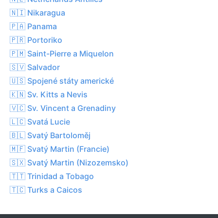
🇳🇮 Nikaragua
🇵🇦 Panama
🇵🇷 Portoriko
🇵🇲 Saint-Pierre a Miquelon
🇸🇻 Salvador
🇺🇸 Spojené státy americké
🇰🇳 Sv. Kitts a Nevis
🇻🇨 Sv. Vincent a Grenadiny
🇱🇨 Svatá Lucie
🇧🇱 Svatý Bartoloměj
🇲🇫 Svatý Martin (Francie)
🇸🇽 Svatý Martin (Nizozemsko)
🇹🇹 Trinidad a Tobago
🇹🇨 Turks a Caicos