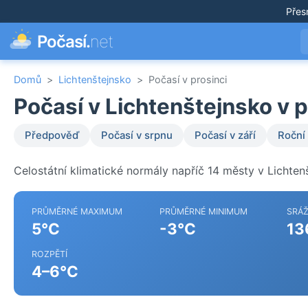
Přes
Počasí.
net
Domů
>
Lichtenštejnsko
>
Počasí v prosinci
Počasí v Lichtenštejnsko v 
Předpověď
Počasí v srpnu
Počasí v září
Roční
Celostátní klimatické normály napříč 14 městy v Lichten
PRŮMĚRNÉ MAXIMUM
PRŮMĚRNÉ MINIMUM
SRÁ
5°C
-3°C
13
ROZPĚTÍ
4–6°C