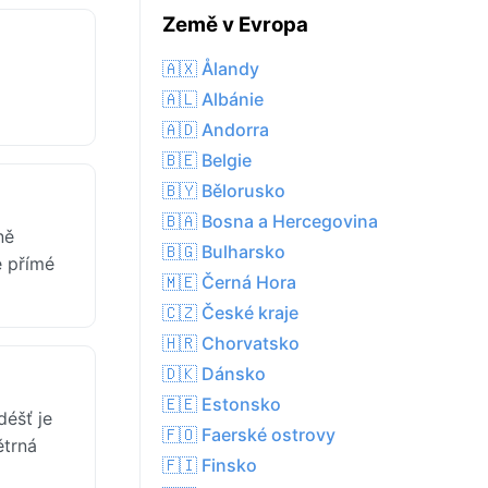
Země v Evropa
🇦🇽 Ålandy
🇦🇱 Albánie
🇦🇩 Andorra
🇧🇪 Belgie
🇧🇾 Bělorusko
🇧🇦 Bosna a Hercegovina
ně
🇧🇬 Bulharsko
e přímé
🇲🇪 Černá Hora
🇨🇿 České kraje
🇭🇷 Chorvatsko
🇩🇰 Dánsko
🇪🇪 Estonsko
éšť je
🇫🇴 Faerské ostrovy
ětrná
🇫🇮 Finsko