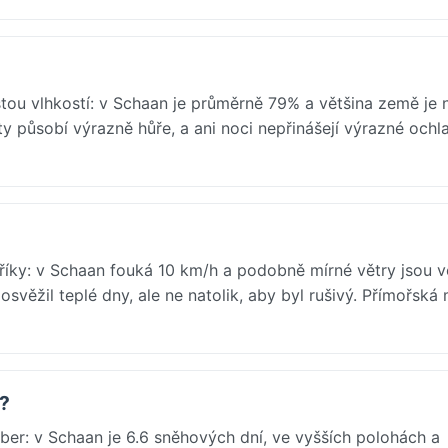
tou vlhkostí: v Schaan je průměrně 79% a většina země je 
y působí výrazně hůře, a ani noci nepřinášejí výrazné ochla
říky: v Schaan fouká 10 km/h a podobně mírné větry jsou v
svěžil teplé dny, ale ne natolik, aby byl rušivý. Přímořská
c?
er: v Schaan je 6.6 sněhových dní, ve vyšších polohách a