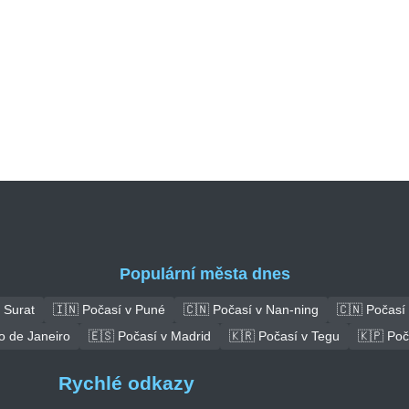
Populární města dnes
 Surat
🇮🇳 Počasí v Puné
🇨🇳 Počasí v Nan-ning
🇨🇳 Počasí
o de Janeiro
🇪🇸 Počasí v Madrid
🇰🇷 Počasí v Tegu
🇰🇵 Poč
Rychlé odkazy