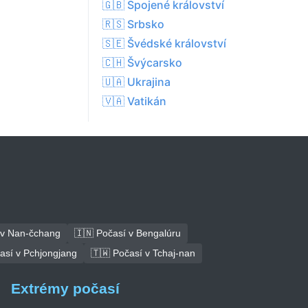
🇬🇧 Spojené království
🇷🇸 Srbsko
🇸🇪 Švédské království
🇨🇭 Švýcarsko
🇺🇦 Ukrajina
🇻🇦 Vatikán
 v Nan-čchang
🇮🇳 Počasí v Bengalúru
así v Pchjongjang
🇹🇼 Počasí v Tchaj-nan
Extrémy počasí