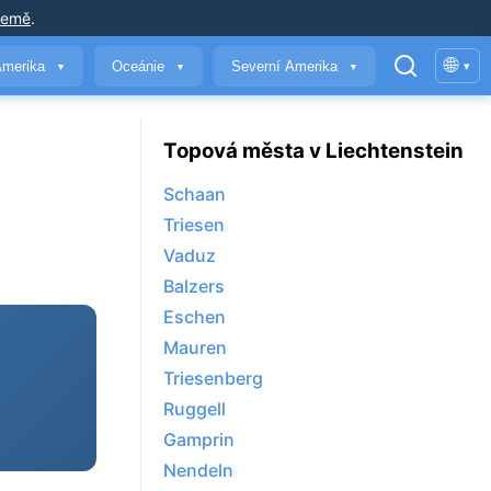
země
.
🌐
Amerika
Oceánie
Severní Amerika
▾
▼
▼
▼
Topová města v Liechtenstein
Schaan
Triesen
Vaduz
Balzers
Eschen
Mauren
Triesenberg
Ruggell
Gamprin
Nendeln