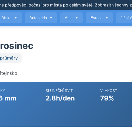
né předpovědi počasí
pro města po celém světě
.
Zobrazit všechny 
Afrika
Antarktida
Asie
Evropa
Jižní 
▼
▼
▼
▼
prosinec
 průměry
štejnsko.
ŽKY
SLUNEČNÍ SVIT
VLHKOST
6 mm
2.8h/den
79%