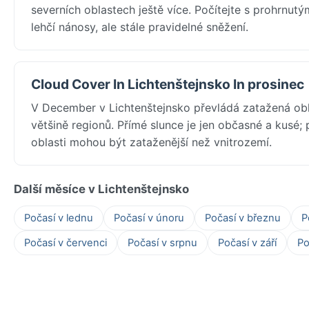
severních oblastech ještě více. Počítejte s prohrnutý
lehčí nánosy, ale stále pravidelné sněžení.
Cloud Cover In Lichtenštejnsko In prosinec
V December v Lichtenštejnsko převládá zatažená ob
většině regionů. Přímé slunce je jen občasné a kusé;
oblasti mohou být zataženější než vnitrozemí.
Další měsíce v Lichtenštejnsko
Počasí v lednu
Počasí v únoru
Počasí v březnu
P
Počasí v červenci
Počasí v srpnu
Počasí v září
Po