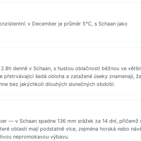
onzistentní: v December je průměr 5°C, s Schaan jako
2.8h denně v Schaan, s hustou oblačností běžnou ve větši
le přetrvávající šedá obloha a zatažené úseky znamenají, ž
ěhne bez jakýchkoli dlouhých slunečných období.
ber — v Schaan spadne 136 mm srážek za 14 dní, přičemž d
které oblasti mají podstatně více, zejména horská nebo náv
ehlivou nepromokavou výbavu.