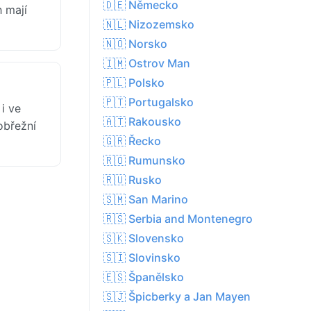
🇩🇪 Německo
h mají
🇳🇱 Nizozemsko
🇳🇴 Norsko
🇮🇲 Ostrov Man
🇵🇱 Polsko
🇵🇹 Portugalsko
i ve
🇦🇹 Rakousko
obřežní
🇬🇷 Řecko
🇷🇴 Rumunsko
🇷🇺 Rusko
🇸🇲 San Marino
🇷🇸 Serbia and Montenegro
🇸🇰 Slovensko
🇸🇮 Slovinsko
🇪🇸 Španělsko
🇸🇯 Špicberky a Jan Mayen