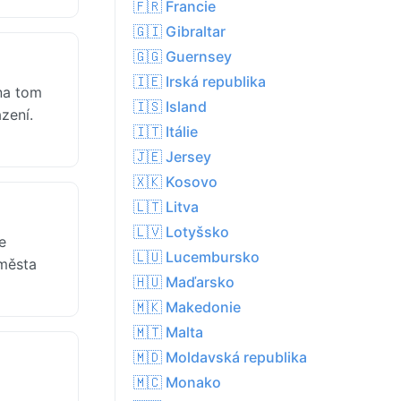
🇫🇷 Francie
🇬🇮 Gibraltar
🇬🇬 Guernsey
🇮🇪 Irská republika
na tom
🇮🇸 Island
zení.
🇮🇹 Itálie
🇯🇪 Jersey
🇽🇰 Kosovo
🇱🇹 Litva
🇱🇻 Lotyšsko
e
🇱🇺 Lucembursko
 města
🇭🇺 Maďarsko
🇲🇰 Makedonie
🇲🇹 Malta
🇲🇩 Moldavská republika
🇲🇨 Monako