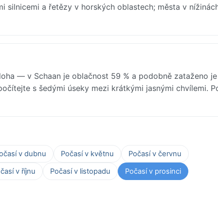
mi silnicemi a řetězy v horských oblastech; města v nížinác
loha — v Schaan je oblačnost 59 % a podobně zataženo je 
 počítejte s šedými úseky mezi krátkými jasnými chvílemi. P
očasí v dubnu
Počasí v květnu
Počasí v červnu
časí v říjnu
Počasí v listopadu
Počasí v prosinci