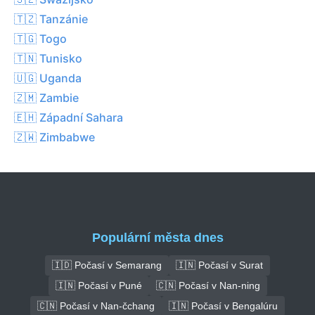
🇹🇿 Tanzánie
🇹🇬 Togo
🇹🇳 Tunisko
🇺🇬 Uganda
🇿🇲 Zambie
🇪🇭 Západní Sahara
🇿🇼 Zimbabwe
Populární města dnes
🇮🇩 Počasí v Semarang
🇮🇳 Počasí v Surat
🇮🇳 Počasí v Puné
🇨🇳 Počasí v Nan-ning
🇨🇳 Počasí v Nan-čchang
🇮🇳 Počasí v Bengalúru