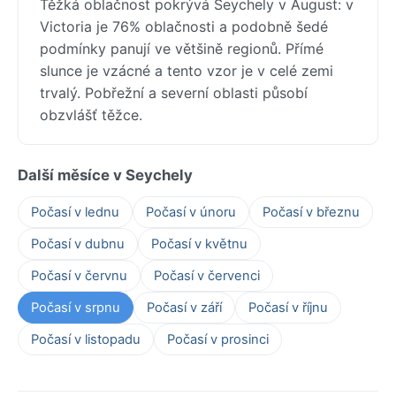
Těžká oblačnost pokrývá Seychely v August: v
Victoria je 76% oblačnosti a podobně šedé
podmínky panují ve většině regionů. Přímé
slunce je vzácné a tento vzor je v celé zemi
trvalý. Pobřežní a severní oblasti působí
obzvlášť těžce.
Další měsíce v Seychely
Počasí v lednu
Počasí v únoru
Počasí v březnu
Počasí v dubnu
Počasí v květnu
Počasí v červnu
Počasí v červenci
Počasí v srpnu
Počasí v září
Počasí v říjnu
Počasí v listopadu
Počasí v prosinci