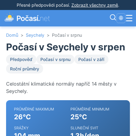
Přesné předpovědi počasí
.
Zobrazit všechny země
.
☰
Počasí.
net
🌐
Domů
>
Seychely
>
Počasí v srpnu
Počasí v Seychely v srpen
Předpověď
Počasí v srpnu
Počasí v září
Roční průměry
Celostátní klimatické normály napříč 14 městy v
Seychely.
PRŮMĚRNÉ MAXIMUM
PRŮMĚRNÉ MINIMUM
26°C
25°C
SRÁŽKY
SLUNEČNÍ SVIT
104 mm
1.3h/den