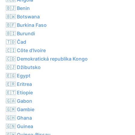
🇧🇯 Benin
🇧🇼 Botswana
🇧🇫 Burkina Faso
🇧🇮 Burundi
🇹🇩 Čad
🇨🇮 Côte d’Ivoire
🇨🇩 Demokratická republika Kongo
🇩🇯 Džibutsko
🇪🇬 Egypt
🇪🇷 Eritrea
🇪🇹 Etiopie
🇬🇦 Gabon
🇬🇲 Gambie
🇬🇭 Ghana
🇬🇳 Guinea
🇬🇼 Guinea-Bissau