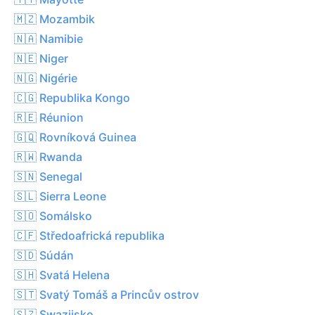
🇲🇿 Mozambik
🇳🇦 Namibie
🇳🇪 Niger
🇳🇬 Nigérie
🇨🇬 Republika Kongo
🇷🇪 Réunion
🇬🇶 Rovníková Guinea
🇷🇼 Rwanda
🇸🇳 Senegal
🇸🇱 Sierra Leone
🇸🇴 Somálsko
🇨🇫 Středoafrická republika
🇸🇩 Súdán
🇸🇭 Svatá Helena
🇸🇹 Svatý Tomáš a Princův ostrov
🇸🇿 Swazijsko