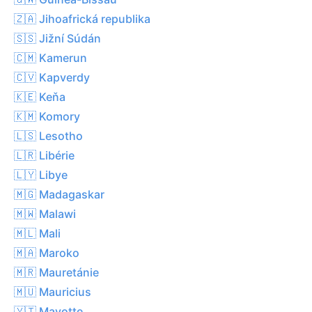
🇿🇦 Jihoafrická republika
🇸🇸 Jižní Súdán
🇨🇲 Kamerun
🇨🇻 Kapverdy
🇰🇪 Keňa
🇰🇲 Komory
🇱🇸 Lesotho
🇱🇷 Libérie
🇱🇾 Libye
🇲🇬 Madagaskar
🇲🇼 Malawi
🇲🇱 Mali
🇲🇦 Maroko
🇲🇷 Mauretánie
🇲🇺 Mauricius
🇾🇹 Mayotte