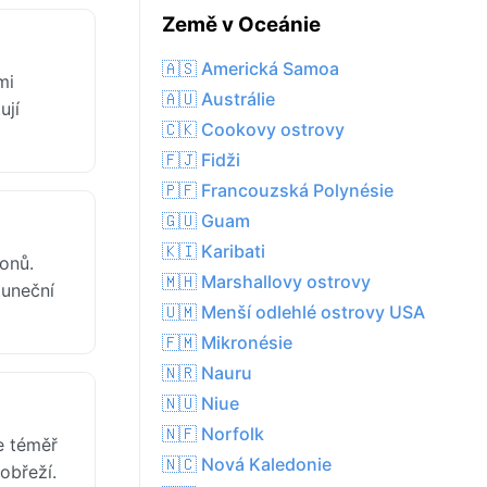
Země v Oceánie
🇦🇸 Americká Samoa
mi
🇦🇺 Austrálie
ují
🇨🇰 Cookovy ostrovy
🇫🇯 Fidži
🇵🇫 Francouzská Polynésie
🇬🇺 Guam
🇰🇮 Karibati
onů.
🇲🇭 Marshallovy ostrovy
luneční
🇺🇲 Menší odlehlé ostrovy USA
🇫🇲 Mikronésie
🇳🇷 Nauru
🇳🇺 Niue
🇳🇫 Norfolk
e téměř
🇳🇨 Nová Kaledonie
obřeží.