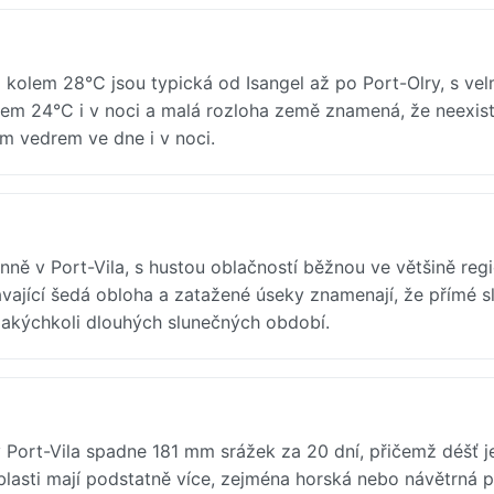
lem 28°C jsou typická od Isangel až po Port-Olry, s vel
olem 24°C i v noci a malá rozloha země znamená, že neexist
ým vedrem ve dne i v noci.
ě v Port-Vila, s hustou oblačností běžnou ve většině regi
ávající šedá obloha a zatažené úseky znamenají, že přímé s
jakýchkoli dlouhých slunečných období.
Port-Vila spadne 181 mm srážek za 20 dní, přičemž déšť j
blasti mají podstatně více, zejména horská nebo návětrná p