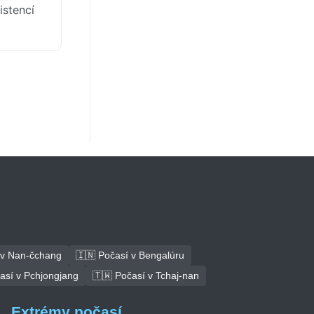
istencí
 v Nan-čchang
🇮🇳 Počasí v Bengalúru
así v Pchjongjang
🇹🇼 Počasí v Tchaj-nan
Extrémy počasí