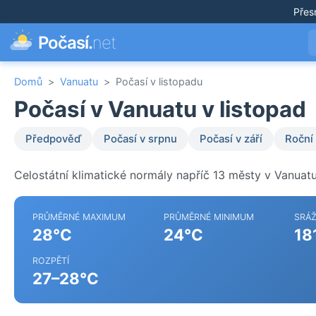
Přes
Počasí.
net
Domů
>
Vanuatu
>
Počasí v listopadu
Počasí v Vanuatu v listopad
Předpověď
Počasí v srpnu
Počasí v září
Roční
Celostátní klimatické normály napříč 13 městy v Vanuatu
PRŮMĚRNÉ MAXIMUM
PRŮMĚRNÉ MINIMUM
SRÁ
28°C
24°C
18
ROZPĚTÍ
27–28°C