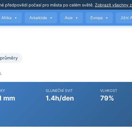
né předpovědi počasí
pro města po celém světě
.
Zobrazit všechny 
Afrika
Antarktida
Asie
Evropa
Jižní 
▼
▼
▼
▼
 průměry
.
ŽKY
SLUNEČNÍ SVIT
VLHKOST
1 mm
1.4h/den
79%