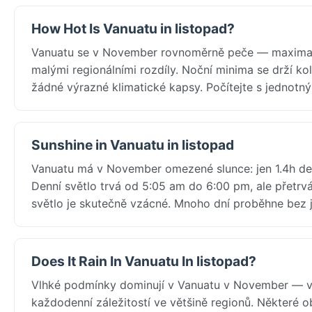
How Hot Is Vanuatu in listopad?
Vanuatu se v November rovnoměrně peče — maxima ko
malými regionálními rozdíly. Noční minima se drží k
žádné výrazné klimatické kapsy. Počítejte s jednotn
Sunshine in Vanuatu in listopad
Vanuatu má v November omezené slunce: jen 1.4h denn
Denní světlo trvá od 5:05 am do 6:00 pm, ale přetrv
světlo je skutečně vzácné. Mnoho dní proběhne bez 
Does It Rain In Vanuatu In listopad?
Vlhké podmínky dominují v Vanuatu v November — v 
každodenní záležitostí ve většině regionů. Některé o