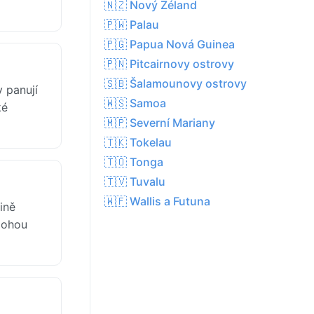
🇳🇿 Nový Zéland
🇵🇼 Palau
🇵🇬 Papua Nová Guinea
🇵🇳 Pitcairnovy ostrovy
🇸🇧 Šalamounovy ostrovy
 panují
🇼🇸 Samoa
ké
🇲🇵 Severní Mariany
🇹🇰 Tokelau
🇹🇴 Tonga
🇹🇻 Tuvalu
🇼🇫 Wallis a Futuna
ině
 mohou