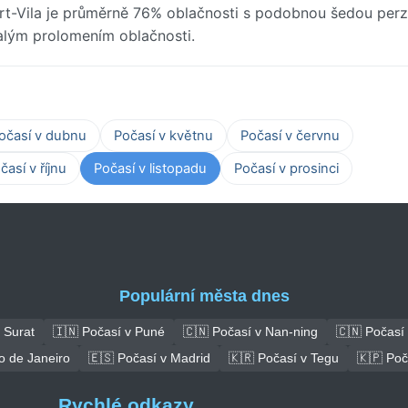
t-Vila je průměrně 76% oblačnosti s podobnou šedou perz
alým prolomením oblačnosti.
očasí v dubnu
Počasí v květnu
Počasí v červnu
časí v říjnu
Počasí v listopadu
Počasí v prosinci
Populární města dnes
 Surat
🇮🇳 Počasí v Puné
🇨🇳 Počasí v Nan-ning
🇨🇳 Počasí
o de Janeiro
🇪🇸 Počasí v Madrid
🇰🇷 Počasí v Tegu
🇰🇵 Poč
Rychlé odkazy