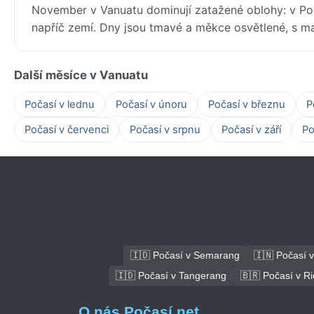
November v Vanuatu dominují zatažené oblohy: v Por
napříč zemí. Dny jsou tmavé a měkce osvětlené, s m
Další měsíce v Vanuatu
Počasí v lednu
Počasí v únoru
Počasí v březnu
P
Počasí v červenci
Počasí v srpnu
Počasí v září
Po
🇮🇩 Počasí v Semarang
🇮🇳 Počasí v
🇮🇩 Počasí v Tangerang
🇧🇷 Počasí v Ri
O nás Počasí.net