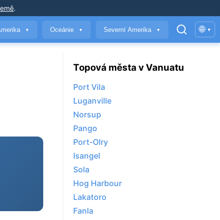
země
.
🌐
Amerika
Oceánie
Severní Amerika
▾
▼
▼
▼
Topová města v Vanuatu
Port Vila
Luganville
Norsup
Pango
Port-Olry
Isangel
Sola
Hog Harbour
Lakatoro
Fanla