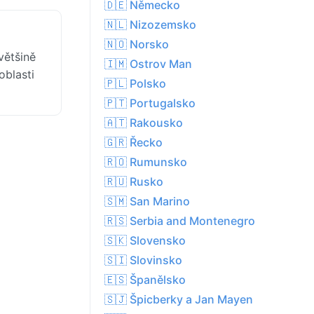
🇩🇪 Německo
🇳🇱 Nizozemsko
🇳🇴 Norsko
většině
🇮🇲 Ostrov Man
oblasti
🇵🇱 Polsko
🇵🇹 Portugalsko
🇦🇹 Rakousko
🇬🇷 Řecko
🇷🇴 Rumunsko
🇷🇺 Rusko
🇸🇲 San Marino
🇷🇸 Serbia and Montenegro
🇸🇰 Slovensko
🇸🇮 Slovinsko
🇪🇸 Španělsko
🇸🇯 Špicberky a Jan Mayen