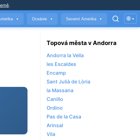
země
.
🌐
Amerika
Oceánie
Severní Amerika
▾
▼
▼
▼
Topová města v Andorra
Andorra la Vella
les Escaldes
Encamp
Sant Julià de Lòria
la Massana
Canillo
Ordino
Pas de la Casa
Arinsal
Vila