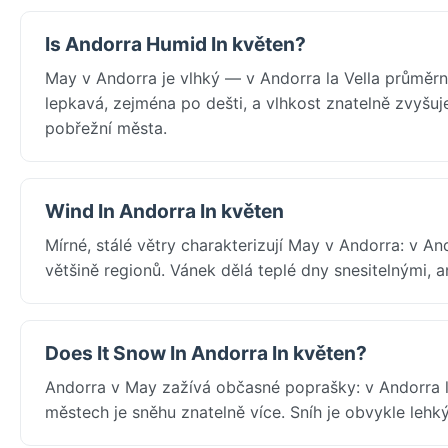
Is Andorra Humid In květen?
May v Andorra je vlhký — v Andorra la Vella průměr
lepkavá, zejména po dešti, a vlhkost znatelně zvyšuj
pobřežní města.
Wind In Andorra In květen
Mírné, stálé větry charakterizují May v Andorra: v A
většině regionů. Vánek dělá teplé dny snesitelnými, a
Does It Snow In Andorra In květen?
Andorra v May zažívá občasné poprašky: v Andorra l
městech je sněhu znatelně více. Sníh je obvykle lehk