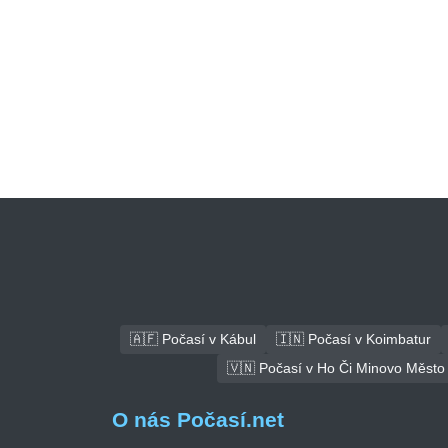
🇦🇫 Počasí v Kábul
🇮🇳 Počasí v Koimbatur
🇻🇳 Počasí v Ho Či Minovo Město
O nás Počasí.net