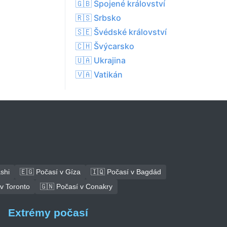
🇬🇧 Spojené království
🇷🇸 Srbsko
🇸🇪 Švédské království
🇨🇭 Švýcarsko
🇺🇦 Ukrajina
🇻🇦 Vatikán
shi
🇪🇬 Počasí v Gíza
🇮🇶 Počasí v Bagdád
v Toronto
🇬🇳 Počasí v Conakry
Extrémy počasí