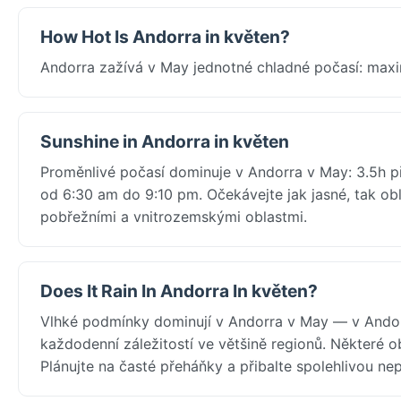
How Hot Is Andorra in květen?
Andorra zažívá v May jednotné chladné počasí: maxi
Sunshine in Andorra in květen
Proměnlivé počasí dominuje v Andorra v May: 3.5h př
od 6:30 am do 9:10 pm. Očekávejte jak jasné, tak ob
pobřežními a vnitrozemskými oblastmi.
Does It Rain In Andorra In květen?
Vlhké podmínky dominují v Andorra v May — v Andorr
každodenní záležitostí ve většině regionů. Některé o
Plánujte na časté přeháňky a přibalte spolehlivou 