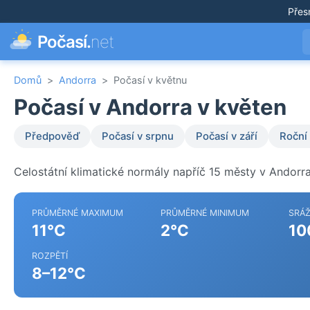
Přes
Počasí.
net
Domů
>
Andorra
>
Počasí v květnu
Počasí v Andorra v květen
Předpověď
Počasí v srpnu
Počasí v září
Roční
Celostátní klimatické normály napříč 15 městy v Andorra
PRŮMĚRNÉ MAXIMUM
PRŮMĚRNÉ MINIMUM
SRÁ
11°C
2°C
10
ROZPĚTÍ
8–12°C