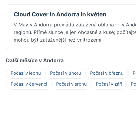
Cloud Cover In Andorra In květen
V May v Andorra převládá zatažená obloha — v Andor
regionů. Přímé slunce je jen občasné a kusé; počítej
mohou být zataženější než vnitrozemí.
Další měsíce v Andorra
Počasí v lednu
Počasí v únoru
Počasí v březnu
P
Počasí v červenci
Počasí v srpnu
Počasí v září
Po