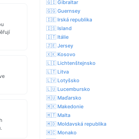
🇬🇮 Gibraltar
🇬🇬 Guernsey
🇮🇪 Irská republika
ou
🇮🇸 Island
ěřují
🇮🇹 Itálie
🇯🇪 Jersey
🇽🇰 Kosovo
🇱🇮 Lichtenštejnsko
🇱🇹 Litva
ve
🇱🇻 Lotyšsko
🇱🇺 Lucembursko
🇭🇺 Maďarsko
🇲🇰 Makedonie
🇲🇹 Malta
h
🇲🇩 Moldavská republika
.
🇲🇨 Monako