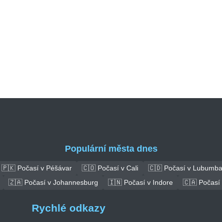
Populární města dnes
🇵🇰 Počasí v Péšávar
🇨🇴 Počasí v Cali
🇨🇩 Počasí v Lubumba
🇿🇦 Počasí v Johannesburg
🇮🇳 Počasí v Indore
🇨🇦 Počasí 
Rychlé odkazy