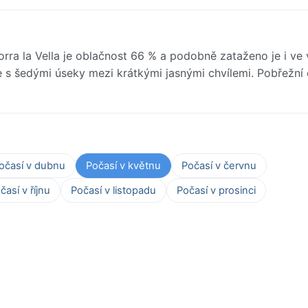
ra la Vella je oblačnost 66 % a podobně zataženo je i ve 
te s šedými úseky mezi krátkými jasnými chvílemi. Pobřežní 
očasí v dubnu
Počasí v květnu
Počasí v červnu
časí v říjnu
Počasí v listopadu
Počasí v prosinci