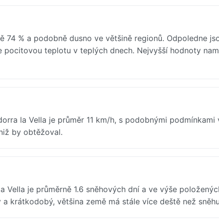
ně 74 % a podobně dusno ve většině regionů. Odpoledne js
e pocitovou teplotu v teplých dnech. Nejvyšší hodnoty nam
ndorra la Vella je průměr 11 km/h, s podobnými podmínkami 
niž by obtěžoval.
a Vella je průměrně 1.6 sněhových dní a ve výše položenýc
ý a krátkodobý, většina země má stále více deště než sněhu