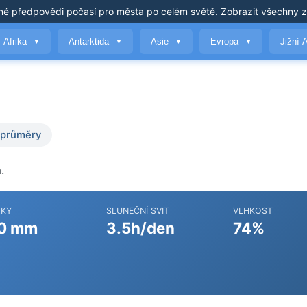
né předpovědi počasí
pro města po celém světě
.
Zobrazit všechny 
Afrika
Antarktida
Asie
Evropa
Jižní 
▼
▼
▼
▼
 průměry
.
ŽKY
SLUNEČNÍ SVIT
VLHKOST
0 mm
3.5h/den
74%