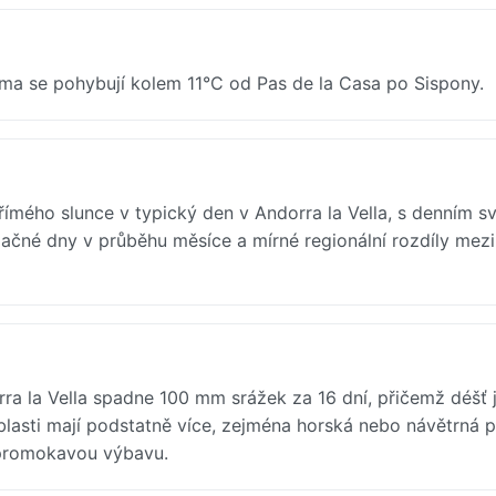
ma se pohybují kolem 11°C od Pas de la Casa po Sispony.
ímého slunce v typický den v Andorra la Vella, s denním s
lačné dny v průběhu měsíce a mírné regionální rozdíly mezi
a la Vella spadne 100 mm srážek za 16 dní, přičemž déšť 
blasti mají podstatně více, zejména horská nebo návětrná p
nepromokavou výbavu.