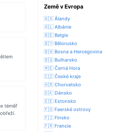
Země v Evropa
🇦🇽 Ålandy
🇦🇱 Albánie
🇧🇪 Belgie
🇧🇾 Bělorusko
🇧🇦 Bosna a Hercegovina
větlem
🇧🇬 Bulharsko
🇲🇪 Černá Hora
🇨🇿 České kraje
🇭🇷 Chorvatsko
🇩🇰 Dánsko
🇪🇪 Estonsko
je téměř
🇫🇴 Faerské ostrovy
obřeží.
🇫🇮 Finsko
🇫🇷 Francie