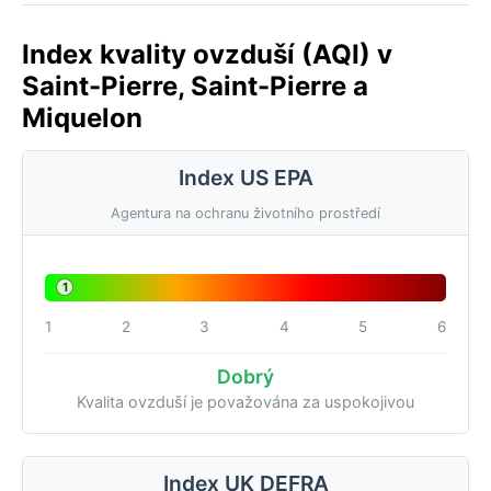
Index kvality ovzduší (AQI) v
Saint-Pierre, Saint-Pierre a
Miquelon
Index US EPA
Agentura na ochranu životního prostředí
1
1
2
3
4
5
6
Dobrý
Kvalita ovzduší je považována za uspokojivou
Index UK DEFRA