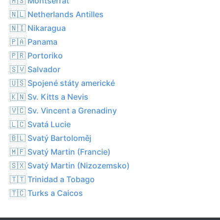
🇲🇸 Montserrat
🇳🇱 Netherlands Antilles
🇳🇮 Nikaragua
🇵🇦 Panama
🇵🇷 Portoriko
🇸🇻 Salvador
🇺🇸 Spojené státy americké
🇰🇳 Sv. Kitts a Nevis
🇻🇨 Sv. Vincent a Grenadiny
🇱🇨 Svatá Lucie
🇧🇱 Svatý Bartoloměj
🇲🇫 Svatý Martin (Francie)
🇸🇽 Svatý Martin (Nizozemsko)
🇹🇹 Trinidad a Tobago
🇹🇨 Turks a Caicos