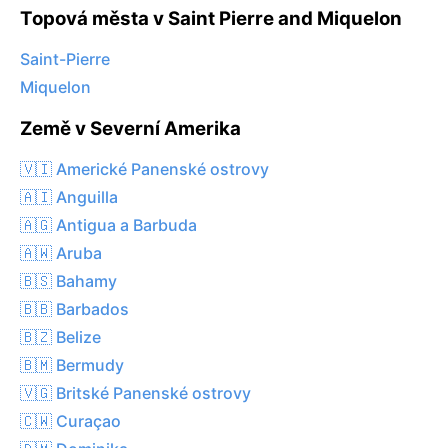
Topová města v Saint Pierre and Miquelon
Saint-Pierre
Miquelon
Země v Severní Amerika
🇻🇮 Americké Panenské ostrovy
🇦🇮 Anguilla
🇦🇬 Antigua a Barbuda
🇦🇼 Aruba
🇧🇸 Bahamy
🇧🇧 Barbados
🇧🇿 Belize
🇧🇲 Bermudy
🇻🇬 Britské Panenské ostrovy
🇨🇼 Curaçao