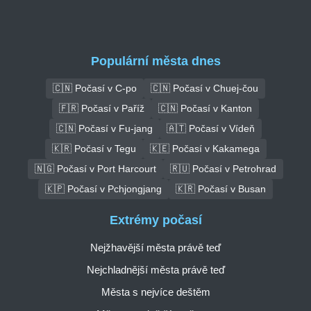
Populární města dnes
🇨🇳 Počasí v C-po
🇨🇳 Počasí v Chuej-čou
🇫🇷 Počasí v Paříž
🇨🇳 Počasí v Kanton
🇨🇳 Počasí v Fu-jang
🇦🇹 Počasí v Vídeň
🇰🇷 Počasí v Tegu
🇰🇪 Počasí v Kakamega
🇳🇬 Počasí v Port Harcourt
🇷🇺 Počasí v Petrohrad
🇰🇵 Počasí v Pchjongjang
🇰🇷 Počasí v Busan
Extrémy počasí
Nejžhavější města právě teď
Nejchladnější města právě teď
Města s nejvíce deštěm