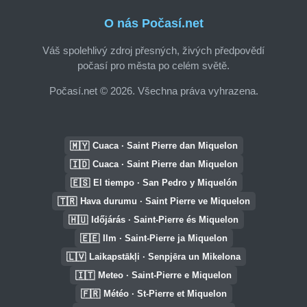
O nás Počasí.net
Váš spolehlivý zdroj přesných, živých předpovědí
počasí pro města po celém světě.
Počasí.net © 2026. Všechna práva vyhrazena.
🇲🇾
Cuaca · Saint Pierre dan Miquelon
🇮🇩
Cuaca · Saint Pierre dan Miquelon
🇪🇸
El tiempo · San Pedro y Miquelón
🇹🇷
Hava durumu · Saint Pierre ve Miquelon
🇭🇺
Időjárás · Saint-Pierre és Miquelon
🇪🇪
Ilm · Saint-Pierre ja Miquelon
🇱🇻
Laikapstākļi · Senpjēra un Mikelona
🇮🇹
Meteo · Saint-Pierre e Miquelon
🇫🇷
Météo · St-Pierre et Miquelon