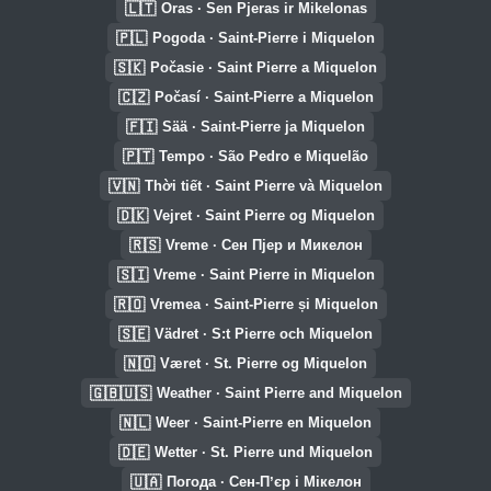
🇱🇹
Oras · Sen Pjeras ir Mikelonas
🇵🇱
Pogoda · Saint-Pierre i Miquelon
🇸🇰
Počasie · Saint Pierre a Miquelon
🇨🇿
Počasí · Saint-Pierre a Miquelon
🇫🇮
Sää · Saint-Pierre ja Miquelon
🇵🇹
Tempo · São Pedro e Miquelão
🇻🇳
Thời tiết · Saint Pierre và Miquelon
🇩🇰
Vejret · Saint Pierre og Miquelon
🇷🇸
Vreme · Сен Пјер и Микелон
🇸🇮
Vreme · Saint Pierre in Miquelon
🇷🇴
Vremea · Saint-Pierre și Miquelon
🇸🇪
Vädret · S:t Pierre och Miquelon
🇳🇴
Været · St. Pierre og Miquelon
🇬🇧🇺🇸
Weather · Saint Pierre and Miquelon
🇳🇱
Weer · Saint-Pierre en Miquelon
🇩🇪
Wetter · St. Pierre und Miquelon
🇺🇦
Погода · Сен-Пʼєр і Мікелон