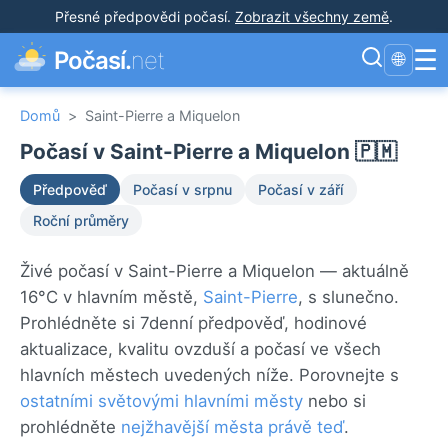
Přesné předpovědi počasí
.
Zobrazit všechny země
.
☰
Počasí.
net
🌐
Domů
>
Saint-Pierre a Miquelon
Počasí v Saint-Pierre a Miquelon 🇵🇲
Předpověď
Počasí v srpnu
Počasí v září
Roční průměry
Živé počasí v Saint-Pierre a Miquelon — aktuálně
16°C v hlavním městě,
Saint-Pierre
, s slunečno.
Prohlédněte si 7denní předpověď, hodinové
aktualizace, kvalitu ovzduší a počasí ve všech
hlavních městech uvedených níže. Porovnejte s
ostatními světovými hlavními městy
nebo si
prohlédněte
nejžhavější města právě teď
.