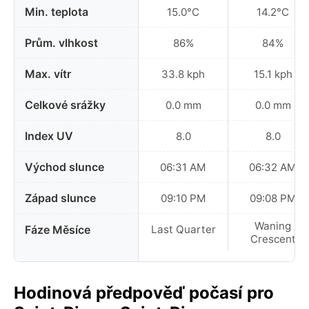
Min. teplota
15.0°C
14.2°C
Prům. vlhkost
86%
84%
Max. vítr
33.8 kph
15.1 kph
Celkové srážky
0.0 mm
0.0 mm
Index UV
8.0
8.0
Východ slunce
06:31 AM
06:32 AM
Západ slunce
09:10 PM
09:08 PM
Waning
Fáze Měsíce
Last Quarter
Crescent
Hodinová předpověď počasí pro