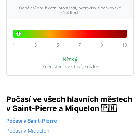
Oddělení pro životní prostředí, potraviny a venkovské
záležitosti
1
1
3
5
7
9
10
Nízký
Znečištění ovzduší je nízké
Počasí ve všech hlavních městech
v Saint-Pierre a Miquelon 🇵🇲
Počasí v Saint-Pierre
Počasí v Miquelon