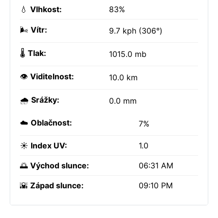
💧
Vlhkost:
83%
🌬️
Vítr:
9.7 kph (306°)
🌡️
Tlak:
1015.0 mb
👁️
Viditelnost:
10.0 km
🌧️
Srážky:
0.0 mm
☁️
Oblačnost:
7%
☀️
Index UV:
1.0
🌅
Východ slunce:
06:31 AM
🌇
Západ slunce:
09:10 PM