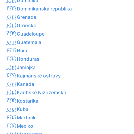
🇩🇲 Dominika
🇩🇴 Dominikánská republika
🇬🇩 Grenada
🇬🇱 Grónsko
🇬🇵 Guadeloupe
🇬🇹 Guatemala
🇭🇹 Haiti
🇭🇳 Honduras
🇯🇲 Jamajka
🇰🇾 Kajmanské ostrovy
🇨🇦 Kanada
🇧🇶 Karibské Nizozemsko
🇨🇷 Kostarika
🇨🇺 Kuba
🇲🇶 Martinik
🇲🇽 Mexiko