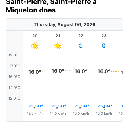
Saint-Pierre, Saint-Pierre a
Miquelon dnes
Thursday, August 06, 2026
20
21
22
23
19.0°C
17.0°C
16.0°
16.0°
16.0°
16.0°
16.
16.0°C
14.0°C
12.0°C
12% Déšť
12% Déšť
12% Déšť
12% Déšť
13% D
↑
↑
↑
↑
↑
12.0 km/h
14.0 km/h
13.0 km/h
13.0 km/h
13.0 