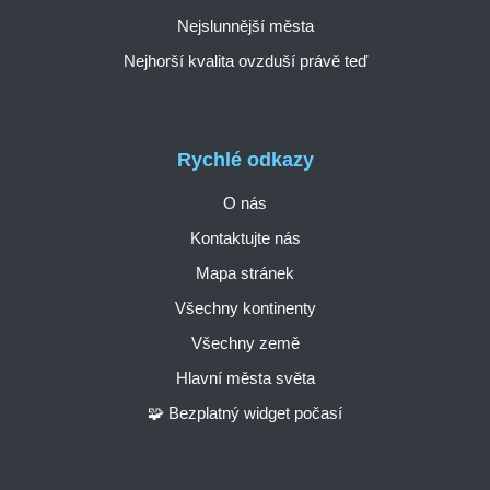
Nejslunnější města
Nejhorší kvalita ovzduší právě teď
Rychlé odkazy
O nás
Kontaktujte nás
Mapa stránek
Všechny kontinenty
Všechny země
Hlavní města světa
🧩 Bezplatný widget počasí