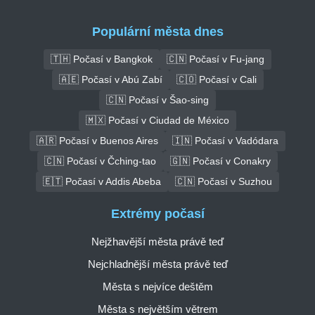
Populární města dnes
🇹🇭 Počasí v Bangkok
🇨🇳 Počasí v Fu-jang
🇦🇪 Počasí v Abú Zabí
🇨🇴 Počasí v Cali
🇨🇳 Počasí v Šao-sing
🇲🇽 Počasí v Ciudad de México
🇦🇷 Počasí v Buenos Aires
🇮🇳 Počasí v Vadódara
🇨🇳 Počasí v Čching-tao
🇬🇳 Počasí v Conakry
🇪🇹 Počasí v Addis Abeba
🇨🇳 Počasí v Suzhou
Extrémy počasí
Nejžhavější města právě teď
Nejchladnější města právě teď
Města s nejvíce deštěm
Města s největším větrem