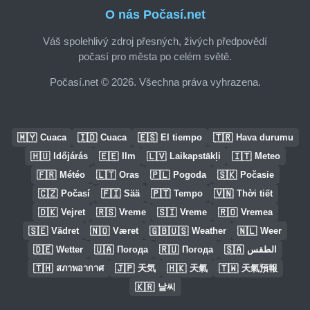
O nás Počasí.net
Váš spolehlivý zdroj přesných, živých předpovědí
počasí pro města po celém světě.
Počasí.net © 2026. Všechna práva vyhrazena.
🇲🇾
🇮🇩
🇪🇸
🇹🇷
Cuaca
Cuaca
El tiempo
Hava durumu
🇭🇺
🇪🇪
🇱🇻
🇮🇹
Időjárás
Ilm
Laikapstākļi
Meteo
🇫🇷
🇱🇹
🇵🇱
🇸🇰
Météo
Oras
Pogoda
Počasie
🇨🇿
🇫🇮
🇵🇹
🇻🇳
Počasí
Sää
Tempo
Thời tiết
🇩🇰
🇷🇸
🇸🇮
🇷🇴
Vejret
Vreme
Vreme
Vremea
🇸🇪
🇳🇴
🇬🇧🇺🇸
🇳🇱
Vädret
Været
Weather
Weer
🇩🇪
🇺🇦
🇷🇺
🇸🇦
Wetter
Погода
Погода
الطقس
🇹🇭
🇯🇵
🇭🇰
🇹🇼
สภาพอากาศ
天気
天氣
天氣預報
🇰🇷
날씨