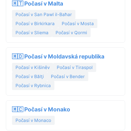
🇲🇹 Počasí v Malta
Počasí v San Pawl il-Baħar
Počasí v Birkirkara
Počasí v Mosta
Počasí v Sliema
Počasí v Qormi
🇲🇩 Počasí v Moldavská republika
Počasí v Kišiněv
Počasí v Tiraspol
Počasí v Bălţi
Počasí v Bender
Počasí v Rybnica
🇲🇨 Počasí v Monako
Počasí v Monaco