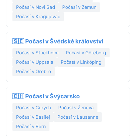
Počasí v Novi Sad
Počasí v Zemun
Počasí v Kragujevac
🇸🇪 Počasí v Švédské království
Počasí v Stockholm
Počasí v Göteborg
Počasí v Uppsala
Počasí v Linköping
Počasí v Örebro
🇨🇭 Počasí v Švýcarsko
Počasí v Curych
Počasí v Ženeva
Počasí v Basilej
Počasí v Lausanne
Počasí v Bern