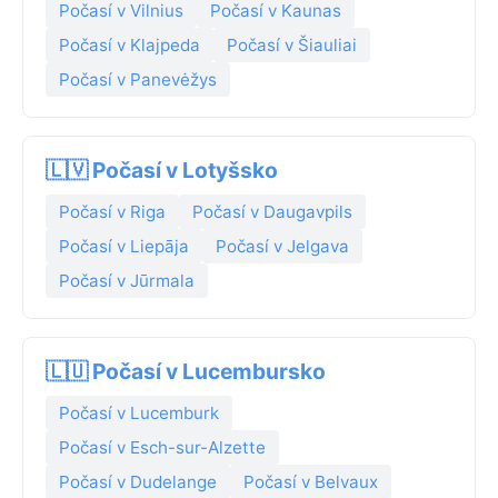
Počasí v Vilnius
Počasí v Kaunas
Počasí v Klajpeda
Počasí v Šiauliai
Počasí v Panevėžys
🇱🇻 Počasí v Lotyšsko
Počasí v Riga
Počasí v Daugavpils
Počasí v Liepāja
Počasí v Jelgava
Počasí v Jūrmala
🇱🇺 Počasí v Lucembursko
Počasí v Lucemburk
Počasí v Esch-sur-Alzette
Počasí v Dudelange
Počasí v Belvaux