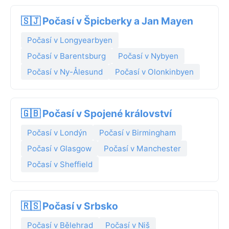
🇸🇯 Počasí v Špicberky a Jan Mayen
Počasí v Longyearbyen
Počasí v Barentsburg
Počasí v Nybyen
Počasí v Ny-Ålesund
Počasí v Olonkinbyen
🇬🇧 Počasí v Spojené království
Počasí v Londýn
Počasí v Birmingham
Počasí v Glasgow
Počasí v Manchester
Počasí v Sheffield
🇷🇸 Počasí v Srbsko
Počasí v Bělehrad
Počasí v Niš