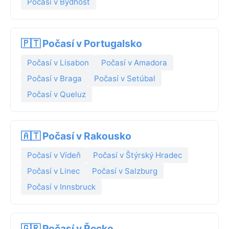
Počasí v Bydhošť
🇵🇹 Počasí v Portugalsko
Počasí v Lisabon
Počasí v Amadora
Počasí v Braga
Počasí v Setúbal
Počasí v Queluz
🇦🇹 Počasí v Rakousko
Počasí v Vídeň
Počasí v Štýrský Hradec
Počasí v Linec
Počasí v Salzburg
Počasí v Innsbruck
🇬🇷 Počasí v Řecko