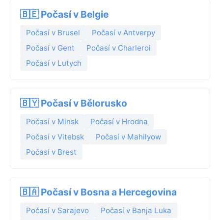
🇧🇪 Počasí v Belgie
Počasí v Brusel
Počasí v Antverpy
Počasí v Gent
Počasí v Charleroi
Počasí v Lutych
🇧🇾 Počasí v Bělorusko
Počasí v Minsk
Počasí v Hrodna
Počasí v Vitebsk
Počasí v Mahilyow
Počasí v Brest
🇧🇦 Počasí v Bosna a Hercegovina
Počasí v Sarajevo
Počasí v Banja Luka