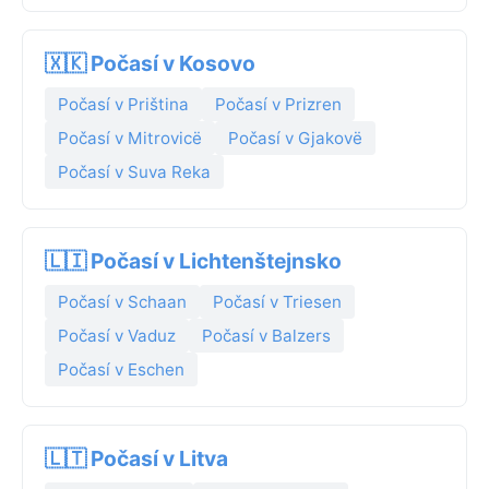
🇽🇰 Počasí v Kosovo
Počasí v Priština
Počasí v Prizren
Počasí v Mitrovicë
Počasí v Gjakovë
Počasí v Suva Reka
🇱🇮 Počasí v Lichtenštejnsko
Počasí v Schaan
Počasí v Triesen
Počasí v Vaduz
Počasí v Balzers
Počasí v Eschen
🇱🇹 Počasí v Litva