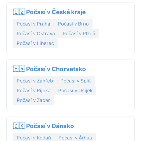
🇨🇿 Počasí v České kraje
Počasí v Praha
Počasí v Brno
Počasí v Ostrava
Počasí v Plzeň
Počasí v Liberec
🇭🇷 Počasí v Chorvatsko
Počasí v Záhřeb
Počasí v Split
Počasí v Rijeka
Počasí v Osijek
Počasí v Zadar
🇩🇰 Počasí v Dánsko
Počasí v Kodaň
Počasí v Århus