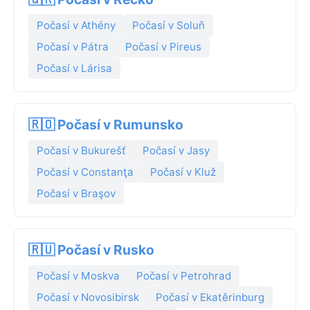
Počasí v Athény
Počasí v Soluň
Počasí v Pátra
Počasí v Pireus
Počasí v Lárisa
🇷🇴 Počasí v Rumunsko
Počasí v Bukurešť
Počasí v Jasy
Počasí v Constanţa
Počasí v Kluž
Počasí v Braşov
🇷🇺 Počasí v Rusko
Počasí v Moskva
Počasí v Petrohrad
Počasí v Novosibirsk
Počasí v Ekatěrinburg