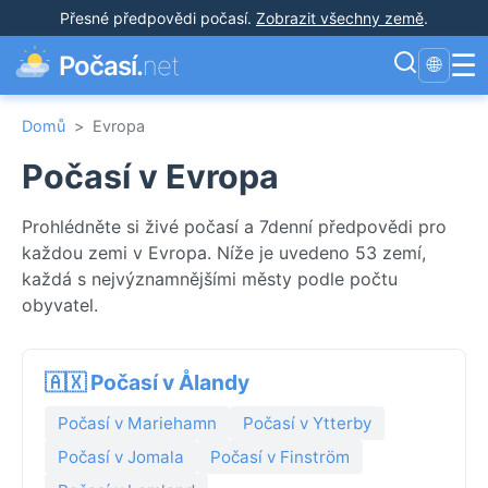
Přesné předpovědi počasí
.
Zobrazit všechny země
.
☰
Počasí.
net
🌐
Domů
>
Evropa
Počasí v Evropa
Prohlédněte si živé počasí a 7denní předpovědi pro
každou zemi v Evropa. Níže je uvedeno 53 zemí,
každá s nejvýznamnějšími městy podle počtu
obyvatel.
🇦🇽 Počasí v Ålandy
Počasí v Mariehamn
Počasí v Ytterby
Počasí v Jomala
Počasí v Finström