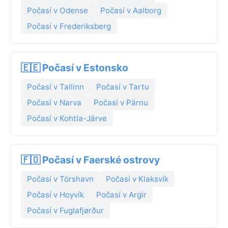
Počasí v Odense
Počasí v Aalborg
Počasí v Frederiksberg
🇪🇪 Počasí v Estonsko
Počasí v Tallinn
Počasí v Tartu
Počasí v Narva
Počasí v Pärnu
Počasí v Kohtla-Järve
🇫🇴 Počasí v Faerské ostrovy
Počasí v Tórshavn
Počasí v Klaksvík
Počasí v Hoyvík
Počasí v Argir
Počasí v Fuglafjørður