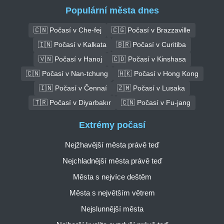
Populární města dnes
🇨🇳 Počasí v Che-fej
🇨🇬 Počasí v Brazzaville
🇮🇳 Počasí v Kalkata
🇧🇷 Počasí v Curitiba
🇻🇳 Počasí v Hanoj
🇨🇩 Počasí v Kinshasa
🇨🇳 Počasí v Nan-tchung
🇭🇰 Počasí v Hong Kong
🇮🇳 Počasí v Čennaí
🇿🇲 Počasí v Lusaka
🇹🇷 Počasí v Diyarbakır
🇨🇳 Počasí v Fu-jang
Extrémy počasí
Nejžhavější města právě teď
Nejchladnější města právě teď
Města s nejvíce deštěm
Města s největším větrem
Nejslunnější města