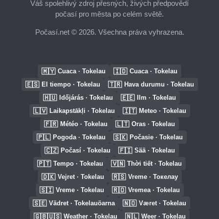
Váš spolehlivý zdroj přesných, živých předpovědí
počasí pro města po celém světě.
Počasí.net © 2026. Všechna práva vyhrazena.
🇲🇾
🇮🇩
Cuaca · Tokelau
Cuaca · Tokelau
🇪🇸
🇹🇷
El tiempo · Tokelau
Hava durumu · Tokelau
🇭🇺
🇪🇪
Időjárás · Tokelau
Ilm · Tokelau
🇱🇻
🇮🇹
Laikapstākļi · Tokelau
Meteo · Tokelau
🇫🇷
🇱🇹
Météo · Tokelau
Oras · Tokelau
🇵🇱
🇸🇰
Pogoda · Tokelau
Počasie · Tokelau
🇨🇿
🇫🇮
Počasí · Tokelau
Sää · Tokelau
🇵🇹
🇻🇳
Tempo · Tokelau
Thời tiết · Tokelau
🇩🇰
🇷🇸
Vejret · Tokelau
Vreme · Токелау
🇸🇮
🇷🇴
Vreme · Tokelau
Vremea · Tokelau
🇸🇪
🇳🇴
Vädret · Tokelauöarna
Været · Tokelau
🇬🇧🇺🇸
🇳🇱
Weather · Tokelau
Weer · Tokelau