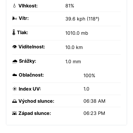
💧
Vlhkost:
81%
🌬️
Vítr:
39.6 kph (118°)
🌡️
Tlak:
1010.0 mb
👁️
Viditelnost:
10.0 km
🌧️
Srážky:
1.0 mm
☁️
Oblačnost:
100%
☀️
Index UV:
1.0
🌅
Východ slunce:
06:38 AM
🌇
Západ slunce:
06:23 PM