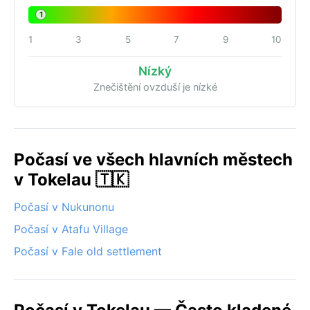
1
1
3
5
7
9
10
Nízký
Znečištění ovzduší je nízké
Počasí ve všech hlavních městech
v Tokelau 🇹🇰
Počasí v Nukunonu
Počasí v Atafu Village
Počasí v Fale old settlement