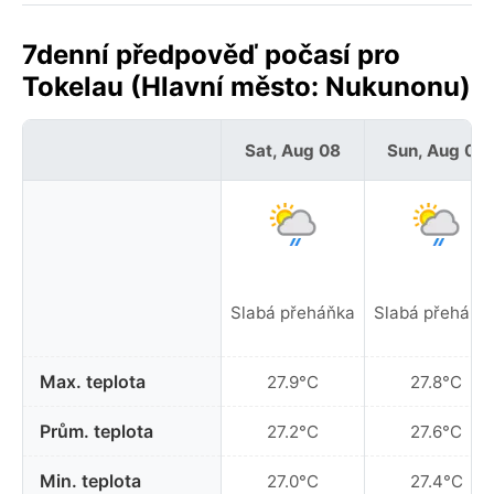
7denní předpověď počasí pro
Tokelau (Hlavní město: Nukunonu)
Sat, Aug 08
Sun, Aug 09
Slabá přeháňka
Slabá přeháňk
Max. teplota
27.9°C
27.8°C
Prům. teplota
27.2°C
27.6°C
Min. teplota
27.0°C
27.4°C