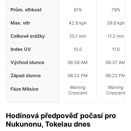
Prům. vlhkost
81%
79%
Max. vítr
42.8 kph
39.6 kph
Celkové srážky
25.1 mm
11.2 mm
Index UV
10.0
11.0
Východ slunce
06:38 AM
06:37 AM
Západ slunce
06:23 PM
06:23 PM
Waning
Waning
Fáze Měsíce
Crescent
Crescent
Hodinová předpověď počasí pro
Nukunonu, Tokelau dnes