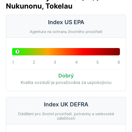
Nukunonu, Tokelau
Index US EPA
Agentura na ochranu životního prostředí
1
1
2
3
4
5
6
Dobrý
Kvalita ovzduší je považována za uspokojivou
Index UK DEFRA
Oddělení pro životní prostředí, potraviny a venkovské
záležitosti