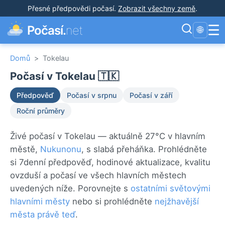
Přesné předpovědi počasí
.
Zobrazit všechny země
.
☰
Počasí.
net
🌐
Domů
>
Tokelau
Počasí v Tokelau 🇹🇰
Předpověď
Počasí v srpnu
Počasí v září
Roční průměry
Živé počasí v Tokelau — aktuálně 27°C v hlavním
městě,
Nukunonu
, s slabá přeháňka. Prohlédněte
si 7denní předpověď, hodinové aktualizace, kvalitu
ovzduší a počasí ve všech hlavních městech
uvedených níže. Porovnejte s
ostatními světovými
hlavními městy
nebo si prohlédněte
nejžhavější
města právě teď
.