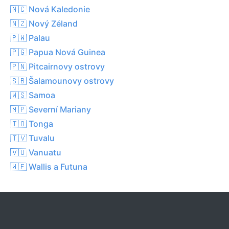
🇳🇨 Nová Kaledonie
🇳🇿 Nový Zéland
🇵🇼 Palau
🇵🇬 Papua Nová Guinea
🇵🇳 Pitcairnovy ostrovy
🇸🇧 Šalamounovy ostrovy
🇼🇸 Samoa
🇲🇵 Severní Mariany
🇹🇴 Tonga
🇹🇻 Tuvalu
🇻🇺 Vanuatu
🇼🇫 Wallis a Futuna