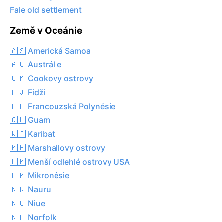
Fale old settlement
Země v Oceánie
🇦🇸 Americká Samoa
🇦🇺 Austrálie
🇨🇰 Cookovy ostrovy
🇫🇯 Fidži
🇵🇫 Francouzská Polynésie
🇬🇺 Guam
🇰🇮 Karibati
🇲🇭 Marshallovy ostrovy
🇺🇲 Menší odlehlé ostrovy USA
🇫🇲 Mikronésie
🇳🇷 Nauru
🇳🇺 Niue
🇳🇫 Norfolk