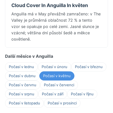
Cloud Cover In Anguilla In květen
Anguilla má v May převážně zamračeno: v The
Valley je průměrná oblačnost 72 % a tento
vzor se opakuje po celé zemi. Jasné slunce je
vzácné; většina dní působí šedě a měkce
osvětleně.
Další měsíce v Anguilla
Počasí v lednu
Počasí v únoru
Počasí v březnu
Počasí v dubnu
Počasí v květnu
Počasí v červnu
Počasí v červenci
Počasí v srpnu
Počasí v září
Počasí v říjnu
Počasí v listopadu
Počasí v prosinci