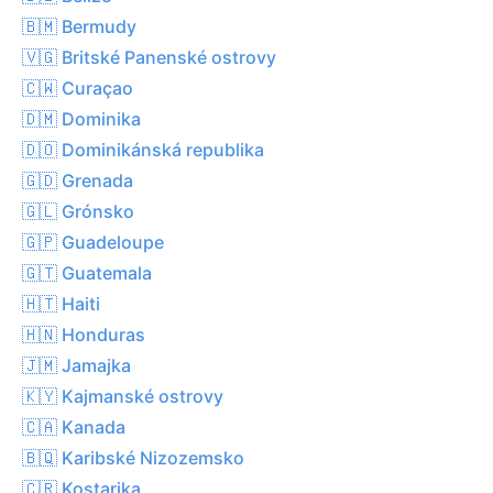
🇧🇲 Bermudy
🇻🇬 Britské Panenské ostrovy
🇨🇼 Curaçao
🇩🇲 Dominika
🇩🇴 Dominikánská republika
🇬🇩 Grenada
🇬🇱 Grónsko
🇬🇵 Guadeloupe
🇬🇹 Guatemala
🇭🇹 Haiti
🇭🇳 Honduras
🇯🇲 Jamajka
🇰🇾 Kajmanské ostrovy
🇨🇦 Kanada
🇧🇶 Karibské Nizozemsko
🇨🇷 Kostarika