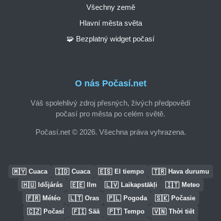
Všechny země
Hlavní města světa
🧩 Bezplatný widget počasí
O nás Počasí.net
Váš spolehlivý zdroj přesných, živých předpovědí
počasí pro města po celém světě.
Počasí.net © 2026. Všechna práva vyhrazena.
🇲🇾
🇮🇩
🇪🇸
🇹🇷
Cuaca
Cuaca
El tiempo
Hava durumu
🇭🇺
🇪🇪
🇱🇻
🇮🇹
Időjárás
Ilm
Laikapstākļi
Meteo
🇫🇷
🇱🇹
🇵🇱
🇸🇰
Météo
Oras
Pogoda
Počasie
🇨🇿
🇫🇮
🇵🇹
🇻🇳
Počasí
Sää
Tempo
Thời tiết