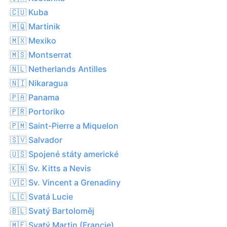
🇨🇺 Kuba
🇲🇶 Martinik
🇲🇽 Mexiko
🇲🇸 Montserrat
🇳🇱 Netherlands Antilles
🇳🇮 Nikaragua
🇵🇦 Panama
🇵🇷 Portoriko
🇵🇲 Saint-Pierre a Miquelon
🇸🇻 Salvador
🇺🇸 Spojené státy americké
🇰🇳 Sv. Kitts a Nevis
🇻🇨 Sv. Vincent a Grenadiny
🇱🇨 Svatá Lucie
🇧🇱 Svatý Bartoloměj
🇲🇫 Svatý Martin (Francie)