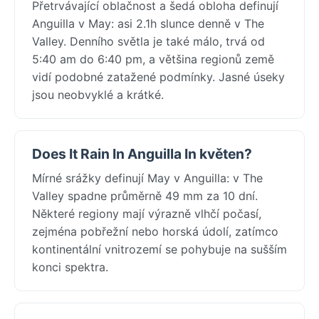
Přetrvávající oblačnost a šedá obloha definují
Anguilla v May: asi 2.1h slunce denně v The
Valley. Denního světla je také málo, trvá od
5:40 am do 6:40 pm, a většina regionů země
vidí podobné zatažené podmínky. Jasné úseky
jsou neobvyklé a krátké.
Does It Rain In Anguilla In květen?
Mírné srážky definují May v Anguilla: v The
Valley spadne průměrně 49 mm za 10 dní.
Některé regiony mají výrazně vlhčí počasí,
zejména pobřežní nebo horská údolí, zatímco
kontinentální vnitrozemí se pohybuje na sušším
konci spektra.