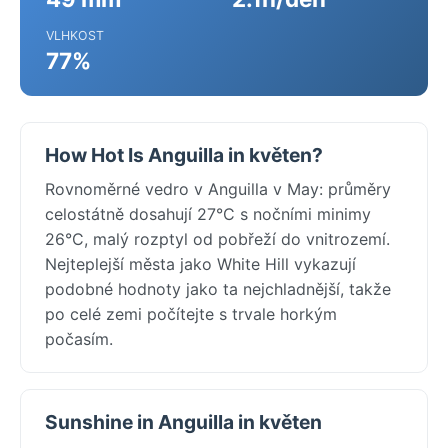
VLHKOST
77%
How Hot Is Anguilla in květen?
Rovnoměrné vedro v Anguilla v May: průměry
celostátně dosahují 27°C s nočními minimy
26°C, malý rozptyl od pobřeží do vnitrozemí.
Nejteplejší města jako White Hill vykazují
podobné hodnoty jako ta nejchladnější, takže
po celé zemi počítejte s trvale horkým
počasím.
Sunshine in Anguilla in květen