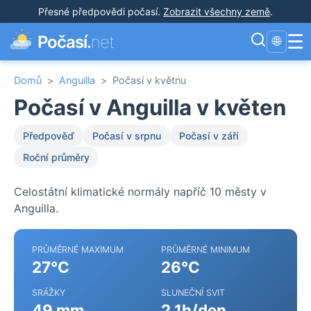
Přesné předpovědi počasí
.
Zobrazit všechny země
.
☰
Počasí.
net
🌐
Domů
>
Anguilla
>
Počasí v květnu
Počasí v Anguilla v květen
Předpověď
Počasí v srpnu
Počasí v září
Roční průměry
Celostátní klimatické normály napříč 10 městy v
Anguilla.
PRŮMĚRNÉ MAXIMUM
PRŮMĚRNÉ MINIMUM
27°C
26°C
SRÁŽKY
SLUNEČNÍ SVIT
49 mm
2.1h/den