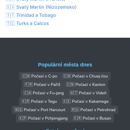
🇸🇽 Svatý Martin (Nizozemsko)
🇹🇹 Trinidad a Tobago
🇹🇨 Turks a Caicos
Populární města dnes
🇨🇳 Počasí v C-po
🇨🇳 Počasí v Chuej-čou
🇫🇷 Počasí v Paříž
🇨🇳 Počasí v Kanton
🇨🇳 Počasí v Fu-jang
🇦🇹 Počasí v Vídeň
🇰🇷 Počasí v Tegu
🇰🇪 Počasí v Kakamega
🇳🇬 Počasí v Port Harcourt
🇷🇺 Počasí v Petrohrad
🇰🇵 Počasí v Pchjongjang
🇰🇷 Počasí v Busan