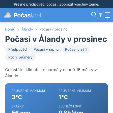
Přesné předpovědi počasí
.
Zobrazit všechny země
.
☰
Počasí.
net
🌐
Domů
>
Ålandy
>
Počasí v prosinci
Počasí v Ålandy v prosinec
Předpověď
Počasí v srpnu
Počasí v září
Roční průměry
Celostátní klimatické normály napříč 15 městy v
Ålandy.
PRŮMĚRNÉ MAXIMUM
PRŮMĚRNÉ MINIMUM
3°C
1°C
SRÁŽKY
SLUNEČNÍ SVIT
56 mm
0.8h/den