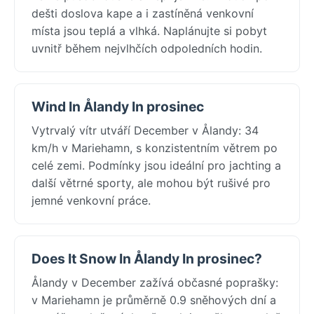
dešti doslova kape a i zastíněná venkovní
místa jsou teplá a vlhká. Naplánujte si pobyt
uvnitř během nejvlhčích odpoledních hodin.
Wind In Ålandy In prosinec
Vytrvalý vítr utváří December v Ålandy: 34
km/h v Mariehamn, s konzistentním větrem po
celé zemi. Podmínky jsou ideální pro jachting a
další větrné sporty, ale mohou být rušivé pro
jemné venkovní práce.
Does It Snow In Ålandy In prosinec?
Ålandy v December zažívá občasné poprašky:
v Mariehamn je průměrně 0.9 sněhových dní a