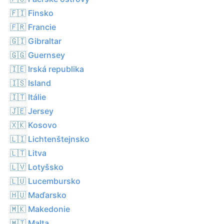
🇫🇮 Finsko
🇫🇷 Francie
🇬🇮 Gibraltar
🇬🇬 Guernsey
🇮🇪 Irská republika
🇮🇸 Island
🇮🇹 Itálie
🇯🇪 Jersey
🇽🇰 Kosovo
🇱🇮 Lichtenštejnsko
🇱🇹 Litva
🇱🇻 Lotyšsko
🇱🇺 Lucembursko
🇭🇺 Maďarsko
🇲🇰 Makedonie
🇲🇹 Malta