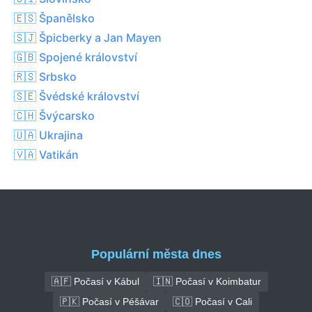
🇪🇸 Španělsko
🇸🇯 Špicberky a Jan Mayen
🇬🇧 Spojené království
🇷🇸 Srbsko
🇸🇪 Švédské království
🇨🇭 Švýcarsko
🇺🇦 Ukrajina
🇻🇦 Vatikán
Populární města dnes
🇦🇫 Počasí v Kábul
🇮🇳 Počasí v Koimbatur
🇵🇰 Počasí v Péšávar
🇨🇴 Počasí v Cali