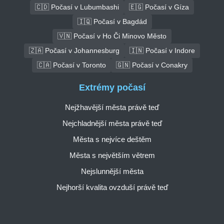
🇨🇩 Počasí v Lubumbashi
🇪🇬 Počasí v Gíza
🇮🇶 Počasí v Bagdád
🇻🇳 Počasí v Ho Či Minovo Město
🇿🇦 Počasí v Johannesburg
🇮🇳 Počasí v Indore
🇨🇦 Počasí v Toronto
🇬🇳 Počasí v Conakry
Extrémy počasí
Nejžhavější města právě teď
Nejchladnější města právě teď
Města s nejvíce deštěm
Města s největším větrem
Nejslunnější města
Nejhorší kvalita ovzduší právě teď