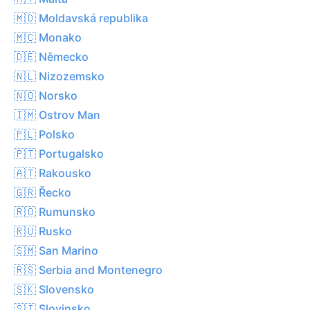
🇲🇩 Moldavská republika
🇲🇨 Monako
🇩🇪 Německo
🇳🇱 Nizozemsko
🇳🇴 Norsko
🇮🇲 Ostrov Man
🇵🇱 Polsko
🇵🇹 Portugalsko
🇦🇹 Rakousko
🇬🇷 Řecko
🇷🇴 Rumunsko
🇷🇺 Rusko
🇸🇲 San Marino
🇷🇸 Serbia and Montenegro
🇸🇰 Slovensko
🇸🇮 Slovinsko