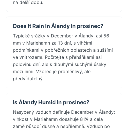
na delší dobu.
Does It Rain In Ålandy In prosinec?
Typické srážky v December v Ålandy: asi 56
mm v Mariehamn za 13 dní, s vlhčími
podmínkami v pobřežních oblastech a suššími
ve vnitrozemí. Počítejte s přeháňkami asi
polovinu dní, ale s dlouhými suchými úseky
mezi nimi. Vzorec je proměnlivý, ale
předvídatelný.
Is Ålandy Humid In prosinec?
Nasycený vzduch definuje December v Ålandy:
vlhkost v Mariehamn dosahuje 81% a celá
země působí dusně a nepříjemně. Vzduch po