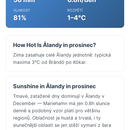
VLHKOST
ROZPĚTÍ
81%
1–4°C
How Hot Is Ålandy in prosinec?
Zima zasahuje celé Ålandy jednotně: typická
maxima 3°C od Brändö po Kökar.
Sunshine in Ålandy in prosinec
Tmavé, zatažené dny dominují v Ålandy v
December — Mariehamn má jen 0.8h slunce
denně a podobný vzor platí pro většinu
regionů. Oblačnost je hustá a trvalá, i ty
slunečnější oblasti se jen stěží vymaní z šera