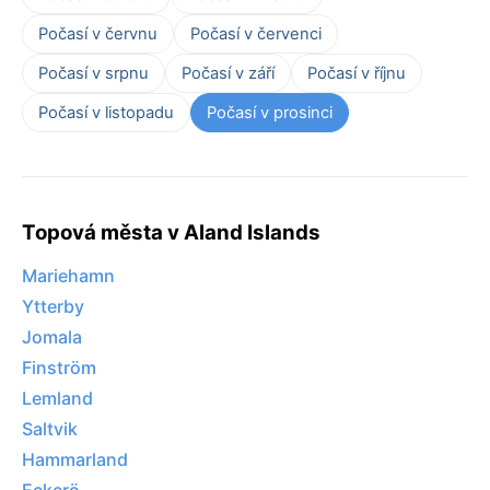
Počasí v červnu
Počasí v červenci
Počasí v srpnu
Počasí v září
Počasí v říjnu
Počasí v listopadu
Počasí v prosinci
Topová města v Aland Islands
Mariehamn
Ytterby
Jomala
Finström
Lemland
Saltvik
Hammarland