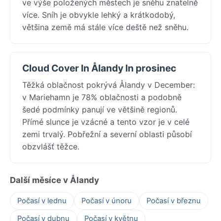
ve výše položených městech je sněhu znatelně
více. Sníh je obvykle lehký a krátkodobý,
většina země má stále více deště než sněhu.
Cloud Cover In Ålandy In prosinec
Těžká oblačnost pokrývá Ålandy v December:
v Mariehamn je 78% oblačnosti a podobně
šedé podmínky panují ve většině regionů.
Přímé slunce je vzácné a tento vzor je v celé
zemi trvalý. Pobřežní a severní oblasti působí
obzvlášť těžce.
Další měsíce v Ålandy
Počasí v lednu
Počasí v únoru
Počasí v březnu
Počasí v dubnu
Počasí v květnu