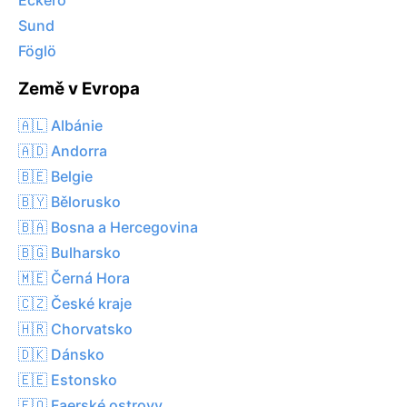
Eckerö
Sund
Föglö
Země v Evropa
🇦🇱 Albánie
🇦🇩 Andorra
🇧🇪 Belgie
🇧🇾 Bělorusko
🇧🇦 Bosna a Hercegovina
🇧🇬 Bulharsko
🇲🇪 Černá Hora
🇨🇿 České kraje
🇭🇷 Chorvatsko
🇩🇰 Dánsko
🇪🇪 Estonsko
🇫🇴 Faerské ostrovy