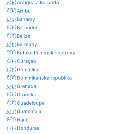
🇦🇬 Antigua a Barbuda
🇦🇼 Aruba
🇧🇸 Bahamy
🇧🇧 Barbados
🇧🇿 Belize
🇧🇲 Bermudy
🇻🇬 Britské Panenské ostrovy
🇨🇼 Curaçao
🇩🇲 Dominika
🇩🇴 Dominikánská republika
🇬🇩 Grenada
🇬🇱 Grónsko
🇬🇵 Guadeloupe
🇬🇹 Guatemala
🇭🇹 Haiti
🇭🇳 Honduras