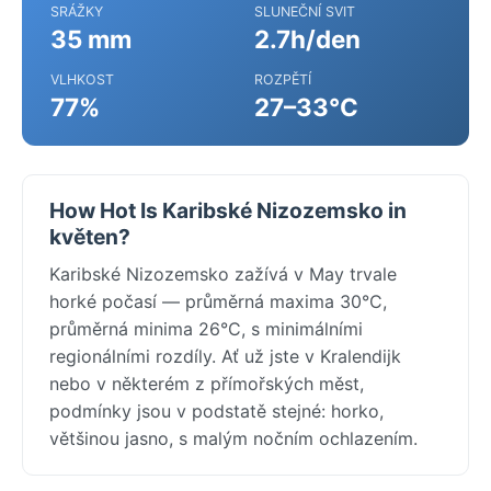
SRÁŽKY
SLUNEČNÍ SVIT
35 mm
2.7h/den
VLHKOST
ROZPĚTÍ
77%
27–33°C
How Hot Is Karibské Nizozemsko in
květen?
Karibské Nizozemsko zažívá v May trvale
horké počasí — průměrná maxima 30°C,
průměrná minima 26°C, s minimálními
regionálními rozdíly. Ať už jste v Kralendijk
nebo v některém z přímořských měst,
podmínky jsou v podstatě stejné: horko,
většinou jasno, s malým nočním ochlazením.