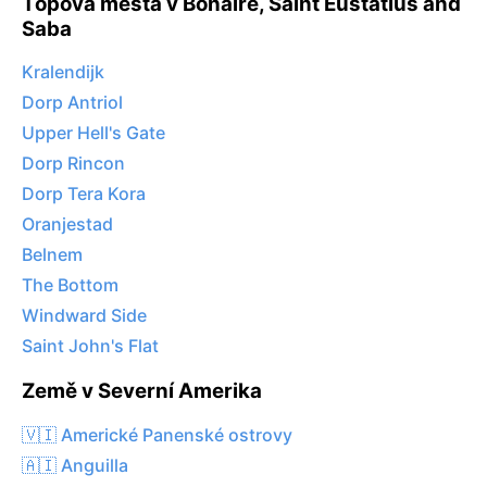
Topová města v Bonaire, Saint Eustatius and
Saba
Kralendijk
Dorp Antriol
Upper Hell's Gate
Dorp Rincon
Dorp Tera Kora
Oranjestad
Belnem
The Bottom
Windward Side
Saint John's Flat
Země v Severní Amerika
🇻🇮 Americké Panenské ostrovy
🇦🇮 Anguilla