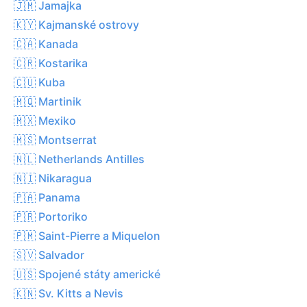
🇯🇲 Jamajka
🇰🇾 Kajmanské ostrovy
🇨🇦 Kanada
🇨🇷 Kostarika
🇨🇺 Kuba
🇲🇶 Martinik
🇲🇽 Mexiko
🇲🇸 Montserrat
🇳🇱 Netherlands Antilles
🇳🇮 Nikaragua
🇵🇦 Panama
🇵🇷 Portoriko
🇵🇲 Saint-Pierre a Miquelon
🇸🇻 Salvador
🇺🇸 Spojené státy americké
🇰🇳 Sv. Kitts a Nevis