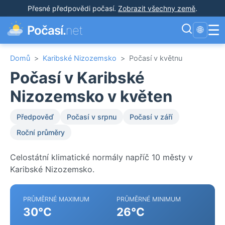
Přesné předpovědi počasí
.
Zobrazit všechny země
.
☰
Počasí.
net
🌐
Domů
>
Karibské Nizozemsko
>
Počasí v květnu
Počasí v Karibské
Nizozemsko v květen
Předpověď
Počasí v srpnu
Počasí v září
Roční průměry
Celostátní klimatické normály napříč 10 městy v
Karibské Nizozemsko.
PRŮMĚRNÉ MAXIMUM
PRŮMĚRNÉ MINIMUM
30°C
26°C