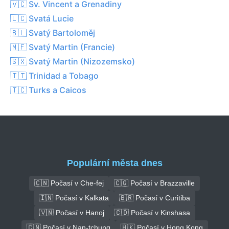
🇻🇨 Sv. Vincent a Grenadiny
🇱🇨 Svatá Lucie
🇧🇱 Svatý Bartoloměj
🇲🇫 Svatý Martin (Francie)
🇸🇽 Svatý Martin (Nizozemsko)
🇹🇹 Trinidad a Tobago
🇹🇨 Turks a Caicos
Populární města dnes
🇨🇳 Počasí v Che-fej
🇨🇬 Počasí v Brazzaville
🇮🇳 Počasí v Kalkata
🇧🇷 Počasí v Curitiba
🇻🇳 Počasí v Hanoj
🇨🇩 Počasí v Kinshasa
🇨🇳 Počasí v Nan-tchung
🇭🇰 Počasí v Hong Kong