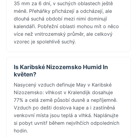
35 mm za 6 dní, v suchých oblastech ještě
méně. Přeháňky přicházejí a odcházejí, ale
dlouhá suchá období mezi nimi dominují
kalendáři. Pobřežní oblasti mohou mít o něco
více než vnitrozemský průměr, ale celkový
vzorec je spolehlivě suchý.
Is Karibské Nizozemsko Humid In
květen?
Nasycený vzduch definuje May v Karibské
Nizozemsko: vlhkost v Kralendijk dosahuje
77% a celá země působí dusně a nepříjemně.
Vzduch po dešti doslova kape a i zastíněná
venkovní místa jsou teplá a vlhká. Naplánujte
si pobyt uvnitř během nejvlhčích odpoledních
hodin.