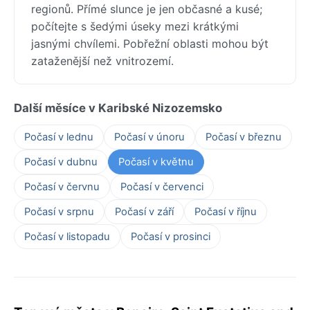
regionů. Přímé slunce je jen občasné a kusé;
počítejte s šedými úseky mezi krátkými
jasnými chvílemi. Pobřežní oblasti mohou být
zataženější než vnitrozemí.
Další měsíce v Karibské Nizozemsko
Počasí v lednu
Počasí v únoru
Počasí v březnu
Počasí v dubnu
Počasí v květnu
Počasí v červnu
Počasí v červenci
Počasí v srpnu
Počasí v září
Počasí v říjnu
Počasí v listopadu
Počasí v prosinci