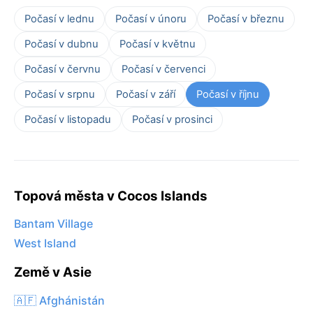
Počasí v lednu
Počasí v únoru
Počasí v březnu
Počasí v dubnu
Počasí v květnu
Počasí v červnu
Počasí v červenci
Počasí v srpnu
Počasí v září
Počasí v říjnu
Počasí v listopadu
Počasí v prosinci
Topová města v Cocos Islands
Bantam Village
West Island
Země v Asie
🇦🇫 Afghánistán