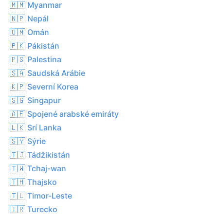
🇲🇲 Myanmar
🇳🇵 Nepál
🇴🇲 Omán
🇵🇰 Pákistán
🇵🇸 Palestina
🇸🇦 Saudská Arábie
🇰🇵 Severní Korea
🇸🇬 Singapur
🇦🇪 Spojené arabské emiráty
🇱🇰 Srí Lanka
🇸🇾 Sýrie
🇹🇯 Tádžikistán
🇹🇼 Tchaj-wan
🇹🇭 Thajsko
🇹🇱 Timor-Leste
🇹🇷 Turecko