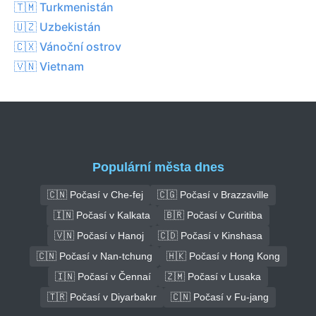
🇹🇲 Turkmenistán
🇺🇿 Uzbekistán
🇨🇽 Vánoční ostrov
🇻🇳 Vietnam
Populární města dnes
🇨🇳 Počasí v Che-fej
🇨🇬 Počasí v Brazzaville
🇮🇳 Počasí v Kalkata
🇧🇷 Počasí v Curitiba
🇻🇳 Počasí v Hanoj
🇨🇩 Počasí v Kinshasa
🇨🇳 Počasí v Nan-tchung
🇭🇰 Počasí v Hong Kong
🇮🇳 Počasí v Čennaí
🇿🇲 Počasí v Lusaka
🇹🇷 Počasí v Diyarbakır
🇨🇳 Počasí v Fu-jang