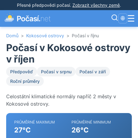
Přesné předpovědi počasí
.
Zobrazit všechny země
.
☰
Počasí.
net
🌐
Domů
>
Kokosové ostrovy
>
Počasí v říjnu
Počasí v Kokosové ostrovy
v říjen
Předpověď
Počasí v srpnu
Počasí v září
Roční průměry
Celostátní klimatické normály napříč 2 městy v
Kokosové ostrovy.
PRŮMĚRNÉ MAXIMUM
PRŮMĚRNÉ MINIMUM
27°C
26°C