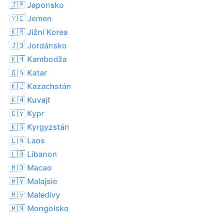
🇯🇵 Japonsko
🇾🇪 Jemen
🇰🇷 Jižní Korea
🇯🇴 Jordánsko
🇰🇭 Kambodža
🇶🇦 Katar
🇰🇿 Kazachstán
🇰🇼 Kuvajt
🇨🇾 Kypr
🇰🇬 Kyrgyzstán
🇱🇦 Laos
🇱🇧 Libanon
🇲🇴 Macao
🇲🇾 Malajsie
🇲🇻 Maledivy
🇲🇳 Mongolsko