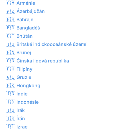
🇦🇲 Arménie
🇦🇿 Ázerbájdžán
🇧🇭 Bahrajn
🇧🇩 Bangladéš
🇧🇹 Bhútán
🇮🇴 Britské indickooceánské území
🇧🇳 Brunej
🇨🇳 Čínská lidová republika
🇵🇭 Filipíny
🇬🇪 Gruzie
🇭🇰 Hongkong
🇮🇳 Indie
🇮🇩 Indonésie
🇮🇶 Irák
🇮🇷 Írán
🇮🇱 Izrael