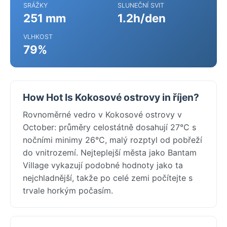
SRÁŽKY
SLUNEČNÍ SVIT
251 mm
1.2h/den
VLHKOST
79%
How Hot Is Kokosové ostrovy in říjen?
Rovnoměrné vedro v Kokosové ostrovy v
October: průměry celostátně dosahují 27°C s
nočními minimy 26°C, malý rozptyl od pobřeží
do vnitrozemí. Nejteplejší města jako Bantam
Village vykazují podobné hodnoty jako ta
nejchladnější, takže po celé zemi počítejte s
trvale horkým počasím.