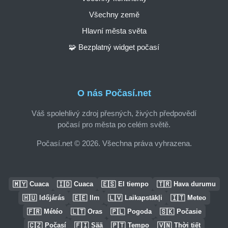
Všechny země
Hlavní města světa
🧩 Bezplatný widget počasí
O nás Počasí.net
Váš spolehlivý zdroj přesných, živých předpovědí
počasí pro města po celém světě.
Počasí.net © 2026. Všechna práva vyhrazena.
🇲🇾
🇮🇩
🇪🇸
🇹🇷
Cuaca
Cuaca
El tiempo
Hava durumu
🇭🇺
🇪🇪
🇱🇻
🇮🇹
Időjárás
Ilm
Laikapstākļi
Meteo
🇫🇷
🇱🇹
🇵🇱
🇸🇰
Météo
Oras
Pogoda
Počasie
🇨🇿
🇫🇮
🇵🇹
🇻🇳
Počasí
Sää
Tempo
Thời tiết