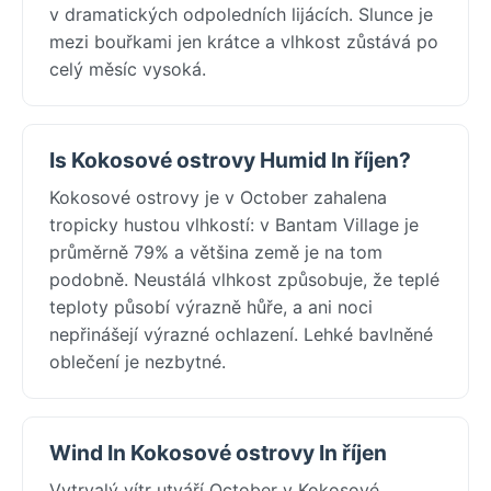
v dramatických odpoledních lijácích. Slunce je
mezi bouřkami jen krátce a vlhkost zůstává po
celý měsíc vysoká.
Is Kokosové ostrovy Humid In říjen?
Kokosové ostrovy je v October zahalena
tropicky hustou vlhkostí: v Bantam Village je
průměrně 79% a většina země je na tom
podobně. Neustálá vlhkost způsobuje, že teplé
teploty působí výrazně hůře, a ani noci
nepřinášejí výrazné ochlazení. Lehké bavlněné
oblečení je nezbytné.
Wind In Kokosové ostrovy In říjen
Vytrvalý vítr utváří October v Kokosové