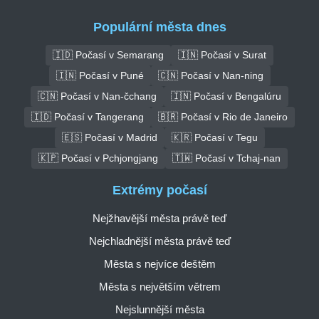
Populární města dnes
🇮🇩 Počasí v Semarang
🇮🇳 Počasí v Surat
🇮🇳 Počasí v Puné
🇨🇳 Počasí v Nan-ning
🇨🇳 Počasí v Nan-čchang
🇮🇳 Počasí v Bengalúru
🇮🇩 Počasí v Tangerang
🇧🇷 Počasí v Rio de Janeiro
🇪🇸 Počasí v Madrid
🇰🇷 Počasí v Tegu
🇰🇵 Počasí v Pchjongjang
🇹🇼 Počasí v Tchaj-nan
Extrémy počasí
Nejžhavější města právě teď
Nejchladnější města právě teď
Města s nejvíce deštěm
Města s největším větrem
Nejslunnější města