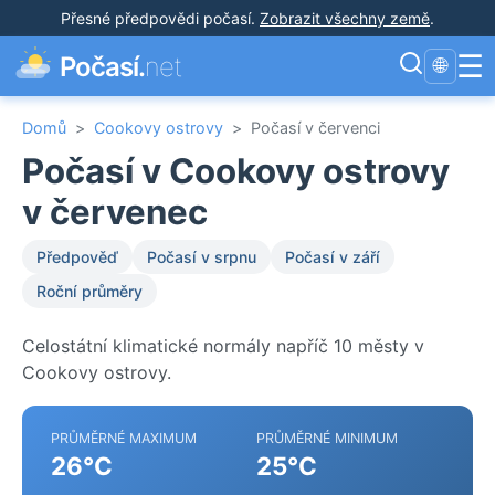
Přesné předpovědi počasí
.
Zobrazit všechny země
.
☰
Počasí.
net
🌐
Domů
>
Cookovy ostrovy
>
Počasí v červenci
Počasí v Cookovy ostrovy
v červenec
Předpověď
Počasí v srpnu
Počasí v září
Roční průměry
Celostátní klimatické normály napříč 10 městy v
Cookovy ostrovy.
PRŮMĚRNÉ MAXIMUM
PRŮMĚRNÉ MINIMUM
26°C
25°C