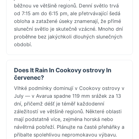
běžnou ve většině regionů. Denní světlo trvá
od 7:15 am do 6:15 pm, ale přetrvávající šedá
obloha a zatažené úseky znamenají, že přímé
sluneční světlo je skutečně vzácné. Mnoho dní
proběhne bez jakýchkoli dlouhých slunečných
období.
Does It Rain In Cookovy ostrovy In
červenec?
Vlhké podmínky dominují v Cookovy ostrovy v
July — v Avarua spadne 119 mm srážek za 13
dní, přičemž déšť je téměř každodenní
záležitostí ve většině regionů. Některé oblasti
mají podstatně více, zejména horská nebo
návětrná pobřeží. Plánujte na časté přeháňky a
přibalte spolehlivou nepromokavou výbavu.