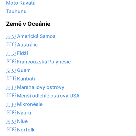
Moto Kavata
Tauhunu
Země v Oceánie
🇦🇸 Americká Samoa
🇦🇺 Austrálie
🇫🇯 Fidži
🇵🇫 Francouzská Polynésie
🇬🇺 Guam
🇰🇮 Karibati
🇲🇭 Marshallovy ostrovy
🇺🇲 Menší odlehlé ostrovy USA
🇫🇲 Mikronésie
🇳🇷 Nauru
🇳🇺 Niue
🇳🇫 Norfolk