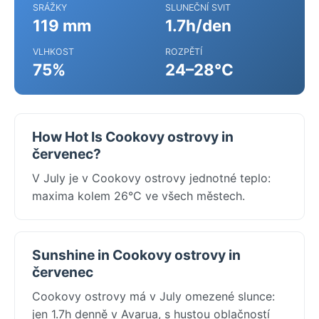
SRÁŽKY
SLUNEČNÍ SVIT
119 mm
1.7h/den
VLHKOST
ROZPĚTÍ
75%
24–28°C
How Hot Is Cookovy ostrovy in
červenec?
V July je v Cookovy ostrovy jednotné teplo:
maxima kolem 26°C ve všech městech.
Sunshine in Cookovy ostrovy in
červenec
Cookovy ostrovy má v July omezené slunce:
jen 1.7h denně v Avarua, s hustou oblačností