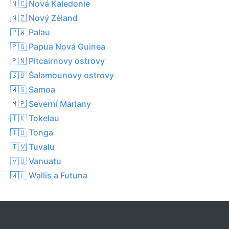
🇳🇨 Nová Kaledonie
🇳🇿 Nový Zéland
🇵🇼 Palau
🇵🇬 Papua Nová Guinea
🇵🇳 Pitcairnovy ostrovy
🇸🇧 Šalamounovy ostrovy
🇼🇸 Samoa
🇲🇵 Severní Mariany
🇹🇰 Tokelau
🇹🇴 Tonga
🇹🇻 Tuvalu
🇻🇺 Vanuatu
🇼🇫 Wallis a Futuna