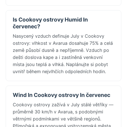
Is Cookovy ostrovy Humid In
červenec?
Nasycený vzduch definuje July v Cookovy
ostrovy: vlhkost v Avarua dosahuje 75% a celá
země působí dusně a nepříjemně. Vzduch po
dešti doslova kape a i zastíněná venkovní
místa jsou teplá a vlhká. Naplánujte si pobyt
uvnitř během nejvlhčích odpoledních hodin.
Wind In Cookovy ostrovy In červenec
Cookovy ostrovy zažívá v July stálé větříky —
průměrně 30 km/h v Avarua, s podobnými
větrnými podmínkami ve většině regionů.
Přímořská a exponovaná vnitrozemská města