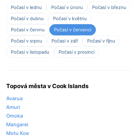
Počasí v lednu
Počasí v únoru
Počasí v březnu
Počasí v dubnu
Počasí v květnu
Počasí v červnu
Počasí v červenci
Počasí v srpnu
Počasí v září
Počasí v říjnu
Počasí v listopadu
Počasí v prosinci
Topová města v Cook Islands
Avarua
Amuri
Omoka
Mangarei
Motu Koe