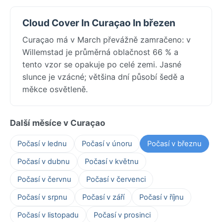
Cloud Cover In Curaçao In březen
Curaçao má v March převážně zamračeno: v
Willemstad je průměrná oblačnost 66 % a
tento vzor se opakuje po celé zemi. Jasné
slunce je vzácné; většina dní působí šedě a
měkce osvětleně.
Další měsíce v Curaçao
Počasí v lednu
Počasí v únoru
Počasí v březnu
Počasí v dubnu
Počasí v květnu
Počasí v červnu
Počasí v červenci
Počasí v srpnu
Počasí v září
Počasí v říjnu
Počasí v listopadu
Počasí v prosinci