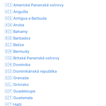
🇻🇮 Americké Panenské ostrovy
🇦🇮 Anguilla
🇦🇬 Antigua a Barbuda
🇦🇼 Aruba
🇧🇸 Bahamy
🇧🇧 Barbados
🇧🇿 Belize
🇧🇲 Bermudy
🇻🇬 Britské Panenské ostrovy
🇩🇲 Dominika
🇩🇴 Dominikánská republika
🇬🇩 Grenada
🇬🇱 Grónsko
🇬🇵 Guadeloupe
🇬🇹 Guatemala
🇭🇹 Haiti