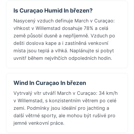
Is Curaçao Humid In březen?
Nasycený vzduch definuje March v Curaçao:
vlhkost v Willemstad dosahuje 78% a celá
země působí dusně a nepříjemně. Vzduch po
dešti doslova kape a i zastíněná venkovní
místa jsou teplá a vlhká. Naplánujte si pobyt
uvnitř během nejvlhčích odpoledních hodin.
Wind In Curaçao In březen
Vytrvalý vítr utváří March v Curaçao: 34 km/h
v Willemstad, s konzistentním větrem po celé
zemi. Podmínky jsou ideální pro jachting a
další větrné sporty, ale mohou být rušivé pro
jemné venkovní práce.