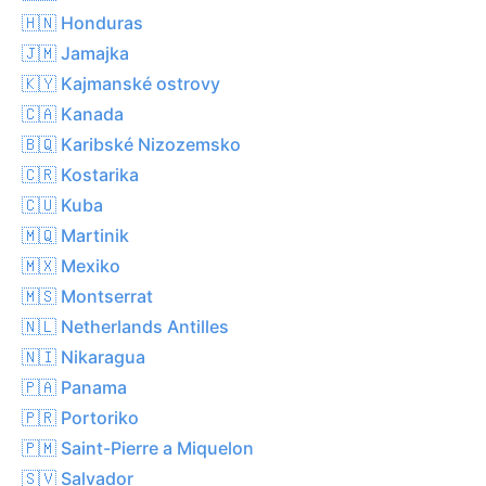
🇭🇳 Honduras
🇯🇲 Jamajka
🇰🇾 Kajmanské ostrovy
🇨🇦 Kanada
🇧🇶 Karibské Nizozemsko
🇨🇷 Kostarika
🇨🇺 Kuba
🇲🇶 Martinik
🇲🇽 Mexiko
🇲🇸 Montserrat
🇳🇱 Netherlands Antilles
🇳🇮 Nikaragua
🇵🇦 Panama
🇵🇷 Portoriko
🇵🇲 Saint-Pierre a Miquelon
🇸🇻 Salvador