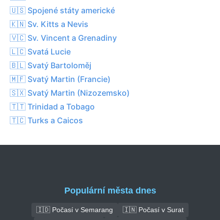
🇺🇸 Spojené státy americké
🇰🇳 Sv. Kitts a Nevis
🇻🇨 Sv. Vincent a Grenadiny
🇱🇨 Svatá Lucie
🇧🇱 Svatý Bartoloměj
🇲🇫 Svatý Martin (Francie)
🇸🇽 Svatý Martin (Nizozemsko)
🇹🇹 Trinidad a Tobago
🇹🇨 Turks a Caicos
Populární města dnes
🇮🇩 Počasí v Semarang
🇮🇳 Počasí v Surat