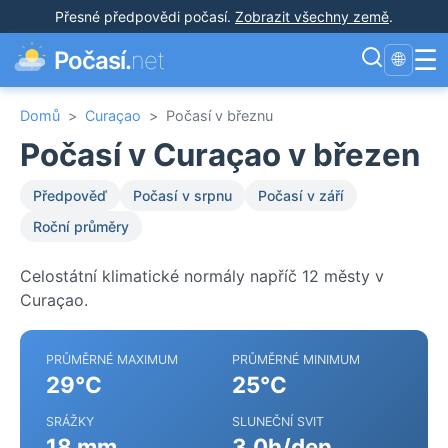
Přesné předpovědi počasí
.
Zobrazit všechny země
.
☰
Počasí.
net
🌐
Domů
>
Curaçao
>
Počasí v březnu
Počasí v Curaçao v březen
Předpověď
Počasí v srpnu
Počasí v září
Roční průměry
Celostátní klimatické normály napříč 12 městy v
Curaçao.
PRŮMĚRNÉ MAXIMUM
PRŮMĚRNÉ MINIMUM
29°C
25°C
SRÁŽKY
SLUNEČNÍ SVIT
18 mm
3.0h/den