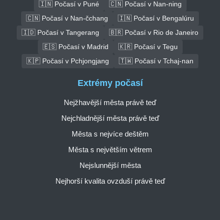
🇮🇳 Počasí v Puné
🇨🇳 Počasí v Nan-ning
🇨🇳 Počasí v Nan-čchang
🇮🇳 Počasí v Bengalúru
🇮🇩 Počasí v Tangerang
🇧🇷 Počasí v Rio de Janeiro
🇪🇸 Počasí v Madrid
🇰🇷 Počasí v Tegu
🇰🇵 Počasí v Pchjongjang
🇹🇼 Počasí v Tchaj-nan
Extrémy počasí
Nejžhavější města právě teď
Nejchladnější města právě teď
Města s nejvíce deštěm
Města s největším větrem
Nejslunnější města
Nejhorší kvalita ovzduší právě teď