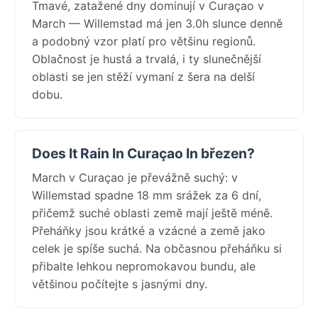
Tmavé, zatažené dny dominují v Curaçao v
March — Willemstad má jen 3.0h slunce denně
a podobný vzor platí pro většinu regionů.
Oblačnost je hustá a trvalá, i ty slunečnější
oblasti se jen stěží vymaní z šera na delší
dobu.
Does It Rain In Curaçao In březen?
March v Curaçao je převážně suchý: v
Willemstad spadne 18 mm srážek za 6 dní,
přičemž suché oblasti země mají ještě méně.
Přeháňky jsou krátké a vzácné a země jako
celek je spíše suchá. Na občasnou přeháňku si
přibalte lehkou nepromokavou bundu, ale
většinou počítejte s jasnými dny.