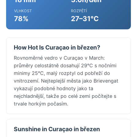
VLHKOST
ROZPĚTÍ
78%
27–31°C
How Hot Is Curaçao in březen?
Rovnoměrné vedro v Curaçao v March:
průměry celostátně dosahují 29°C s nočními
minimy 25°C, malý rozptyl od pobřeží do
vnitrozemí. Nejteplejší města jako Brievengat
vykazují podobné hodnoty jako ta
nejchladnější, takže po celé zemi počítejte s
trvale horkým počasím.
Sunshine in Curaçao in březen