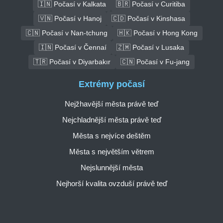
🇮🇳 Počasí v Kalkata
🇧🇷 Počasí v Curitiba
🇻🇳 Počasí v Hanoj
🇨🇩 Počasí v Kinshasa
🇨🇳 Počasí v Nan-tchung
🇭🇰 Počasí v Hong Kong
🇮🇳 Počasí v Čennaí
🇿🇲 Počasí v Lusaka
🇹🇷 Počasí v Diyarbakır
🇨🇳 Počasí v Fu-jang
Extrémy počasí
Nejžhavější města právě teď
Nejchladnější města právě teď
Města s nejvíce deštěm
Města s největším větrem
Nejslunnější města
Nejhorší kvalita ovzduší právě teď