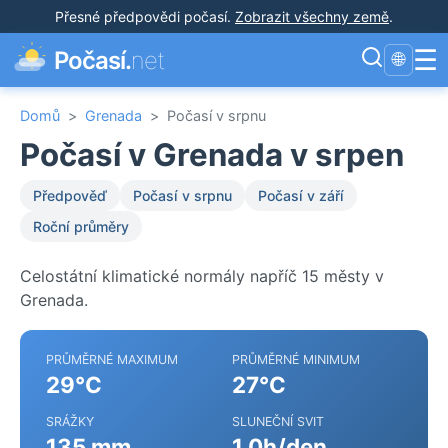
Přesné předpovědi počasí
.
Zobrazit všechny země
.
☰
Počasí.
net
🌐
Domů
>
Grenada
>
Počasí v srpnu
Počasí v Grenada v srpen
Předpověď
Počasí v srpnu
Počasí v září
Roční průměry
Celostátní klimatické normály napříč 15 městy v
Grenada.
PRŮMĚRNÉ MAXIMUM
PRŮMĚRNÉ MINIMUM
29°C
27°C
SRÁŽKY
SLUNEČNÍ SVIT
135 mm
1.0h/den