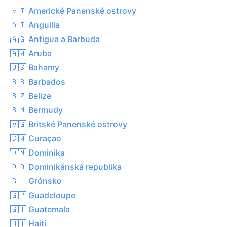
🇻🇮 Americké Panenské ostrovy
🇦🇮 Anguilla
🇦🇬 Antigua a Barbuda
🇦🇼 Aruba
🇧🇸 Bahamy
🇧🇧 Barbados
🇧🇿 Belize
🇧🇲 Bermudy
🇻🇬 Britské Panenské ostrovy
🇨🇼 Curaçao
🇩🇲 Dominika
🇩🇴 Dominikánská republika
🇬🇱 Grónsko
🇬🇵 Guadeloupe
🇬🇹 Guatemala
🇭🇹 Haiti