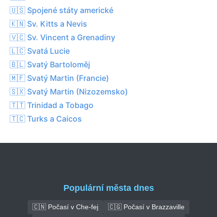
🇺🇸 Spojené státy americké
🇰🇳 Sv. Kitts a Nevis
🇻🇨 Sv. Vincent a Grenadiny
🇱🇨 Svatá Lucie
🇧🇱 Svatý Bartoloměj
🇲🇫 Svatý Martin (Francie)
🇸🇽 Svatý Martin (Nizozemsko)
🇹🇹 Trinidad a Tobago
🇹🇨 Turks a Caicos
Populární města dnes
🇨🇳 Počasí v Che-fej
🇨🇬 Počasí v Brazzaville