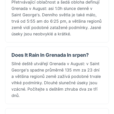
Přetrvávající oblačnost a šedá obloha definují
Grenada v August: asi 1.0h slunce denně v
Saint George's. Denního světla je také málo,
trvá od 5:55 am do 6:25 pm, a většina regionů
země vidí podobné zatažené podmínky. Jasné
úseky jsou neobvyklé a krátké.
Does It Rain In Grenada In srpen?
Silné deště utvářejí Grenada v August: v Saint
George's spadne průměrně 135 mm za 23 dní
a většina regionů země zažívá podobné trvale
vlhké podmínky. Dlouhé slunečné úseky jsou
vzácné. Počítejte s deštěm zhruba dva ze tří
dnů.