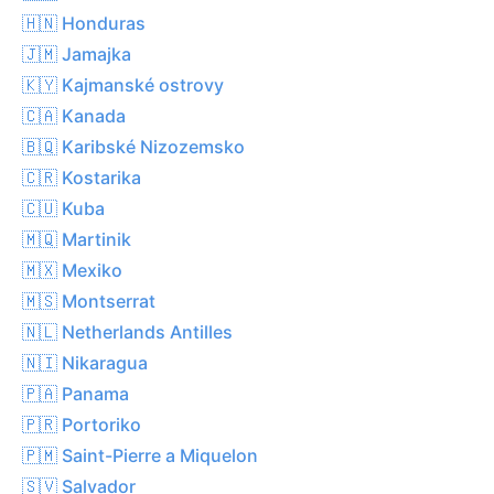
🇭🇳 Honduras
🇯🇲 Jamajka
🇰🇾 Kajmanské ostrovy
🇨🇦 Kanada
🇧🇶 Karibské Nizozemsko
🇨🇷 Kostarika
🇨🇺 Kuba
🇲🇶 Martinik
🇲🇽 Mexiko
🇲🇸 Montserrat
🇳🇱 Netherlands Antilles
🇳🇮 Nikaragua
🇵🇦 Panama
🇵🇷 Portoriko
🇵🇲 Saint-Pierre a Miquelon
🇸🇻 Salvador