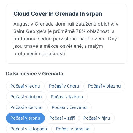
Cloud Cover In Grenada In srpen
August v Grenada dominují zatažené oblohy: v
Saint George's je průměrně 78% oblačnosti s
podobnou šedou perzistencí napříč zemí. Dny
jsou tmavé a měkce osvětlené, s malým
prolomením oblačnosti.
Další měsíce v Grenada
Počasí v lednu
Počasí v únoru
Počasí v březnu
Počasí v dubnu
Počasí v květnu
Počasí v červnu
Počasí v červenci
Počasí v srpnu
Počasí v září
Počasí v říjnu
Počasí v listopadu
Počasí v prosinci