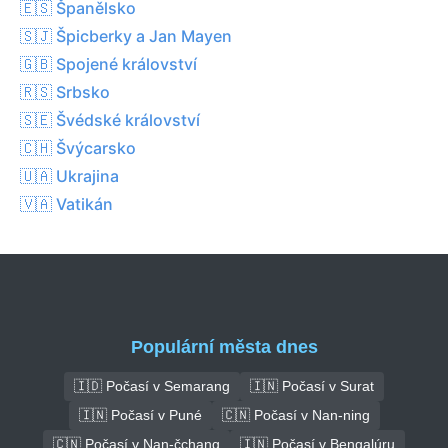
🇪🇸 Španělsko
🇸🇯 Špicberky a Jan Mayen
🇬🇧 Spojené království
🇷🇸 Srbsko
🇸🇪 Švédské království
🇨🇭 Švýcarsko
🇺🇦 Ukrajina
🇻🇦 Vatikán
Populární města dnes
🇮🇩 Počasí v Semarang
🇮🇳 Počasí v Surat
🇮🇳 Počasí v Puné
🇨🇳 Počasí v Nan-ning
🇨🇳 Počasí v Nan-čchang
🇮🇳 Počasí v Bengalúru