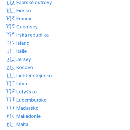
🇫🇴 Faerské ostrovy
🇫🇮 Finsko
🇫🇷 Francie
🇬🇬 Guernsey
🇮🇪 Irská republika
🇮🇸 Island
🇮🇹 Itálie
🇯🇪 Jersey
🇽🇰 Kosovo
🇱🇮 Lichtenštejnsko
🇱🇹 Litva
🇱🇻 Lotyšsko
🇱🇺 Lucembursko
🇭🇺 Maďarsko
🇲🇰 Makedonie
🇲🇹 Malta