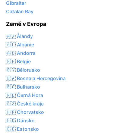
Gibraltar
Catalan Bay
Země v Evropa
🇦🇽 Ålandy
🇦🇱 Albánie
🇦🇩 Andorra
🇧🇪 Belgie
🇧🇾 Bělorusko
🇧🇦 Bosna a Hercegovina
🇧🇬 Bulharsko
🇲🇪 Černá Hora
🇨🇿 České kraje
🇭🇷 Chorvatsko
🇩🇰 Dánsko
🇪🇪 Estonsko