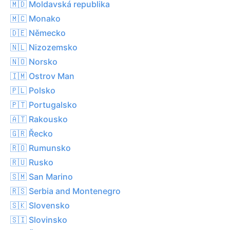
🇲🇩 Moldavská republika
🇲🇨 Monako
🇩🇪 Německo
🇳🇱 Nizozemsko
🇳🇴 Norsko
🇮🇲 Ostrov Man
🇵🇱 Polsko
🇵🇹 Portugalsko
🇦🇹 Rakousko
🇬🇷 Řecko
🇷🇴 Rumunsko
🇷🇺 Rusko
🇸🇲 San Marino
🇷🇸 Serbia and Montenegro
🇸🇰 Slovensko
🇸🇮 Slovinsko