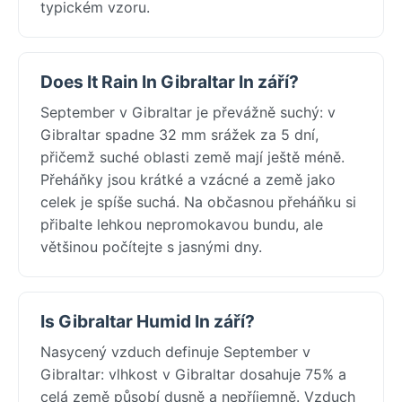
typickém vzoru.
Does It Rain In Gibraltar In září?
September v Gibraltar je převážně suchý: v
Gibraltar spadne 32 mm srážek za 5 dní,
přičemž suché oblasti země mají ještě méně.
Přeháňky jsou krátké a vzácné a země jako
celek je spíše suchá. Na občasnou přeháňku si
přibalte lehkou nepromokavou bundu, ale
většinou počítejte s jasnými dny.
Is Gibraltar Humid In září?
Nasycený vzduch definuje September v
Gibraltar: vlhkost v Gibraltar dosahuje 75% a
celá země působí dusně a nepříjemně. Vzduch