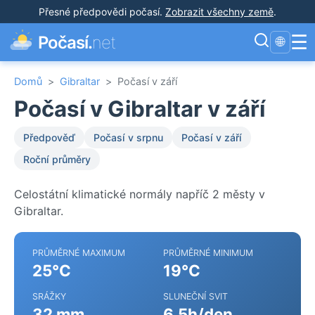
Přesné předpovědi počasí
.
Zobrazit všechny země
.
☰
Počasí.
net
🌐
Domů
>
Gibraltar
>
Počasí v září
Počasí v Gibraltar v září
Předpověď
Počasí v srpnu
Počasí v září
Roční průměry
Celostátní klimatické normály napříč 2 městy v
Gibraltar.
PRŮMĚRNÉ MAXIMUM
PRŮMĚRNÉ MINIMUM
25°C
19°C
SRÁŽKY
SLUNEČNÍ SVIT
32 mm
6.5h/den