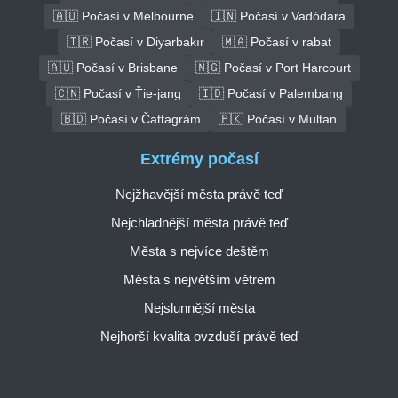
🇦🇺 Počasí v Melbourne
🇮🇳 Počasí v Vadódara
🇹🇷 Počasí v Diyarbakır
🇲🇦 Počasí v rabat
🇦🇺 Počasí v Brisbane
🇳🇬 Počasí v Port Harcourt
🇨🇳 Počasí v Ťie-jang
🇮🇩 Počasí v Palembang
🇧🇩 Počasí v Čattagrám
🇵🇰 Počasí v Multan
Extrémy počasí
Nejžhavější města právě teď
Nejchladnější města právě teď
Města s nejvíce deštěm
Města s největším větrem
Nejslunnější města
Nejhorší kvalita ovzduší právě teď