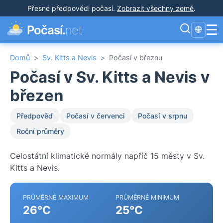
Přesné předpovědi počasí
.
Zobrazit všechny země
.
☰
Počasí.
net
🌐
Domů
>
Sv. Kitts a Nevis
>
Počasí v březnu
Počasí v Sv. Kitts a Nevis v
březen
Předpověď
Počasí v červenci
Počasí v srpnu
Roční průměry
Celostátní klimatické normály napříč 15 městy v Sv.
Kitts a Nevis.
PRŮMĚRNÉ MAXIMUM
PRŮMĚRNÉ MINIMUM
26°C
25°C