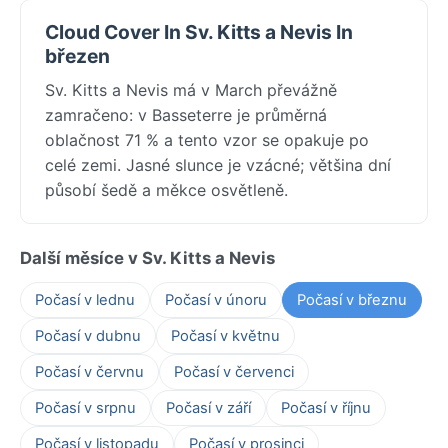
Cloud Cover In Sv. Kitts a Nevis In
březen
Sv. Kitts a Nevis má v March převážně
zamračeno: v Basseterre je průměrná
oblačnost 71 % a tento vzor se opakuje po
celé zemi. Jasné slunce je vzácné; většina dní
působí šedě a měkce osvětleně.
Další měsíce v Sv. Kitts a Nevis
Počasí v lednu
Počasí v únoru
Počasí v březnu
Počasí v dubnu
Počasí v květnu
Počasí v červnu
Počasí v červenci
Počasí v srpnu
Počasí v září
Počasí v říjnu
Počasí v listopadu
Počasí v prosinci