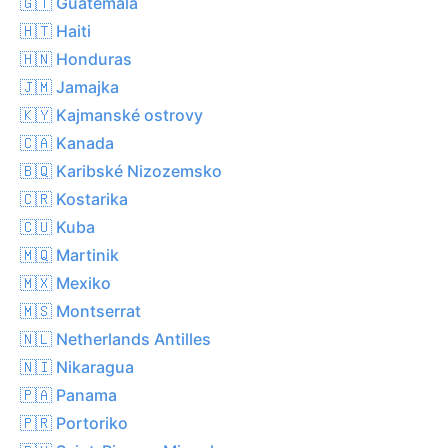
🇬🇹 Guatemala
🇭🇹 Haiti
🇭🇳 Honduras
🇯🇲 Jamajka
🇰🇾 Kajmanské ostrovy
🇨🇦 Kanada
🇧🇶 Karibské Nizozemsko
🇨🇷 Kostarika
🇨🇺 Kuba
🇲🇶 Martinik
🇲🇽 Mexiko
🇲🇸 Montserrat
🇳🇱 Netherlands Antilles
🇳🇮 Nikaragua
🇵🇦 Panama
🇵🇷 Portoriko