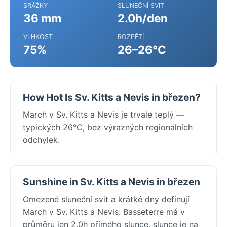
SRÁŽKY
SLUNEČNÍ SVIT
36 mm
2.0h/den
VLHKOST
ROZPĚTÍ
75%
26–26°C
How Hot Is Sv. Kitts a Nevis in březen?
March v Sv. Kitts a Nevis je trvale teplý —
typických 26°C, bez výrazných regionálních
odchylek.
Sunshine in Sv. Kitts a Nevis in březen
Omezené sluneční svit a krátké dny definují
March v Sv. Kitts a Nevis: Basseterre má v
průměru jen 2.0h přímého slunce, slunce je na