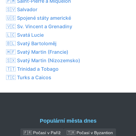
🇵🇲 Saint-Pierre a Miquelon
🇸🇻 Salvador
🇺🇸 Spojené státy americké
🇻🇨 Sv. Vincent a Grenadiny
🇱🇨 Svatá Lucie
🇧🇱 Svatý Bartoloměj
🇲🇫 Svatý Martin (Francie)
🇸🇽 Svatý Martin (Nizozemsko)
🇹🇹 Trinidad a Tobago
🇹🇨 Turks a Caicos
Populární města dnes
🇫🇷 Počasí v Paříž
🇹🇷 Počasí v Byzantion