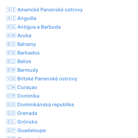
🇻🇮 Americké Panenské ostrovy
🇦🇮 Anguilla
🇦🇬 Antigua a Barbuda
🇦🇼 Aruba
🇧🇸 Bahamy
🇧🇧 Barbados
🇧🇿 Belize
🇧🇲 Bermudy
🇻🇬 Britské Panenské ostrovy
🇨🇼 Curaçao
🇩🇲 Dominika
🇩🇴 Dominikánská republika
🇬🇩 Grenada
🇬🇱 Grónsko
🇬🇵 Guadeloupe