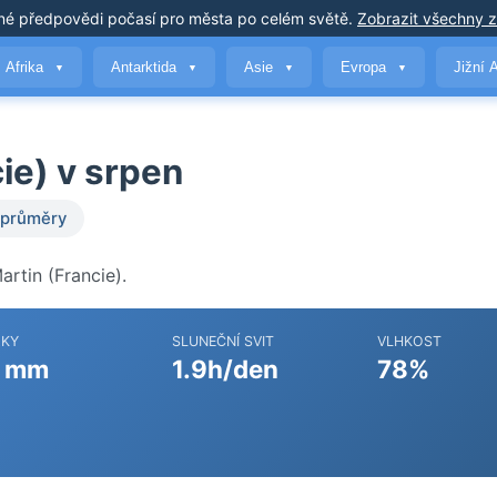
né předpovědi počasí
pro města po celém světě
.
Zobrazit všechny 
Afrika
Antarktida
Asie
Evropa
Jižní 
▼
▼
▼
▼
ie) v srpen
 průměry
rtin (Francie).
ŽKY
SLUNEČNÍ SVIT
VLHKOST
 mm
1.9h/den
78%