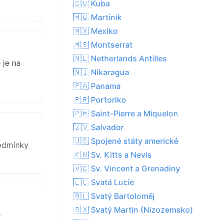
🇨🇺 Kuba
🇲🇶 Martinik
🇲🇽 Mexiko
🇲🇸 Montserrat
🇳🇱 Netherlands Antilles
 je na
🇳🇮 Nikaragua
🇵🇦 Panama
🇵🇷 Portoriko
🇵🇲 Saint-Pierre a Miquelon
🇸🇻 Salvador
🇺🇸 Spojené státy americké
Podmínky
🇰🇳 Sv. Kitts a Nevis
🇻🇨 Sv. Vincent a Grenadiny
🇱🇨 Svatá Lucie
🇧🇱 Svatý Bartoloměj
🇸🇽 Svatý Martin (Nizozemsko)
e