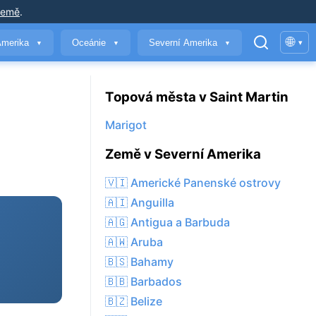
země
.
🌐
Amerika
Oceánie
Severní Amerika
▾
▼
▼
▼
Topová města v Saint Martin
Marigot
Země v Severní Amerika
🇻🇮 Americké Panenské ostrovy
🇦🇮 Anguilla
🇦🇬 Antigua a Barbuda
🇦🇼 Aruba
🇧🇸 Bahamy
🇧🇧 Barbados
🇧🇿 Belize