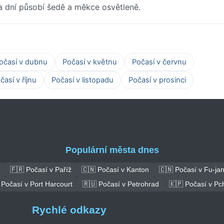
na dní působí šedě a měkce osvětleně.
očasí v dubnu
Počasí v květnu
Počasí v červnu
časí v říjnu
Počasí v listopadu
Počasí v prosinci
Populární města dnes
🇫🇷 Počasí v Paříž
🇨🇳 Počasí v Kanton
🇨🇳 Počasí v Fu-ja
 Počasí v Port Harcourt
🇷🇺 Počasí v Petrohrad
🇰🇵 Počasí v Pc
Rychlé odkazy