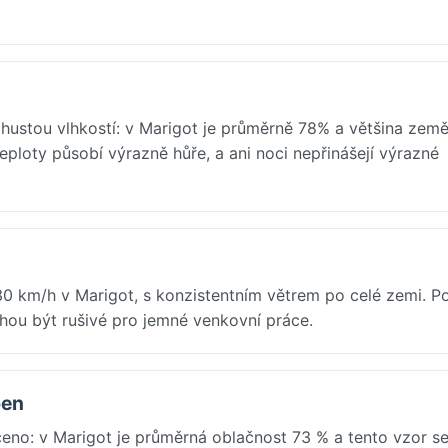
 hustou vlhkostí: v Marigot je průměrně 78% a většina země
ploty působí výrazně hůře, a ani noci nepřinášejí výrazné
: 30 km/h v Marigot, s konzistentním větrem po celé zemi. 
mohou být rušivé pro jemné venkovní práce.
pen
eno: v Marigot je průměrná oblačnost 73 % a tento vzor s