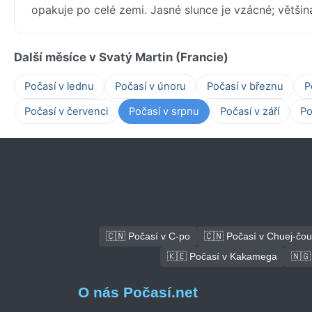
opakuje po celé zemi. Jasné slunce je vzácné; větši
Další měsíce v Svatý Martin (Francie)
Počasí v lednu
Počasí v únoru
Počasí v březnu
P
Počasí v červenci
Počasí v srpnu
Počasí v září
Po
🇨🇳 Počasí v C-po
🇨🇳 Počasí v Chuej-čou
🇰🇪 Počasí v Kakamega
🇳🇬
O nás Počasí.net