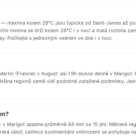
e — maxima kolem 28°C jsou typická od Saint-James až po
Noční minima se drží kolem 26°C i v noci a malá rozloha ze
y. Počítejte s jednotným vedrem ve dne i v noci.
Martin (Francie) v August: asi 1.9h slunce denně v Marigot.
 většina regionů země vidí podobné zatažené podmínky. Jas
pen?
e): v Marigot spadne průměrně 94 mm za 15 dní. Některé re
rská údolí, zatímco kontinentální vnitrozemí se pohybuje n