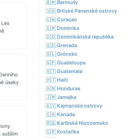
🇧🇲 Bermudy
🇻🇬 Britské Panenské ostrovy
🇨🇼 Curaçao
 Les
🇩🇲 Dominika
mě
🇩🇴 Dominikánská republika
🇬🇩 Grenada
🇬🇱 Grónsko
🇬🇵 Guadeloupe
🇬🇹 Guatemala
 Denního
🇭🇹 Haiti
né úseky
🇭🇳 Honduras
🇯🇲 Jamajka
🇰🇾 Kajmanské ostrovy
🇨🇦 Kanada
🇧🇶 Karibské Nizozemsko
giony
🇨🇷 Kostarika
a sušším