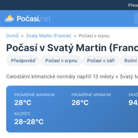
Přes
Počasí.
net
Domů
>
Svatý Martin (Francie)
>
Počasí v srpnu
Počasí v Svatý Martin (Franc
Předpověď
Počasí v srpnu
Počasí v září
Roční
Celostátní klimatické normály napříč 13 městy v Svatý Ma
PRŮMĚRNÉ MAXIMUM
PRŮMĚRNÉ MINIMUM
SRÁ
28°C
26°C
94
ROZPĚTÍ
28–28°C