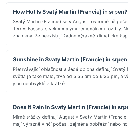
How Hot Is Svatý Martin (Francie) in srpen?
Svatý Martin (Francie) se v August rovnoměrně peč
Terres Basses, s velmi malými regionálními rozdíly. 
znamená, že neexistují žádné výrazné klimatické kaps
Sunshine in Svatý Martin (Francie) in srpen
Přetrvávající oblačnost a šedá obloha definují Svatý 
světla je také málo, trvá od 5:55 am do 6:35 pm, a
jsou neobvyklé a krátké.
Does It Rain In Svatý Martin (Francie) In sr
Mírné srážky definují August v Svatý Martin (Franci
mají výrazně vlhčí počasí, zejména pobřežní nebo ho