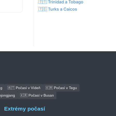
🇹🇹 Trinidad a Tobago
🇹🇨 Turks a Caicos
ng
🇦🇹 Počasí v Vídeň
🇰🇷 Počasí v Tegu
hjongjang
🇰🇷 Počasí v Busan
Extrémy počasí