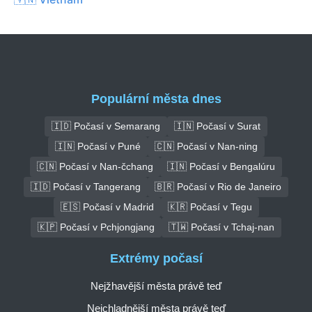
Populární města dnes
🇮🇩 Počasí v Semarang
🇮🇳 Počasí v Surat
🇮🇳 Počasí v Puné
🇨🇳 Počasí v Nan-ning
🇨🇳 Počasí v Nan-čchang
🇮🇳 Počasí v Bengalúru
🇮🇩 Počasí v Tangerang
🇧🇷 Počasí v Rio de Janeiro
🇪🇸 Počasí v Madrid
🇰🇷 Počasí v Tegu
🇰🇵 Počasí v Pchjongjang
🇹🇼 Počasí v Tchaj-nan
Extrémy počasí
Nejžhavější města právě teď
Nejchladnější města právě teď