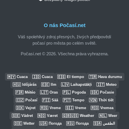
O nás Počasí.net
Váš spolehlivý zdroj přesných, živých předpovědí
počasí pro města po celém světě.
Počasí.net © 2026. Všechna práva vyhrazena.
🇲🇾
🇮🇩
🇪🇸
🇹🇷
Cuaca
Cuaca
El tiempo
Hava durumu
🇭🇺
🇪🇪
🇱🇻
🇮🇹
Időjárás
Ilm
Laikapstākļi
Meteo
🇫🇷
🇱🇹
🇵🇱
🇸🇰
Météo
Oras
Pogoda
Počasie
🇨🇿
🇫🇮
🇵🇹
🇻🇳
Počasí
Sää
Tempo
Thời tiết
🇩🇰
🇷🇸
🇸🇮
🇷🇴
Vejret
Vreme
Vreme
Vremea
🇸🇪
🇳🇴
🇬🇧🇺🇸
🇳🇱
Vädret
Været
Weather
Weer
🇩🇪
🇺🇦
🇷🇺
🇸🇦
Wetter
Погода
Погода
الطقس