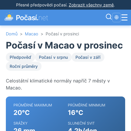
Přesné předpovědi počasí
.
Zobrazit všechny země
.
☰
Počasí.
net
🌐
Domů
>
Macao
>
Počasí v prosinci
Počasí v Macao v prosinec
Předpověď
Počasí v srpnu
Počasí v září
Roční průměry
Celostátní klimatické normály napříč 7 městy v
Macao.
PRŮMĚRNÉ MAXIMUM
PRŮMĚRNÉ MINIMUM
20°C
16°C
SRÁŽKY
SLUNEČNÍ SVIT
26 mm
4.2h/den