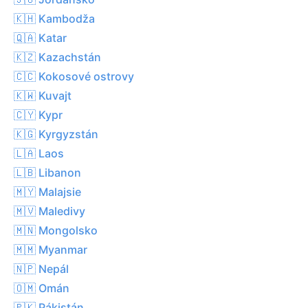
🇰🇭 Kambodža
🇶🇦 Katar
🇰🇿 Kazachstán
🇨🇨 Kokosové ostrovy
🇰🇼 Kuvajt
🇨🇾 Kypr
🇰🇬 Kyrgyzstán
🇱🇦 Laos
🇱🇧 Libanon
🇲🇾 Malajsie
🇲🇻 Maledivy
🇲🇳 Mongolsko
🇲🇲 Myanmar
🇳🇵 Nepál
🇴🇲 Omán
🇵🇰 Pákistán