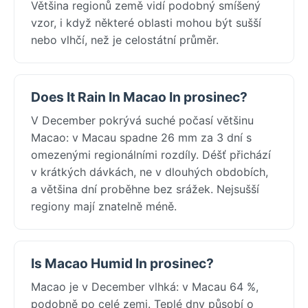
Většina regionů země vidí podobný smíšený
vzor, i když některé oblasti mohou být sušší
nebo vlhčí, než je celostátní průměr.
Does It Rain In Macao In prosinec?
V December pokrývá suché počasí většinu
Macao: v Macau spadne 26 mm za 3 dní s
omezenými regionálními rozdíly. Déšť přichází
v krátkých dávkách, ne v dlouhých obdobích,
a většina dní proběhne bez srážek. Nejsušší
regiony mají znatelně méně.
Is Macao Humid In prosinec?
Macao je v December vlhká: v Macau 64 %,
podobně po celé zemi. Teplé dny působí o