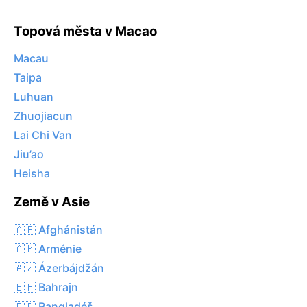
Topová města v Macao
Macau
Taipa
Luhuan
Zhuojiacun
Lai Chi Van
Jiu’ao
Heisha
Země v Asie
🇦🇫 Afghánistán
🇦🇲 Arménie
🇦🇿 Ázerbájdžán
🇧🇭 Bahrajn
🇧🇩 Bangladéš