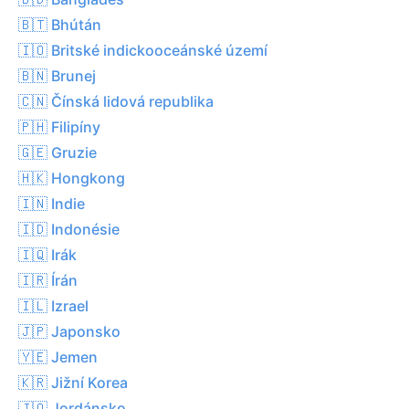
🇧🇹 Bhútán
🇮🇴 Britské indickooceánské území
🇧🇳 Brunej
🇨🇳 Čínská lidová republika
🇵🇭 Filipíny
🇬🇪 Gruzie
🇭🇰 Hongkong
🇮🇳 Indie
🇮🇩 Indonésie
🇮🇶 Irák
🇮🇷 Írán
🇮🇱 Izrael
🇯🇵 Japonsko
🇾🇪 Jemen
🇰🇷 Jižní Korea
🇯🇴 Jordánsko