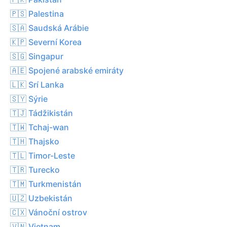
🇵🇸 Palestina
🇸🇦 Saudská Arábie
🇰🇵 Severní Korea
🇸🇬 Singapur
🇦🇪 Spojené arabské emiráty
🇱🇰 Srí Lanka
🇸🇾 Sýrie
🇹🇯 Tádžikistán
🇹🇼 Tchaj-wan
🇹🇭 Thajsko
🇹🇱 Timor-Leste
🇹🇷 Turecko
🇹🇲 Turkmenistán
🇺🇿 Uzbekistán
🇨🇽 Vánoční ostrov
🇻🇳 Vietnam