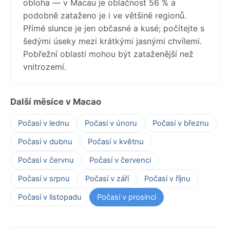
obloha — v Macau je oblačnost 56 % a
podobně zataženo je i ve většině regionů.
Přímé slunce je jen občasné a kusé; počítejte s
šedými úseky mezi krátkými jasnými chvílemi.
Pobřežní oblasti mohou být zataženější než
vnitrozemí.
Další měsíce v Macao
Počasí v lednu
Počasí v únoru
Počasí v březnu
Počasí v dubnu
Počasí v květnu
Počasí v červnu
Počasí v červenci
Počasí v srpnu
Počasí v září
Počasí v říjnu
Počasí v listopadu
Počasí v prosinci