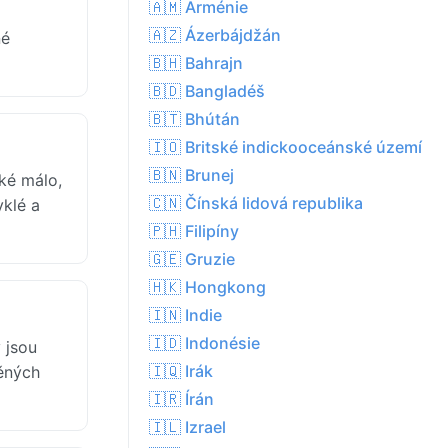
🇦🇲 Arménie
🇦🇿 Ázerbájdžán
né
🇧🇭 Bahrajn
🇧🇩 Bangladéš
🇧🇹 Bhútán
🇮🇴 Britské indickooceánské území
🇧🇳 Brunej
aké málo,
🇨🇳 Čínská lidová republika
klé a
🇵🇭 Filipíny
🇬🇪 Gruzie
🇭🇰 Hongkong
🇮🇳 Indie
🇮🇩 Indonésie
 jsou
🇮🇶 Irák
něných
🇮🇷 Írán
🇮🇱 Izrael