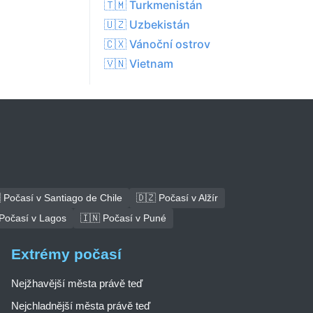
🇹🇲 Turkmenistán
🇺🇿 Uzbekistán
🇨🇽 Vánoční ostrov
🇻🇳 Vietnam
 Počasí v Santiago de Chile
🇩🇿 Počasí v Alžír
Počasí v Lagos
🇮🇳 Počasí v Puné
Extrémy počasí
Nejžhavější města právě teď
Nejchladnější města právě teď