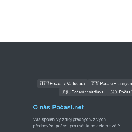
🇮🇳 Počasí v Vadódara
🇨🇳 Počasí v Lianyu
🇵🇱 Počasí v Varšava
🇨🇦 Počasí
O nás Počasí.net
Váš spolehlivý zdroj přesných, živých
předpovědí počasí pro města po celém světě.