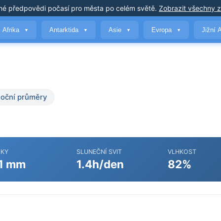
né předpovědi počasí
pro města po celém světě
.
Zobrazit všechny 
Afrika
Antarktida
Asie
Evropa
Jižní 
▼
▼
▼
▼
oční průměry
ŽKY
SLUNEČNÍ SVIT
VLHKOST
1 mm
1.4h/den
82%