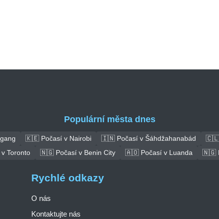
Populární města dnes
ngang
🇰🇪 Počasí v Nairobi
🇮🇳 Počasí v Šáhdžahanabád
🇨🇱
 v Toronto
🇳🇬 Počasí v Benin City
🇦🇴 Počasí v Luanda
🇳🇬 
Rychlé odkazy
O nás
Kontaktujte nás