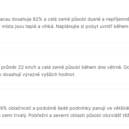
acau dosahuje 82% a celá země působí dusně a nepříjemně
místa jsou teplá a vlhká. Naplánujte si pobyt uvnitř během
 průměr 22 km/h a celá země působí během dne větrně. O
to dosahují výrazně vyšších hodnot.
6% oblačnosti a podobně šedé podmínky panují ve většině
é zemi trvalý. Pobřežní a severní oblasti působí obzvlášť tě