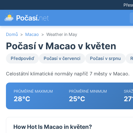
Přes
Počasí.
net
Domů
>
Macao
>
Weather in May
Počasí v Macao v květen
Předpověď
Počasí v červenci
Počasí v srpnu
R
Celostátní klimatické normály napříč 7 městy v Macao.
PRŮMĚRNÉ MAXIMUM
PRŮMĚRNÉ MINIMUM
SRÁ
28°C
25°C
27
How Hot Is Macao in květen?