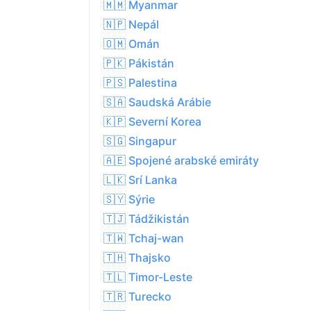
🇲🇲 Myanmar
🇳🇵 Nepál
🇴🇲 Omán
🇵🇰 Pákistán
🇵🇸 Palestina
🇸🇦 Saudská Arábie
🇰🇵 Severní Korea
🇸🇬 Singapur
🇦🇪 Spojené arabské emiráty
🇱🇰 Srí Lanka
🇸🇾 Sýrie
🇹🇯 Tádžikistán
🇹🇼 Tchaj-wan
🇹🇭 Thajsko
🇹🇱 Timor-Leste
🇹🇷 Turecko