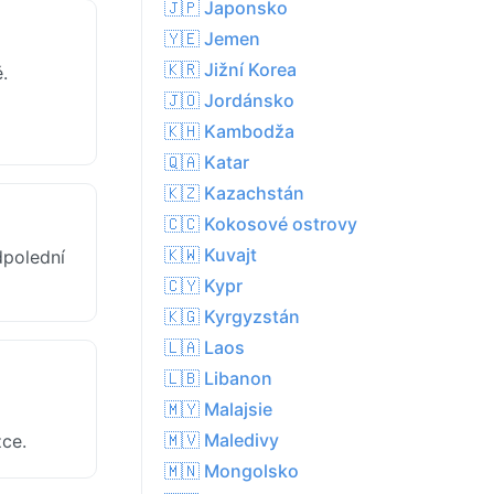
🇯🇵 Japonsko
🇾🇪 Jemen
🇰🇷 Jižní Korea
.
🇯🇴 Jordánsko
🇰🇭 Kambodža
🇶🇦 Katar
🇰🇿 Kazachstán
🇨🇨 Kokosové ostrovy
🇰🇼 Kuvajt
dpolední
🇨🇾 Kypr
🇰🇬 Kyrgyzstán
🇱🇦 Laos
🇱🇧 Libanon
🇲🇾 Malajsie
🇲🇻 Maledivy
žce.
🇲🇳 Mongolsko