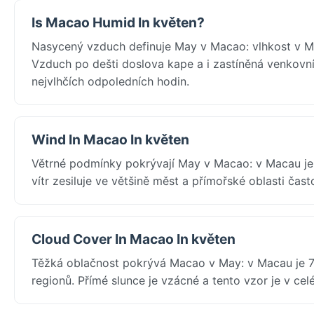
Is Macao Humid In květen?
Nasycený vzduch definuje May v Macao: vlhkost v M
Vzduch po dešti doslova kape a i zastíněná venkovní 
nejvlhčích odpoledních hodin.
Wind In Macao In květen
Větrné podmínky pokrývají May v Macao: v Macau je
vítr zesiluje ve většině měst a přímořské oblasti čas
Cloud Cover In Macao In květen
Těžká oblačnost pokrývá Macao v May: v Macau je 7
regionů. Přímé slunce je vzácné a tento vzor je v cel