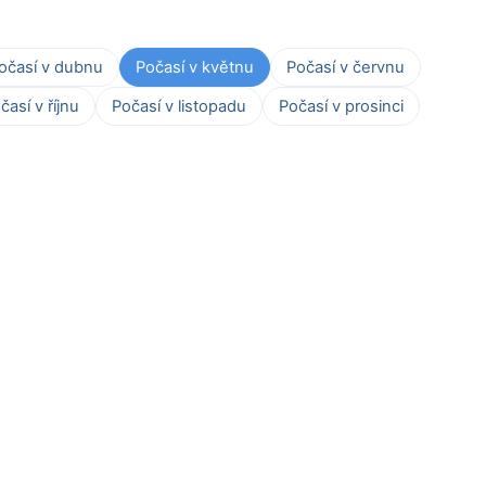
očasí v dubnu
Počasí v květnu
Počasí v červnu
časí v říjnu
Počasí v listopadu
Počasí v prosinci