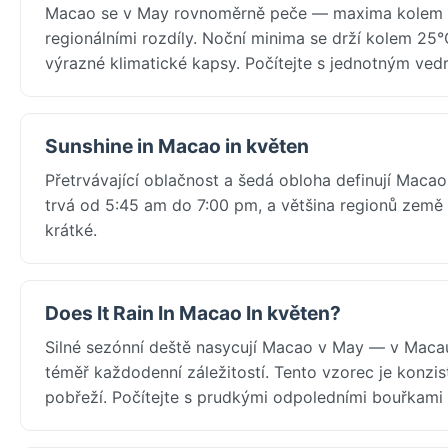
Macao se v May rovnoměrně peče — maxima kolem 28
regionálními rozdíly. Noční minima se drží kolem 25
výrazné klimatické kapsy. Počítejte s jednotným vedr
Sunshine in Macao in květen
Přetrvávající oblačnost a šedá obloha definují Macao
trvá od 5:45 am do 7:00 pm, a většina regionů země
krátké.
Does It Rain In Macao In květen?
Silné sezónní deště nasycují Macao v May — v Macau
téměř každodenní záležitostí. Tento vzorec je konzi
pobřeží. Počítejte s prudkými odpoledními bouřkam