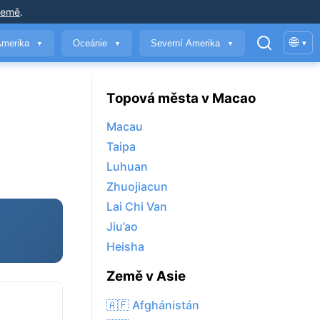
země
.
🌐
Amerika
Oceánie
Severní Amerika
▾
▼
▼
▼
Topová města v Macao
Macau
Taipa
Luhuan
Zhuojiacun
Lai Chi Van
Jiu’ao
Heisha
Země v Asie
🇦🇫 Afghánistán