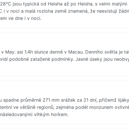
°C jsou typická od Heisha až po Heisha, s velmi malými
°C i v noci a malá rozloha země znamená, že neexistují žád
em ve dne i v noci.
 v May: asi 1.4h slunce denně v Macau. Denního světla je t
 vidí podobné zatažené podmínky. Jasné úseky jsou neobvy
 spadne průměrně 271 mm srážek za 21 dní, přičemž lijáky
stentní ve většině regionů, zejména podél monzunem ovliv
i následovanými vlhkým horkem.