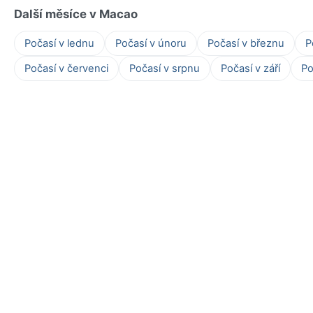
Další měsíce v Macao
Počasí v lednu
Počasí v únoru
Počasí v březnu
P
Počasí v červenci
Počasí v srpnu
Počasí v září
Po