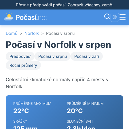
Přesné předpovědi počasí
.
Zobrazit všechny země
.
☰
Počasí.
net
🌐
Domů
>
Norfolk
>
Počasí v srpnu
Počasí v Norfolk v srpen
Předpověď
Počasí v srpnu
Počasí v září
Roční průměry
Celostátní klimatické normály napříč 4 městy v
Norfolk.
PRŮMĚRNÉ MAXIMUM
PRŮMĚRNÉ MINIMUM
22°C
20°C
SRÁŽKY
SLUNEČNÍ SVIT
125 mm
2.3h/den