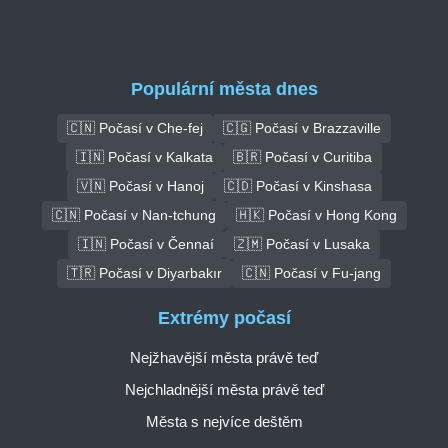
Populární města dnes
🇨🇳 Počasí v Che-fej
🇨🇬 Počasí v Brazzaville
🇮🇳 Počasí v Kalkata
🇧🇷 Počasí v Curitiba
🇻🇳 Počasí v Hanoj
🇨🇩 Počasí v Kinshasa
🇨🇳 Počasí v Nan-tchung
🇭🇰 Počasí v Hong Kong
🇮🇳 Počasí v Čennaí
🇿🇲 Počasí v Lusaka
🇹🇷 Počasí v Diyarbakır
🇨🇳 Počasí v Fu-jang
Extrémy počasí
Nejžhavější města právě teď
Nejchladnější města právě teď
Města s nejvíce deštěm