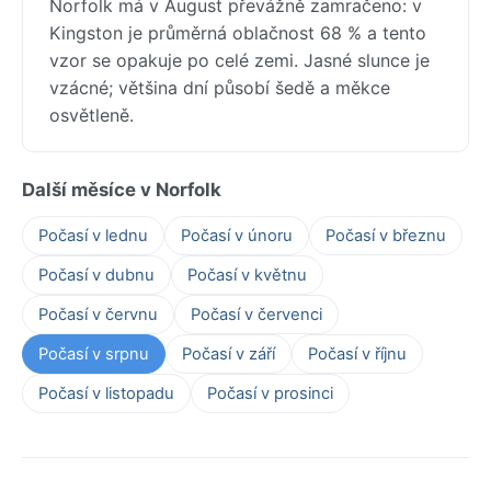
Norfolk má v August převážně zamračeno: v
Kingston je průměrná oblačnost 68 % a tento
vzor se opakuje po celé zemi. Jasné slunce je
vzácné; většina dní působí šedě a měkce
osvětleně.
Další měsíce v Norfolk
Počasí v lednu
Počasí v únoru
Počasí v březnu
Počasí v dubnu
Počasí v květnu
Počasí v červnu
Počasí v červenci
Počasí v srpnu
Počasí v září
Počasí v říjnu
Počasí v listopadu
Počasí v prosinci