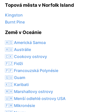
Topová města v Norfolk Island
Kingston
Burnt Pine
Země v Oceánie
🇦🇸 Americká Samoa
🇦🇺 Austrálie
🇨🇰 Cookovy ostrovy
🇫🇯 Fidži
🇵🇫 Francouzská Polynésie
🇬🇺 Guam
🇰🇮 Karibati
🇲🇭 Marshallovy ostrovy
🇺🇲 Menší odlehlé ostrovy USA
🇫🇲 Mikronésie