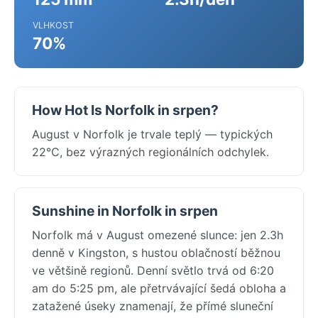
VLHKOST
70%
How Hot Is Norfolk in srpen?
August v Norfolk je trvale teplý — typických
22°C, bez výrazných regionálních odchylek.
Sunshine in Norfolk in srpen
Norfolk má v August omezené slunce: jen 2.3h
denně v Kingston, s hustou oblačností běžnou
ve většině regionů. Denní světlo trvá od 6:20
am do 5:25 pm, ale přetrvávající šedá obloha a
zatažené úseky znamenají, že přímé sluneční