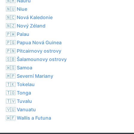
🇳🇷 Nauru
🇳🇺 Niue
🇳🇨 Nová Kaledonie
🇳🇿 Nový Zéland
🇵🇼 Palau
🇵🇬 Papua Nová Guinea
🇵🇳 Pitcairnovy ostrovy
🇸🇧 Šalamounovy ostrovy
🇼🇸 Samoa
🇲🇵 Severní Mariany
🇹🇰 Tokelau
🇹🇴 Tonga
🇹🇻 Tuvalu
🇻🇺 Vanuatu
🇼🇫 Wallis a Futuna