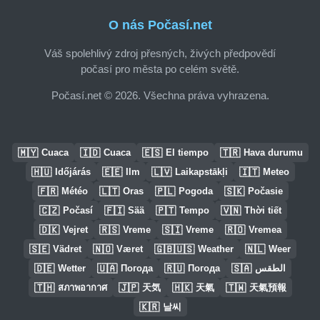
O nás Počasí.net
Váš spolehlivý zdroj přesných, živých předpovědí
počasí pro města po celém světě.
Počasí.net © 2026. Všechna práva vyhrazena.
🇲🇾
🇮🇩
🇪🇸
🇹🇷
Cuaca
Cuaca
El tiempo
Hava durumu
🇭🇺
🇪🇪
🇱🇻
🇮🇹
Időjárás
Ilm
Laikapstākļi
Meteo
🇫🇷
🇱🇹
🇵🇱
🇸🇰
Météo
Oras
Pogoda
Počasie
🇨🇿
🇫🇮
🇵🇹
🇻🇳
Počasí
Sää
Tempo
Thời tiết
🇩🇰
🇷🇸
🇸🇮
🇷🇴
Vejret
Vreme
Vreme
Vremea
🇸🇪
🇳🇴
🇬🇧🇺🇸
🇳🇱
Vädret
Været
Weather
Weer
🇩🇪
🇺🇦
🇷🇺
🇸🇦
Wetter
Погода
Погода
الطقس
🇹🇭
🇯🇵
🇭🇰
🇹🇼
สภาพอากาศ
天気
天氣
天氣預報
🇰🇷
날씨