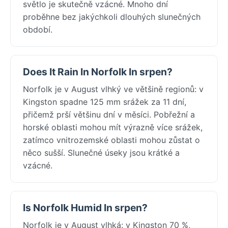
světlo je skutečně vzácné. Mnoho dní
proběhne bez jakýchkoli dlouhých slunečných
období.
Does It Rain In Norfolk In srpen?
Norfolk je v August vlhký ve většině regionů: v
Kingston spadne 125 mm srážek za 11 dní,
přičemž prší většinu dní v měsíci. Pobřežní a
horské oblasti mohou mít výrazně více srážek,
zatímco vnitrozemské oblasti mohou zůstat o
něco sušší. Slunečné úseky jsou krátké a
vzácné.
Is Norfolk Humid In srpen?
Norfolk je v August vlhká: v Kingston 70 %,