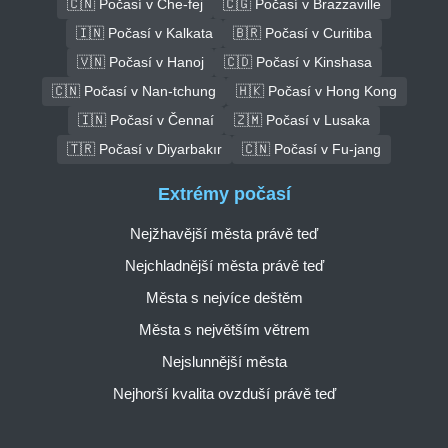
🇨🇳 Počasí v Che-fej
🇨🇬 Počasí v Brazzaville
🇮🇳 Počasí v Kalkata
🇧🇷 Počasí v Curitiba
🇻🇳 Počasí v Hanoj
🇨🇩 Počasí v Kinshasa
🇨🇳 Počasí v Nan-tchung
🇭🇰 Počasí v Hong Kong
🇮🇳 Počasí v Čennaí
🇿🇲 Počasí v Lusaka
🇹🇷 Počasí v Diyarbakır
🇨🇳 Počasí v Fu-jang
Extrémy počasí
Nejžhavější města právě teď
Nejchladnější města právě teď
Města s nejvíce deštěm
Města s největším větrem
Nejslunnější města
Nejhorší kvalita ovzduší právě teď