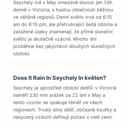
Seychely má v May omezené slunce: jen 1.0h
denně v Victoria, s hustou oblačností běžnou
ve většině regionů. Denní světlo trvá od 6:15
am do 6:10 pm, ale přetrvávající šedá obloha a
zatažené úseky znamenají, že přímé sluneční
světlo je skutečně vzácné. Mnoho dní
proběhne bez jakýchkoli dlouhých slunečných
období.
Does It Rain In Seychely In květen?
Seychely je uprostřed období dešťů: v Victoria
naměří 230 mm srážek za 22 dní v May a
tento vzorec se opakuje téměř ve všech
regionech. Trvalý silný déšť, občasné bouřky a
nasycený vzduch definují počasí v celé zemi.