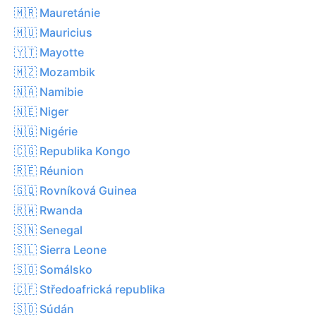
🇲🇷 Mauretánie
🇲🇺 Mauricius
🇾🇹 Mayotte
🇲🇿 Mozambik
🇳🇦 Namibie
🇳🇪 Niger
🇳🇬 Nigérie
🇨🇬 Republika Kongo
🇷🇪 Réunion
🇬🇶 Rovníková Guinea
🇷🇼 Rwanda
🇸🇳 Senegal
🇸🇱 Sierra Leone
🇸🇴 Somálsko
🇨🇫 Středoafrická republika
🇸🇩 Súdán