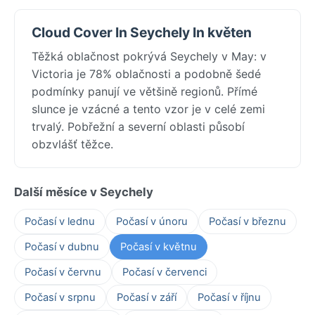
Cloud Cover In Seychely In květen
Těžká oblačnost pokrývá Seychely v May: v
Victoria je 78% oblačnosti a podobně šedé
podmínky panují ve většině regionů. Přímé
slunce je vzácné a tento vzor je v celé zemi
trvalý. Pobřežní a severní oblasti působí
obzvlášť těžce.
Další měsíce v Seychely
Počasí v lednu
Počasí v únoru
Počasí v březnu
Počasí v dubnu
Počasí v květnu
Počasí v červnu
Počasí v červenci
Počasí v srpnu
Počasí v září
Počasí v říjnu