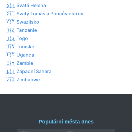
🇸🇭 Svatá Helena
🇸🇹 Svatý Tomáš a Princův ostrov
🇸🇿 Swazijsko
🇹🇿 Tanzánie
🇹🇬 Togo
🇹🇳 Tunisko
🇺🇬 Uganda
🇿🇲 Zambie
🇪🇭 Západní Sahara
🇿🇼 Zimbabwe
Populární města dnes