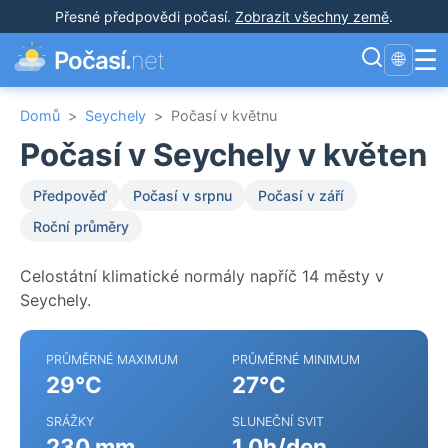
Přesné předpovědi počasí
.
Zobrazit všechny země
.
☰
Počasí.
net
🌐
Domů
>
Seychely
>
Počasí v květnu
Počasí v Seychely v květen
Předpověď
Počasí v srpnu
Počasí v září
Roční průměry
Celostátní klimatické normály napříč 14 městy v
Seychely.
PRŮMĚRNÉ MAXIMUM
PRŮMĚRNÉ MINIMUM
29°C
27°C
SRÁŽKY
SLUNEČNÍ SVIT
230 mm
1.0h/den