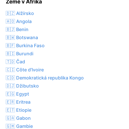
Země v Afrika
🇩🇿 Alžírsko
🇦🇴 Angola
🇧🇯 Benin
🇧🇼 Botswana
🇧🇫 Burkina Faso
🇧🇮 Burundi
🇹🇩 Čad
🇨🇮 Côte d’Ivoire
🇨🇩 Demokratická republika Kongo
🇩🇯 Džibutsko
🇪🇬 Egypt
🇪🇷 Eritrea
🇪🇹 Etiopie
🇬🇦 Gabon
🇬🇲 Gambie