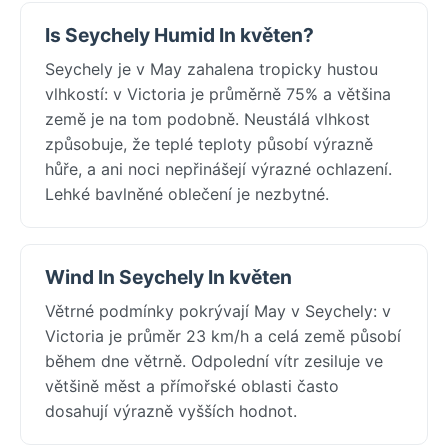
Is Seychely Humid In květen?
Seychely je v May zahalena tropicky hustou
vlhkostí: v Victoria je průměrně 75% a většina
země je na tom podobně. Neustálá vlhkost
způsobuje, že teplé teploty působí výrazně
hůře, a ani noci nepřinášejí výrazné ochlazení.
Lehké bavlněné oblečení je nezbytné.
Wind In Seychely In květen
Větrné podmínky pokrývají May v Seychely: v
Victoria je průměr 23 km/h a celá země působí
během dne větrně. Odpolední vítr zesiluje ve
většině měst a přímořské oblasti často
dosahují výrazně vyšších hodnot.