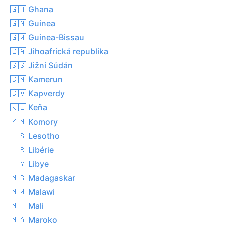
🇬🇭 Ghana
🇬🇳 Guinea
🇬🇼 Guinea-Bissau
🇿🇦 Jihoafrická republika
🇸🇸 Jižní Súdán
🇨🇲 Kamerun
🇨🇻 Kapverdy
🇰🇪 Keňa
🇰🇲 Komory
🇱🇸 Lesotho
🇱🇷 Libérie
🇱🇾 Libye
🇲🇬 Madagaskar
🇲🇼 Malawi
🇲🇱 Mali
🇲🇦 Maroko