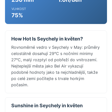
VLHKOST
75%
How Hot Is Seychely in květen?
Rovnoměrné vedro v Seychely v May: průměry
celostátně dosahují 29°C s nočními minimy
27°C, malý rozptyl od pobřeží do vnitrozemí.
Nejteplejší města jako Bel Air vykazují
podobné hodnoty jako ta nejchladnější, takže
po celé zemi počítejte s trvale horkým
počasím.
Sunshine in Seychely in květen