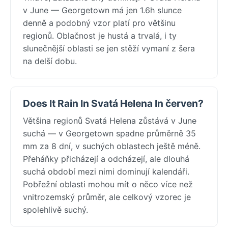
v June — Georgetown má jen 1.6h slunce
denně a podobný vzor platí pro většinu
regionů. Oblačnost je hustá a trvalá, i ty
slunečnější oblasti se jen stěží vymaní z šera
na delší dobu.
Does It Rain In Svatá Helena In červen?
Většina regionů Svatá Helena zůstává v June
suchá — v Georgetown spadne průměrně 35
mm za 8 dní, v suchých oblastech ještě méně.
Přeháňky přicházejí a odcházejí, ale dlouhá
suchá období mezi nimi dominují kalendáři.
Pobřežní oblasti mohou mít o něco více než
vnitrozemský průměr, ale celkový vzorec je
spolehlivě suchý.