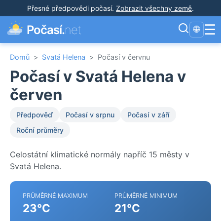
Přesné předpovědi počasí
.
Zobrazit všechny země
.
☰
Počasí.
net
🌐
Domů
>
Svatá Helena
>
Počasí v červnu
Počasí v Svatá Helena v
červen
Předpověď
Počasí v srpnu
Počasí v září
Roční průměry
Celostátní klimatické normály napříč 15 městy v
Svatá Helena.
PRŮMĚRNÉ MAXIMUM
PRŮMĚRNÉ MINIMUM
23°C
21°C