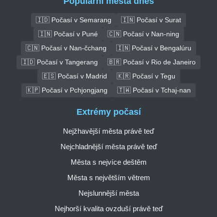
Populární města dnes
🇮🇩 Počasí v Semarang
🇮🇳 Počasí v Surat
🇮🇳 Počasí v Puné
🇨🇳 Počasí v Nan-ning
🇨🇳 Počasí v Nan-čchang
🇮🇳 Počasí v Bengalúru
🇮🇩 Počasí v Tangerang
🇧🇷 Počasí v Rio de Janeiro
🇪🇸 Počasí v Madrid
🇰🇷 Počasí v Tegu
🇰🇵 Počasí v Pchjongjang
🇹🇼 Počasí v Tchaj-nan
Extrémy počasí
Nejžhavější města právě teď
Nejchladnější města právě teď
Města s nejvíce deštěm
Města s největším větrem
Nejslunnější města
Nejhorší kvalita ovzduší právě teď