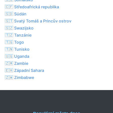
🇨🇫 Středoafrická republika
🇸🇩 Súdán
🇸🇹 Svatý Tomáš a Princův ostrov
🇸🇿 Swazijsko
🇹🇿 Tanzánie
🇹🇬 Togo
🇹🇳 Tunisko
🇺🇬 Uganda
🇿🇲 Zambie
🇪🇭 Západní Sahara
🇿🇼 Zimbabwe