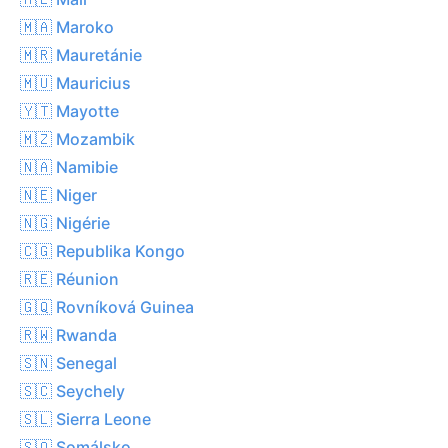
🇲🇦 Maroko
🇲🇷 Mauretánie
🇲🇺 Mauricius
🇾🇹 Mayotte
🇲🇿 Mozambik
🇳🇦 Namibie
🇳🇪 Niger
🇳🇬 Nigérie
🇨🇬 Republika Kongo
🇷🇪 Réunion
🇬🇶 Rovníková Guinea
🇷🇼 Rwanda
🇸🇳 Senegal
🇸🇨 Seychely
🇸🇱 Sierra Leone
🇸🇴 Somálsko