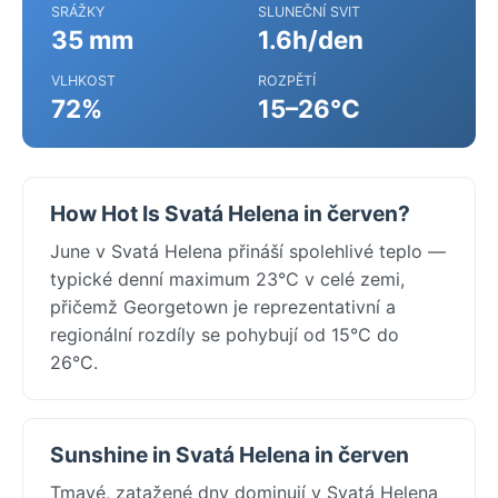
SRÁŽKY
SLUNEČNÍ SVIT
35 mm
1.6h/den
VLHKOST
ROZPĚTÍ
72%
15–26°C
How Hot Is Svatá Helena in červen?
June v Svatá Helena přináší spolehlivé teplo —
typické denní maximum 23°C v celé zemi,
přičemž Georgetown je reprezentativní a
regionální rozdíly se pohybují od 15°C do
26°C.
Sunshine in Svatá Helena in červen
Tmavé, zatažené dny dominují v Svatá Helena