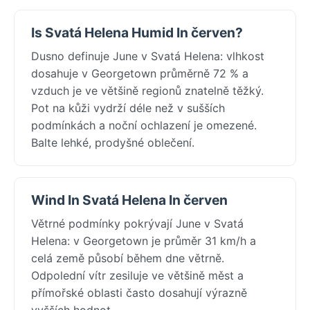
Is Svatá Helena Humid In červen?
Dusno definuje June v Svatá Helena: vlhkost
dosahuje v Georgetown průměrně 72 % a
vzduch je ve většině regionů znatelně těžký.
Pot na kůži vydrží déle než v sušších
podmínkách a noční ochlazení je omezené.
Balte lehké, prodyšné oblečení.
Wind In Svatá Helena In červen
Větrné podmínky pokrývají June v Svatá
Helena: v Georgetown je průměr 31 km/h a
celá země působí během dne větrně.
Odpolední vítr zesiluje ve většině měst a
přímořské oblasti často dosahují výrazně
vyšších hodnot.