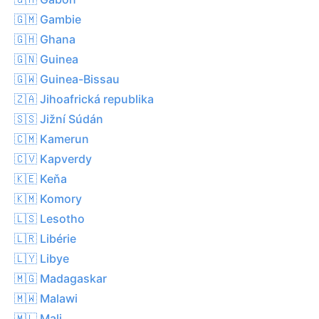
🇬🇲 Gambie
🇬🇭 Ghana
🇬🇳 Guinea
🇬🇼 Guinea-Bissau
🇿🇦 Jihoafrická republika
🇸🇸 Jižní Súdán
🇨🇲 Kamerun
🇨🇻 Kapverdy
🇰🇪 Keňa
🇰🇲 Komory
🇱🇸 Lesotho
🇱🇷 Libérie
🇱🇾 Libye
🇲🇬 Madagaskar
🇲🇼 Malawi
🇲🇱 Mali