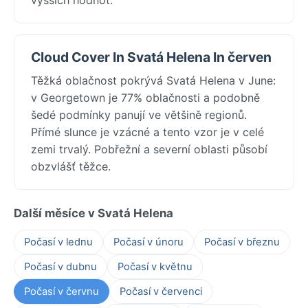
Cloud Cover In Svatá Helena In červen
Těžká oblačnost pokrývá Svatá Helena v June:
v Georgetown je 77% oblačnosti a podobně
šedé podmínky panují ve většině regionů.
Přímé slunce je vzácné a tento vzor je v celé
zemi trvalý. Pobřežní a severní oblasti působí
obzvlášť těžce.
Další měsíce v Svatá Helena
Počasí v lednu
Počasí v únoru
Počasí v březnu
Počasí v dubnu
Počasí v květnu
Počasí v červnu
Počasí v červenci