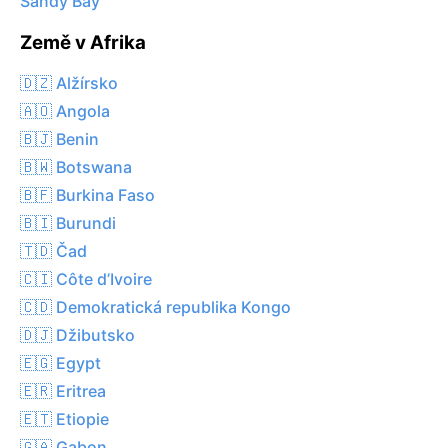
Sandy Bay
Země v Afrika
🇩🇿 Alžírsko
🇦🇴 Angola
🇧🇯 Benin
🇧🇼 Botswana
🇧🇫 Burkina Faso
🇧🇮 Burundi
🇹🇩 Čad
🇨🇮 Côte d’Ivoire
🇨🇩 Demokratická republika Kongo
🇩🇯 Džibutsko
🇪🇬 Egypt
🇪🇷 Eritrea
🇪🇹 Etiopie
🇬🇦 Gabon