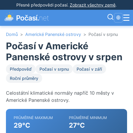
Přesné předpovědi počasí
.
Zobrazit všechny země
.
☰
Počasí.
net
🌐
Domů
>
Americké Panenské ostrovy
>
Počasí v srpnu
Počasí v Americké
Panenské ostrovy v srpen
Předpověď
Počasí v srpnu
Počasí v září
Roční průměry
Celostátní klimatické normály napříč 10 městy v
Americké Panenské ostrovy.
PRŮMĚRNÉ MAXIMUM
PRŮMĚRNÉ MINIMUM
29°C
27°C