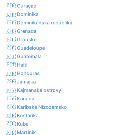
🇨🇼 Curaçao
🇩🇲 Dominika
🇩🇴 Dominikánská republika
🇬🇩 Grenada
🇬🇱 Grónsko
🇬🇵 Guadeloupe
🇬🇹 Guatemala
🇭🇹 Haiti
🇭🇳 Honduras
🇯🇲 Jamajka
🇰🇾 Kajmanské ostrovy
🇨🇦 Kanada
🇧🇶 Karibské Nizozemsko
🇨🇷 Kostarika
🇨🇺 Kuba
🇲🇶 Martinik