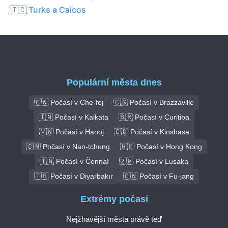
🇹🇨 Turks a Caicos
Populární města dnes
🇨🇳 Počasí v Che-fej
🇨🇬 Počasí v Brazzaville
🇮🇳 Počasí v Kalkata
🇧🇷 Počasí v Curitiba
🇻🇳 Počasí v Hanoj
🇨🇩 Počasí v Kinshasa
🇨🇳 Počasí v Nan-tchung
🇭🇰 Počasí v Hong Kong
🇮🇳 Počasí v Čennaí
🇿🇲 Počasí v Lusaka
🇹🇷 Počasí v Diyarbakır
🇨🇳 Počasí v Fu-jang
Extrémy počasí
Nejžhavější města právě teď