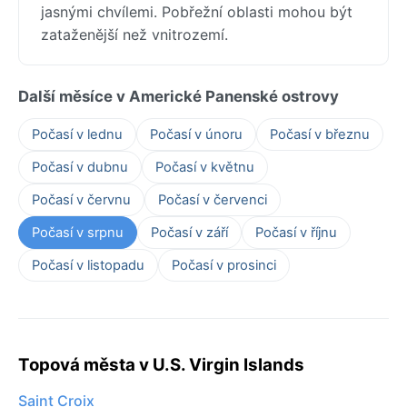
jasnými chvílemi. Pobřežní oblasti mohou být
zataženější než vnitrozemí.
Další měsíce v Americké Panenské ostrovy
Počasí v lednu
Počasí v únoru
Počasí v březnu
Počasí v dubnu
Počasí v květnu
Počasí v červnu
Počasí v červenci
Počasí v srpnu
Počasí v září
Počasí v říjnu
Počasí v listopadu
Počasí v prosinci
Topová města v U.S. Virgin Islands
Saint Croix