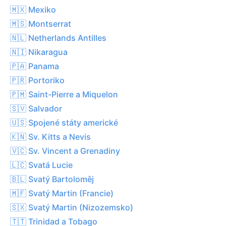
🇲🇽 Mexiko
🇲🇸 Montserrat
🇳🇱 Netherlands Antilles
🇳🇮 Nikaragua
🇵🇦 Panama
🇵🇷 Portoriko
🇵🇲 Saint-Pierre a Miquelon
🇸🇻 Salvador
🇺🇸 Spojené státy americké
🇰🇳 Sv. Kitts a Nevis
🇻🇨 Sv. Vincent a Grenadiny
🇱🇨 Svatá Lucie
🇧🇱 Svatý Bartoloměj
🇲🇫 Svatý Martin (Francie)
🇸🇽 Svatý Martin (Nizozemsko)
🇹🇹 Trinidad a Tobago