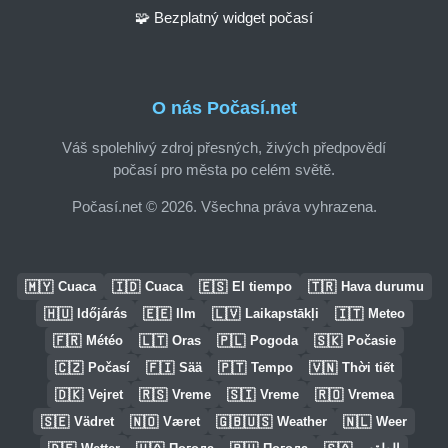
🧩 Bezplatný widget počasí
O nás Počasí.net
Váš spolehlivý zdroj přesných, živých předpovědí
počasí pro města po celém světě.
Počasí.net © 2026. Všechna práva vyhrazena.
🇲🇾
🇮🇩
🇪🇸
🇹🇷
Cuaca
Cuaca
El tiempo
Hava durumu
🇭🇺
🇪🇪
🇱🇻
🇮🇹
Időjárás
Ilm
Laikapstākļi
Meteo
🇫🇷
🇱🇹
🇵🇱
🇸🇰
Météo
Oras
Pogoda
Počasie
🇨🇿
🇫🇮
🇵🇹
🇻🇳
Počasí
Sää
Tempo
Thời tiết
🇩🇰
🇷🇸
🇸🇮
🇷🇴
Vejret
Vreme
Vreme
Vremea
🇸🇪
🇳🇴
🇬🇧🇺🇸
🇳🇱
Vädret
Været
Weather
Weer