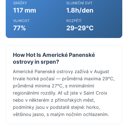
SRÁŽKY
SLUNEČNÍ SVIT
117 mm
1.8h/den
VLHKOST
ROZPĚTÍ
77%
29–29°C
How Hot Is Americké Panenské
ostrovy in srpen?
Americké Panenské ostrovy zažívá v August
trvale horké počasí — průměrná maxima 29°C,
průměrná minima 27°C, s minimálními
regionálními rozdíly. Ať už jste v Saint Croix
nebo v některém z přímořských měst,
podmínky jsou v podstatě stejné: horko,
většinou jasno, s malým nočním ochlazením.