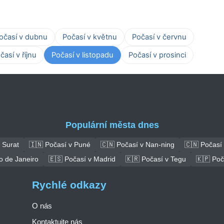
očasí v dubnu
Počasí v květnu
Počasí v červnu
časí v říjnu
Počasí v listopadu
Počasí v prosinci
Populární města dnes
 Surat
🇮🇳 Počasí v Puné
🇨🇳 Počasí v Nan-ning
🇨🇳 Počasí
o de Janeiro
🇪🇸 Počasí v Madrid
🇰🇷 Počasí v Tegu
🇰🇵 Poč
Rychlé odkazy
O nás
Kontaktujte nás