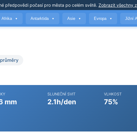
né předpovědi počasí
pro města po celém světě
.
Zobrazit všechny 
Afrika
Antarktida
Asie
Evropa
Jižní 
▼
▼
▼
▼
 průměry
ŽKY
SLUNEČNÍ SVIT
VLHKOST
6 mm
2.1h/den
75%