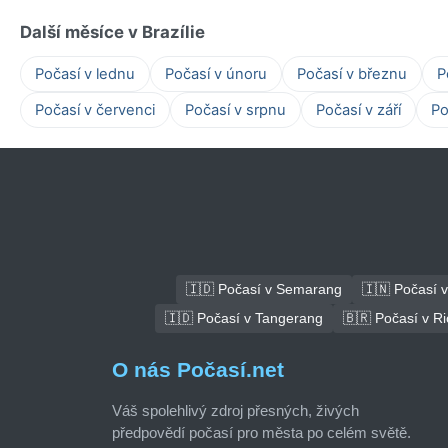
Další měsíce v Brazílie
Počasí v lednu
Počasí v únoru
Počasí v březnu
P
Počasí v červenci
Počasí v srpnu
Počasí v září
Po
🇮🇩 Počasí v Semarang
🇮🇳 Počasí v
🇮🇩 Počasí v Tangerang
🇧🇷 Počasí v Ri
O nás Počasí.net
Váš spolehlivý zdroj přesných, živých
předpovědí počasí pro města po celém světě.