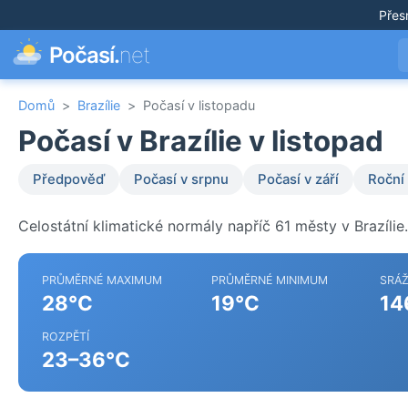
Přes
Počasí.
net
Domů
>
Brazílie
>
Počasí v listopadu
Počasí v Brazílie v listopad
Předpověď
Počasí v srpnu
Počasí v září
Roční
Celostátní klimatické normály napříč 61 městy v Brazílie.
PRŮMĚRNÉ MAXIMUM
PRŮMĚRNÉ MINIMUM
SRÁ
28°C
19°C
14
ROZPĚTÍ
23–36°C