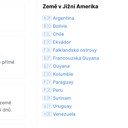
Země v Jižní Amerika
🇦🇷 Argentina
🇧🇴 Bolívie
🇨🇱 Chile
🇪🇨 Ekvádor
🇫🇰 Falklandské ostrovy
ě
🇬🇫 Francouzská Guyana
e přímé
🇬🇾 Guyana
🇨🇴 Kolumbie
🇵🇾 Paraguay
🇵🇪 Peru
🇸🇷 Surinam
 země
🇺🇾 Uruguay
í dnů.
🇻🇪 Venezuela