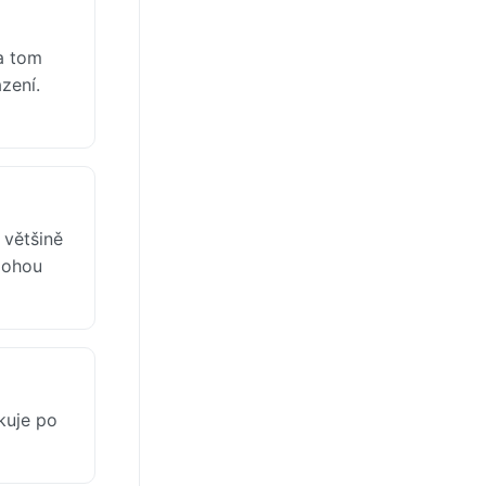
na tom
zení.
 většině
 mohou
kuje po