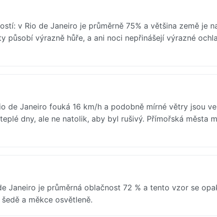
ostí: v Rio de Janeiro je průměrně 75% a většina země je 
y působí výrazně hůře, a ani noci nepřinášejí výrazné ochla
Rio de Janeiro fouká 16 km/h a podobně mírné větry jsou ve
teplé dny, ale ne natolik, aby byl rušivý. Přímořská města
e Janeiro je průměrná oblačnost 72 % a tento vzor se opa
í šedě a měkce osvětleně.