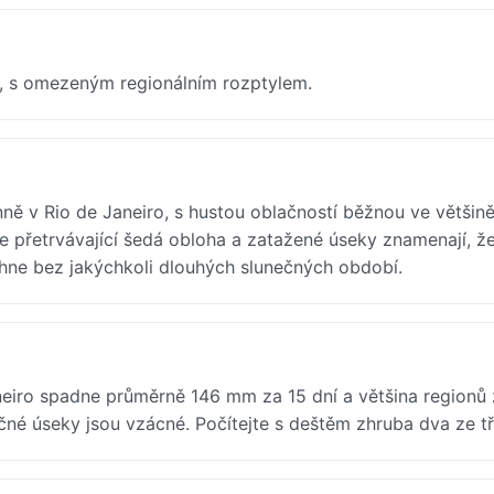
C, s omezeným regionálním rozptylem.
ně v Rio de Janeiro, s hustou oblačností běžnou ve většin
le přetrvávající šedá obloha a zatažené úseky znamenají, ž
ěhne bez jakýchkoli dlouhých slunečných období.
Janeiro spadne průměrně 146 mm za 15 dní a většina regionů
né úseky jsou vzácné. Počítejte s deštěm zhruba dva ze tř