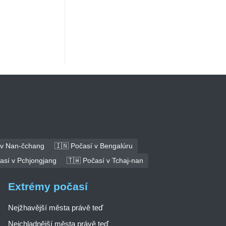
 v Nan-čchang
🇮🇳 Počasí v Bengalúru
así v Pchjongjang
🇹🇼 Počasí v Tchaj-nan
Extrémy počasí
Nejžhavější města právě teď
Nejchladnější města právě teď