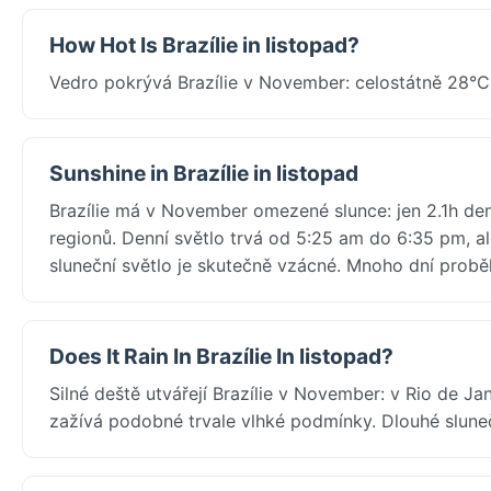
How Hot Is Brazílie in listopad?
Vedro pokrývá Brazílie v November: celostátně 28°
Sunshine in Brazílie in listopad
Brazílie má v November omezené slunce: jen 2.1h den
regionů. Denní světlo trvá od 5:25 am do 6:35 pm, a
sluneční světlo je skutečně vzácné. Mnoho dní prob
Does It Rain In Brazílie In listopad?
Silné deště utvářejí Brazílie v November: v Rio de 
zažívá podobné trvale vlhké podmínky. Dlouhé sluneč