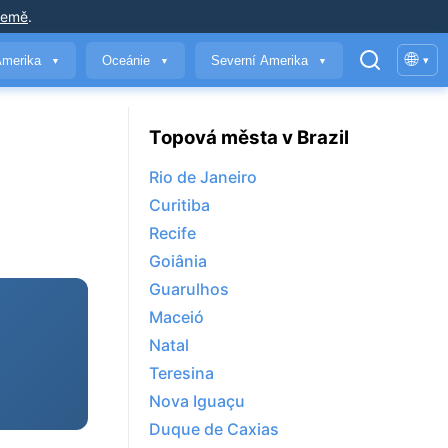
země
.
🌐
Amerika
Oceánie
Severní Amerika
▾
▼
▼
▼
Topová města v Brazil
Rio de Janeiro
Curitiba
Recife
Goiânia
Guarulhos
Maceió
Natal
Teresina
Nova Iguaçu
Duque de Caxias