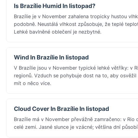
Is Brazílie Humid In listopad?
Brazílie je v November zahalena tropicky hustou vlhk
podobně. Neustálá vlhkost způsobuje, že teplé teplot
Lehké bavlněné oblečení je nezbytné.
Wind In Brazílie In listopad
V Brazílie jsou v November typické lehké větříky: v 
regionů. Vzduch se pohybuje dost na to, aby osvěžil 
mít o něco více.
Cloud Cover In Brazílie In listopad
Brazílie má v November převážně zamračeno: v Rio d
celé zemi. Jasné slunce je vzácné; většina dní působ