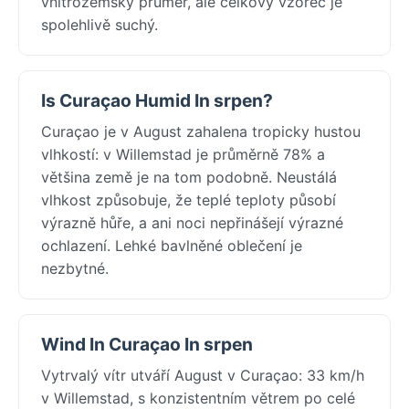
vnitrozemský průměr, ale celkový vzorec je
spolehlivě suchý.
Is Curaçao Humid In srpen?
Curaçao je v August zahalena tropicky hustou
vlhkostí: v Willemstad je průměrně 78% a
většina země je na tom podobně. Neustálá
vlhkost způsobuje, že teplé teploty působí
výrazně hůře, a ani noci nepřinášejí výrazné
ochlazení. Lehké bavlněné oblečení je
nezbytné.
Wind In Curaçao In srpen
Vytrvalý vítr utváří August v Curaçao: 33 km/h
v Willemstad, s konzistentním větrem po celé