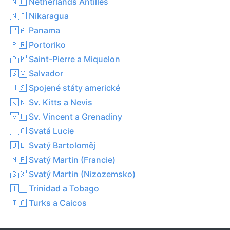
🇳🇱 Netherlands Antilles
🇳🇮 Nikaragua
🇵🇦 Panama
🇵🇷 Portoriko
🇵🇲 Saint-Pierre a Miquelon
🇸🇻 Salvador
🇺🇸 Spojené státy americké
🇰🇳 Sv. Kitts a Nevis
🇻🇨 Sv. Vincent a Grenadiny
🇱🇨 Svatá Lucie
🇧🇱 Svatý Bartoloměj
🇲🇫 Svatý Martin (Francie)
🇸🇽 Svatý Martin (Nizozemsko)
🇹🇹 Trinidad a Tobago
🇹🇨 Turks a Caicos