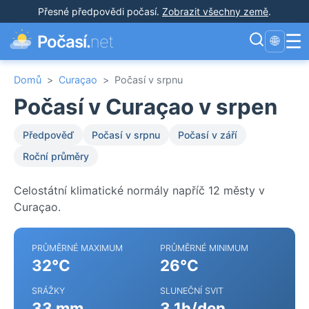
Přesné předpovědi počasí
.
Zobrazit všechny země
.
☰
Počasí.
net
🌐
Domů
>
Curaçao
>
Počasí v srpnu
Počasí v Curaçao v srpen
Předpověď
Počasí v srpnu
Počasí v září
Roční průměry
Celostátní klimatické normály napříč 12 městy v
Curaçao.
PRŮMĚRNÉ MAXIMUM
PRŮMĚRNÉ MINIMUM
32°C
26°C
SRÁŽKY
SLUNEČNÍ SVIT
33 mm
3.1h/den