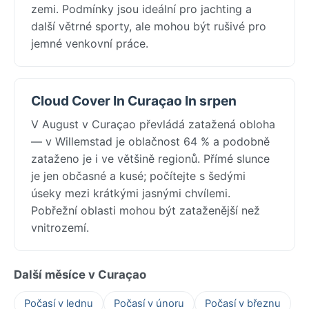
zemi. Podmínky jsou ideální pro jachting a
další větrné sporty, ale mohou být rušivé pro
jemné venkovní práce.
Cloud Cover In Curaçao In srpen
V August v Curaçao převládá zatažená obloha
— v Willemstad je oblačnost 64 % a podobně
zataženo je i ve většině regionů. Přímé slunce
je jen občasné a kusé; počítejte s šedými
úseky mezi krátkými jasnými chvílemi.
Pobřežní oblasti mohou být zataženější než
vnitrozemí.
Další měsíce v Curaçao
Počasí v lednu
Počasí v únoru
Počasí v březnu