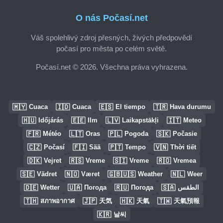
O nás Počasí.net
Váš spolehlivý zdroj přesných, živých předpovědí
počasí pro města po celém světě.
Počasí.net © 2026. Všechna práva vyhrazena.
🇲🇾
🇮🇩
🇪🇸
🇹🇷
Cuaca
Cuaca
El tiempo
Hava durumu
🇭🇺
🇪🇪
🇱🇻
🇮🇹
Időjárás
Ilm
Laikapstākļi
Meteo
🇫🇷
🇱🇹
🇵🇱
🇸🇰
Météo
Oras
Pogoda
Počasie
🇨🇿
🇫🇮
🇵🇹
🇻🇳
Počasí
Sää
Tempo
Thời tiết
🇩🇰
🇷🇸
🇸🇮
🇷🇴
Vejret
Vreme
Vreme
Vremea
🇸🇪
🇳🇴
🇬🇧🇺🇸
🇳🇱
Vädret
Været
Weather
Weer
🇩🇪
🇺🇦
🇷🇺
🇸🇦
Wetter
Погода
Погода
الطقس
🇹🇭
🇯🇵
🇭🇰
🇹🇼
สภาพอากาศ
天気
天氣
天氣預報
🇰🇷
날씨