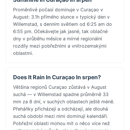
Proměnlivé počasí dominuje v Curaçao v
August: 3.1h přímého slunce v typický den v
Willemstad, s denním světlem od 6:25 am do
6:55 pm. Očekávejte jak jasné, tak oblačné
dny v průběhu měsíce a mírné regionální
rozdíly mezi pobřežními a vnitrozemskými
oblastmi.
Does It Rain In Curaçao In srpen?
Většina regionů Curaçao zůstává v August
suchá — v Willemstad spadne průměrně 33
mm za 8 dní, v suchých oblastech ještě méně.
Přeháňky přicházejí a odcházejí, ale dlouhá
suchá období mezi nimi dominují kalendáři.
Pobřežní oblasti mohou mít o něco více než