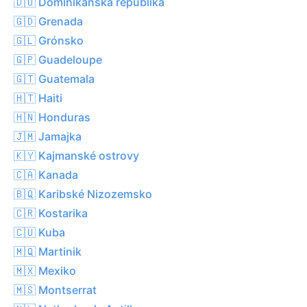
🇩🇴 Dominikánská republika
🇬🇩 Grenada
🇬🇱 Grónsko
🇬🇵 Guadeloupe
🇬🇹 Guatemala
🇭🇹 Haiti
🇭🇳 Honduras
🇯🇲 Jamajka
🇰🇾 Kajmanské ostrovy
🇨🇦 Kanada
🇧🇶 Karibské Nizozemsko
🇨🇷 Kostarika
🇨🇺 Kuba
🇲🇶 Martinik
🇲🇽 Mexiko
🇲🇸 Montserrat