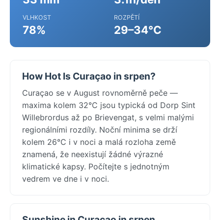
VLHKOST
ROZPĚTÍ
78%
29–34°C
How Hot Is Curaçao in srpen?
Curaçao se v August rovnoměrně peče —
maxima kolem 32°C jsou typická od Dorp Sint
Willebrordus až po Brievengat, s velmi malými
regionálními rozdíly. Noční minima se drží
kolem 26°C i v noci a malá rozloha země
znamená, že neexistují žádné výrazné
klimatické kapsy. Počítejte s jednotným
vedrem ve dne i v noci.
Sunshine in Curaçao in srpen