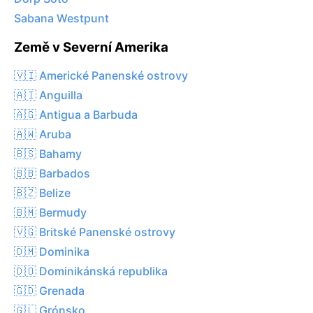
Sabana Westpunt
Země v Severní Amerika
🇻🇮 Americké Panenské ostrovy
🇦🇮 Anguilla
🇦🇬 Antigua a Barbuda
🇦🇼 Aruba
🇧🇸 Bahamy
🇧🇧 Barbados
🇧🇿 Belize
🇧🇲 Bermudy
🇻🇬 Britské Panenské ostrovy
🇩🇲 Dominika
🇩🇴 Dominikánská republika
🇬🇩 Grenada
🇬🇱 Grónsko