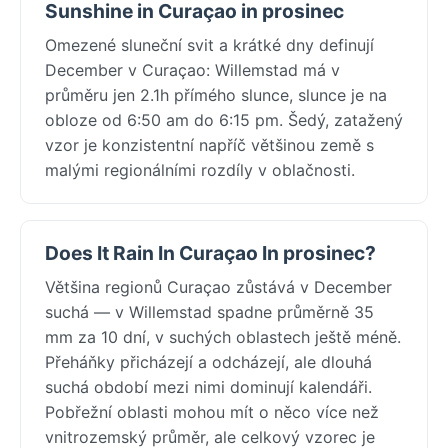
Sunshine in Curaçao in prosinec
Omezené sluneční svit a krátké dny definují
December v Curaçao: Willemstad má v
průměru jen 2.1h přímého slunce, slunce je na
obloze od 6:50 am do 6:15 pm. Šedý, zatažený
vzor je konzistentní napříč většinou země s
malými regionálními rozdíly v oblačnosti.
Does It Rain In Curaçao In prosinec?
Většina regionů Curaçao zůstává v December
suchá — v Willemstad spadne průměrně 35
mm za 10 dní, v suchých oblastech ještě méně.
Přeháňky přicházejí a odcházejí, ale dlouhá
suchá období mezi nimi dominují kalendáři.
Pobřežní oblasti mohou mít o něco více než
vnitrozemský průměr, ale celkový vzorec je