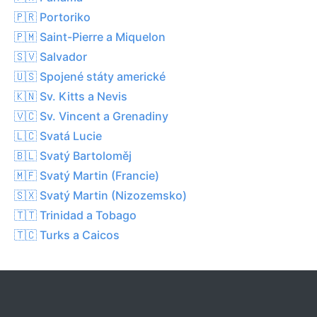
🇵🇷 Portoriko
🇵🇲 Saint-Pierre a Miquelon
🇸🇻 Salvador
🇺🇸 Spojené státy americké
🇰🇳 Sv. Kitts a Nevis
🇻🇨 Sv. Vincent a Grenadiny
🇱🇨 Svatá Lucie
🇧🇱 Svatý Bartoloměj
🇲🇫 Svatý Martin (Francie)
🇸🇽 Svatý Martin (Nizozemsko)
🇹🇹 Trinidad a Tobago
🇹🇨 Turks a Caicos