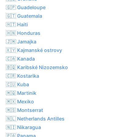
🇬🇵 Guadeloupe
🇬🇹 Guatemala
🇭🇹 Haiti
🇭🇳 Honduras
🇯🇲 Jamajka
🇰🇾 Kajmanské ostrovy
🇨🇦 Kanada
🇧🇶 Karibské Nizozemsko
🇨🇷 Kostarika
🇨🇺 Kuba
🇲🇶 Martinik
🇲🇽 Mexiko
🇲🇸 Montserrat
🇳🇱 Netherlands Antilles
🇳🇮 Nikaragua
🇵🇦 Panama