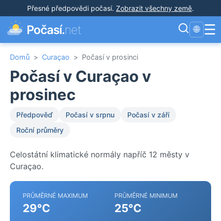
Přesné předpovědi počasí
.
Zobrazit všechny země
.
☰
Počasí.
net
🌐
Domů
>
Curaçao
>
Počasí v prosinci
Počasí v Curaçao v
prosinec
Předpověď
Počasí v srpnu
Počasí v září
Roční průměry
Celostátní klimatické normály napříč 12 městy v
Curaçao.
PRŮMĚRNÉ MAXIMUM
PRŮMĚRNÉ MINIMUM
29°C
25°C