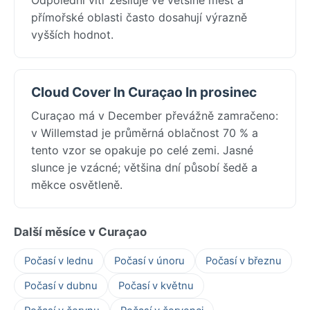
přímořské oblasti často dosahují výrazně
vyšších hodnot.
Cloud Cover In Curaçao In prosinec
Curaçao má v December převážně zamračeno:
v Willemstad je průměrná oblačnost 70 % a
tento vzor se opakuje po celé zemi. Jasné
slunce je vzácné; většina dní působí šedě a
měkce osvětleně.
Další měsíce v Curaçao
Počasí v lednu
Počasí v únoru
Počasí v březnu
Počasí v dubnu
Počasí v květnu