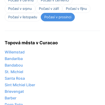
Počasí v červnu
Počasí v červenci
Počasí v srpnu
Počasí v září
Počasí v říjnu
Počasí v listopadu
Počasí v prosinci
Topová města v Curacao
Willemstad
Bandariba
Bandabou
St. Michiel
Santa Rosa
Sint Michiel Liber
Brievengat
Barber
Dorp Soto