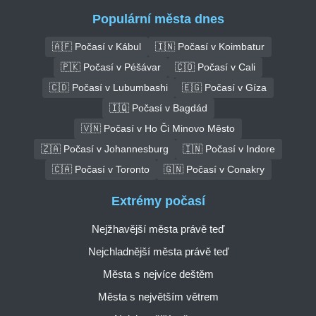
Populární města dnes
🇦🇫 Počasí v Kábul
🇮🇳 Počasí v Koimbatur
🇵🇰 Počasí v Péšávar
🇨🇴 Počasí v Cali
🇨🇩 Počasí v Lubumbashi
🇪🇬 Počasí v Gíza
🇮🇶 Počasí v Bagdád
🇻🇳 Počasí v Ho Či Minovo Město
🇿🇦 Počasí v Johannesburg
🇮🇳 Počasí v Indore
🇨🇦 Počasí v Toronto
🇬🇳 Počasí v Conakry
Extrémy počasí
Nejžhavější města právě teď
Nejchladnější města právě teď
Města s nejvíce deštěm
Města s největším větrem