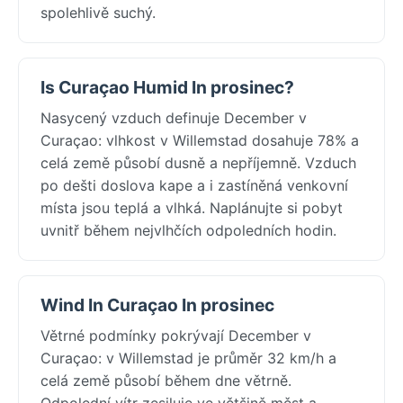
spolehlivě suchý.
Is Curaçao Humid In prosinec?
Nasycený vzduch definuje December v
Curaçao: vlhkost v Willemstad dosahuje 78% a
celá země působí dusně a nepříjemně. Vzduch
po dešti doslova kape a i zastíněná venkovní
místa jsou teplá a vlhká. Naplánujte si pobyt
uvnitř během nejvlhčích odpoledních hodin.
Wind In Curaçao In prosinec
Větrné podmínky pokrývají December v
Curaçao: v Willemstad je průměr 32 km/h a
celá země působí během dne větrně.
Odpolední vítr zesiluje ve většině měst a