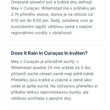
Omezené sluneční svit a krátké dny definují
May v Curaçao: Willemstad má v průměru jen
2.7h přímého slunce, slunce je na obloze od
6:10 am do 6:50 pm. Šedý, zatažený vzor je
konzistentní napříč většinou země s malými
regionálními rozdíly v oblačnosti.
Does It Rain In Curaçao In květen?
May v Curaçao je převážně suchý: v
Willemstad spadne 24 mm srážek za 5 dní,
přičemž suché oblasti země mají ještě méně.
Přeháňky jsou krátké a vzácné a země jako
celek je spíše suchá. Na občasnou přeháňku si
přibalte lehkou nepromokavou bundu, ale
většinou počítejte s jasnými dny.