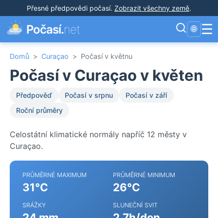
Přesné předpovědi počasí
.
Zobrazit všechny země
.
☰
Počasí.
net
🌐
Domů
>
Curaçao
>
Počasí v květnu
Počasí v Curaçao v květen
Předpověď
Počasí v srpnu
Počasí v září
Roční průměry
Celostátní klimatické normály napříč 12 městy v
Curaçao.
PRŮMĚRNÉ MAXIMUM
PRŮMĚRNÉ MINIMUM
31°C
26°C
SRÁŽKY
SLUNEČNÍ SVIT
24 mm
2.7h/den