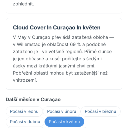
zohlednit.
Cloud Cover In Curaçao In květen
V May v Curaçao převládá zatažená obloha —
v Willemstad je oblačnost 69 % a podobně
zataženo je i ve většině regionů. Přímé slunce
je jen občasné a kusé; počítejte s šedými
úseky mezi krátkými jasnými chvílemi.
Pobřežní oblasti mohou být zataženější než
vnitrozemí.
Další měsíce v Curaçao
Počasí v lednu
Počasí v únoru
Počasí v březnu
Počasí v dubnu
Počasí v květnu