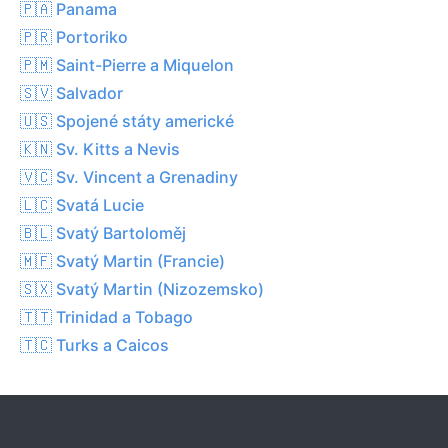
🇵🇦 Panama
🇵🇷 Portoriko
🇵🇲 Saint-Pierre a Miquelon
🇸🇻 Salvador
🇺🇸 Spojené státy americké
🇰🇳 Sv. Kitts a Nevis
🇻🇨 Sv. Vincent a Grenadiny
🇱🇨 Svatá Lucie
🇧🇱 Svatý Bartoloměj
🇲🇫 Svatý Martin (Francie)
🇸🇽 Svatý Martin (Nizozemsko)
🇹🇹 Trinidad a Tobago
🇹🇨 Turks a Caicos