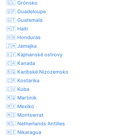
🇬🇱 Grónsko
🇬🇵 Guadeloupe
🇬🇹 Guatemala
🇭🇹 Haiti
🇭🇳 Honduras
🇯🇲 Jamajka
🇰🇾 Kajmanské ostrovy
🇨🇦 Kanada
🇧🇶 Karibské Nizozemsko
🇨🇷 Kostarika
🇨🇺 Kuba
🇲🇶 Martinik
🇲🇽 Mexiko
🇲🇸 Montserrat
🇳🇱 Netherlands Antilles
🇳🇮 Nikaragua