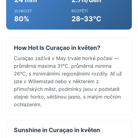
VLHKOST
ROZPĚTÍ
80%
28–33°C
How Hot Is Curaçao in květen?
Curaçao zažívá v May trvale horké počasí —
průměrná maxima 31°C, průměrná minima
26°C, s minimálními regionálními rozdíly. Ať už
jste v Willemstad nebo v některém z
přímořských měst, podmínky jsou v podstatě
stejné: horko, většinou jasno, s malým nočním
ochlazením.
Sunshine in Curaçao in květen