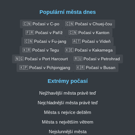
Populární města dnes
🇨🇳 Počasí v C-po
🇨🇳 Počasí v Chuej-čou
🇫🇷 Počasí v Paříž
🇨🇳 Počasí v Kanton
🇨🇳 Počasí v Fu-jang
🇦🇹 Počasí v Vídeň
🇰🇷 Počasí v Tegu
🇰🇪 Počasí v Kakamega
🇳🇬 Počasí v Port Harcourt
🇷🇺 Počasí v Petrohrad
🇰🇵 Počasí v Pchjongjang
🇰🇷 Počasí v Busan
Extrémy počasí
Nejžhavější města právě teď
Nejchladnější města právě teď
Města s nejvíce deštěm
Města s největším větrem
Nejslunnější města