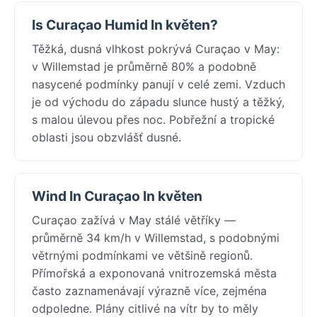
Is Curaçao Humid In květen?
Těžká, dusná vlhkost pokrývá Curaçao v May:
v Willemstad je průměrně 80% a podobně
nasycené podmínky panují v celé zemi. Vzduch
je od východu do západu slunce hustý a těžký,
s malou úlevou přes noc. Pobřežní a tropické
oblasti jsou obzvlášť dusné.
Wind In Curaçao In květen
Curaçao zažívá v May stálé větříky —
průměrně 34 km/h v Willemstad, s podobnými
větrnými podmínkami ve většině regionů.
Přímořská a exponovaná vnitrozemská města
často zaznamenávají výrazně více, zejména
odpoledne. Plány citlivé na vítr by to měly