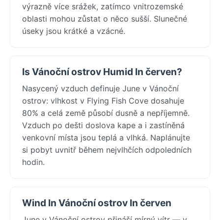
výrazně více srážek, zatímco vnitrozemské
oblasti mohou zůstat o něco sušší. Slunečné
úseky jsou krátké a vzácné.
Is Vánoční ostrov Humid In červen?
Nasycený vzduch definuje June v Vánoční
ostrov: vlhkost v Flying Fish Cove dosahuje
80% a celá země působí dusně a nepříjemně.
Vzduch po dešti doslova kape a i zastíněná
venkovní místa jsou teplá a vlhká. Naplánujte
si pobyt uvnitř během nejvlhčích odpoledních
hodin.
Wind In Vánoční ostrov In červen
June v Vánoční ostrov přináší mírný vítr — v