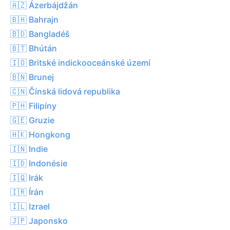
🇦🇿 Ázerbájdžán
🇧🇭 Bahrajn
🇧🇩 Bangladéš
🇧🇹 Bhútán
🇮🇴 Britské indickooceánské území
🇧🇳 Brunej
🇨🇳 Čínská lidová republika
🇵🇭 Filipíny
🇬🇪 Gruzie
🇭🇰 Hongkong
🇮🇳 Indie
🇮🇩 Indonésie
🇮🇶 Irák
🇮🇷 Írán
🇮🇱 Izrael
🇯🇵 Japonsko