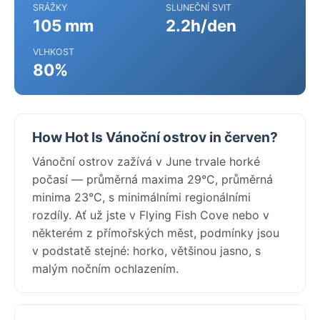
SRÁŽKY
SLUNEČNÍ SVIT
105 mm
2.2h/den
VLHKOST
80%
How Hot Is Vánoční ostrov in červen?
Vánoční ostrov zažívá v June trvale horké
počasí — průměrná maxima 29°C, průměrná
minima 23°C, s minimálními regionálními
rozdíly. Ať už jste v Flying Fish Cove nebo v
některém z přímořských měst, podmínky jsou
v podstatě stejné: horko, většinou jasno, s
malým nočním ochlazením.