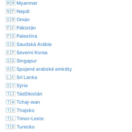
🇲🇲 Myanmar
🇳🇵 Nepál
🇴🇲 Omán
🇵🇰 Pákistán
🇵🇸 Palestina
🇸🇦 Saudská Arábie
🇰🇵 Severní Korea
🇸🇬 Singapur
🇦🇪 Spojené arabské emiráty
🇱🇰 Srí Lanka
🇸🇾 Sýrie
🇹🇯 Tádžikistán
🇹🇼 Tchaj-wan
🇹🇭 Thajsko
🇹🇱 Timor-Leste
🇹🇷 Turecko