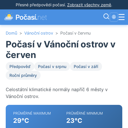
Přesné předpovědi počasí
.
Zobrazit všechny země
.
☰
Počasí.
net
🌐
Domů
>
Vánoční ostrov
>
Počasí v červnu
Počasí v Vánoční ostrov v
červen
Předpověď
Počasí v srpnu
Počasí v září
Roční průměry
Celostátní klimatické normály napříč 6 městy v
Vánoční ostrov.
PRŮMĚRNÉ MAXIMUM
PRŮMĚRNÉ MINIMUM
29°C
23°C