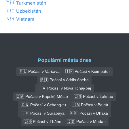
🇹🇲 Turkmenistán
🇺🇿 Uzbekistán
🇻🇳 Vietnam
Populární města dnes
🇵🇱 Počasí v Varšava
🇮🇳 Počasí v Koimbatur
🇪🇹 Počasí v Addis Abeba
🇹🇼 Počasí v Nová Tchaj-pej
🇿🇦 Počasí v Kapské Město
🇮🇳 Počasí v Laknaú
🇨🇳 Počasí v Čcheng-tu
🇱🇧 Počasí v Bejrút
🇮🇩 Počasí v Surabaya
🇧🇩 Počasí v Dháka
🇮🇳 Počasí v Thāne
🇮🇩 Počasí v Medan