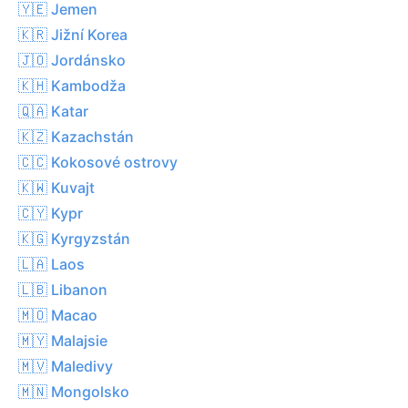
🇾🇪 Jemen
🇰🇷 Jižní Korea
🇯🇴 Jordánsko
🇰🇭 Kambodža
🇶🇦 Katar
🇰🇿 Kazachstán
🇨🇨 Kokosové ostrovy
🇰🇼 Kuvajt
🇨🇾 Kypr
🇰🇬 Kyrgyzstán
🇱🇦 Laos
🇱🇧 Libanon
🇲🇴 Macao
🇲🇾 Malajsie
🇲🇻 Maledivy
🇲🇳 Mongolsko