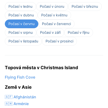
Počasí v lednu
Počasí v únoru
Počasí v březnu
Počasí v dubnu
Počasí v květnu
Počasí v červnu
Počasí v červenci
Počasí v srpnu
Počasí v září
Počasí v říjnu
Počasí v listopadu
Počasí v prosinci
Topová města v Christmas Island
Flying Fish Cove
Země v Asie
🇦🇫 Afghánistán
🇦🇲 Arménie