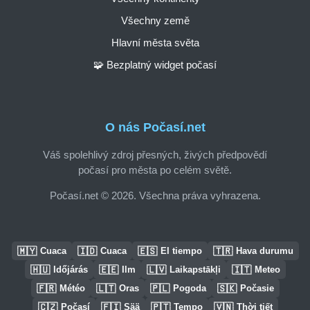
Všechny země
Hlavní města světa
🧩 Bezplatný widget počasí
O nás Počasí.net
Váš spolehlivý zdroj přesných, živých předpovědí
počasí pro města po celém světě.
Počasí.net © 2026. Všechna práva vyhrazena.
🇲🇾
🇮🇩
🇪🇸
🇹🇷
Cuaca
Cuaca
El tiempo
Hava durumu
🇭🇺
🇪🇪
🇱🇻
🇮🇹
Időjárás
Ilm
Laikapstākļi
Meteo
🇫🇷
🇱🇹
🇵🇱
🇸🇰
Météo
Oras
Pogoda
Počasie
🇨🇿
🇫🇮
🇵🇹
🇻🇳
Počasí
Sää
Tempo
Thời tiết