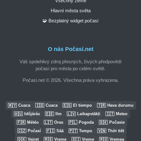
Všechny země
Hlavní města světa
🧩 Bezplatný widget počasí
O nás Počasí.net
Váš spolehlivý zdroj přesných, živých předpovědí
počasí pro města po celém světě.
Počasí.net © 2026. Všechna práva vyhrazena.
🇲🇾
🇮🇩
🇪🇸
🇹🇷
Cuaca
Cuaca
El tiempo
Hava durumu
🇭🇺
🇪🇪
🇱🇻
🇮🇹
Időjárás
Ilm
Laikapstākļi
Meteo
🇫🇷
🇱🇹
🇵🇱
🇸🇰
Météo
Oras
Pogoda
Počasie
🇨🇿
🇫🇮
🇵🇹
🇻🇳
Počasí
Sää
Tempo
Thời tiết
🇩🇰
🇷🇸
🇸🇮
🇷🇴
Vejret
Vreme
Vreme
Vremea