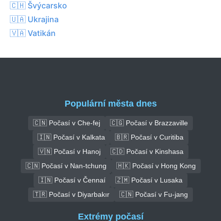
🇨🇭 Švýcarsko
🇺🇦 Ukrajina
🇻🇦 Vatikán
Populární města dnes
🇨🇳 Počasí v Che-fej
🇨🇬 Počasí v Brazzaville
🇮🇳 Počasí v Kalkata
🇧🇷 Počasí v Curitiba
🇻🇳 Počasí v Hanoj
🇨🇩 Počasí v Kinshasa
🇨🇳 Počasí v Nan-tchung
🇭🇰 Počasí v Hong Kong
🇮🇳 Počasí v Čennaí
🇿🇲 Počasí v Lusaka
🇹🇷 Počasí v Diyarbakır
🇨🇳 Počasí v Fu-jang
Extrémy počasí