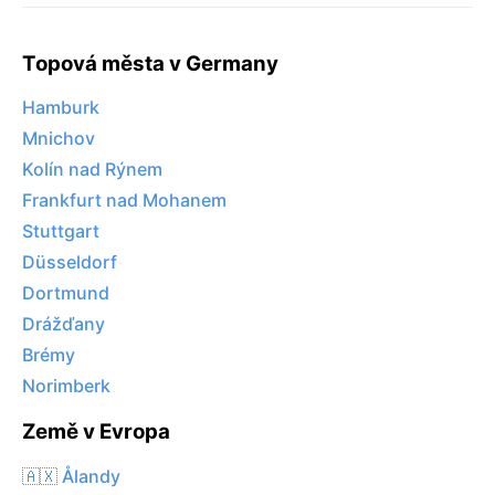
Topová města v Germany
Hamburk
Mnichov
Kolín nad Rýnem
Frankfurt nad Mohanem
Stuttgart
Düsseldorf
Dortmund
Drážďany
Brémy
Norimberk
Země v Evropa
🇦🇽 Ålandy