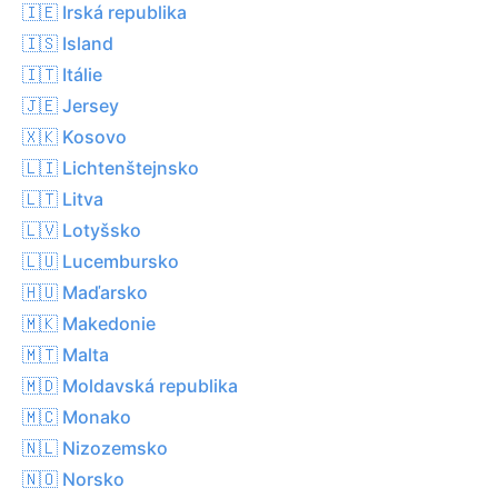
🇮🇪 Irská republika
🇮🇸 Island
🇮🇹 Itálie
🇯🇪 Jersey
🇽🇰 Kosovo
🇱🇮 Lichtenštejnsko
🇱🇹 Litva
🇱🇻 Lotyšsko
🇱🇺 Lucembursko
🇭🇺 Maďarsko
🇲🇰 Makedonie
🇲🇹 Malta
🇲🇩 Moldavská republika
🇲🇨 Monako
🇳🇱 Nizozemsko
🇳🇴 Norsko