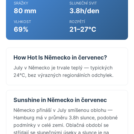
SRÁŽKY
SLUNEČNÍ SVIT
80 mm
3.8h/den
VLHKOST
ROZPĚTÍ
69%
21–27°C
How Hot Is Německo in červenec?
July v Německo je trvale teplý — typických
24°C, bez výrazných regionálních odchylek.
Sunshine in Německo in červenec
Německo přináší v July smíšenou oblohu —
Hamburg má v průměru 3.8h slunce, podobné
podmínky v celé zemi. Oblačná období se
střídají se slunečnými úseky a slunce je na