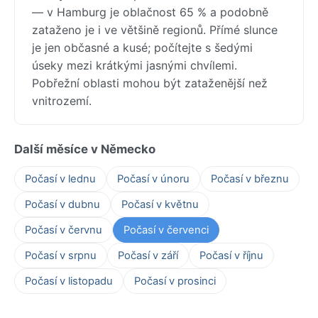
— v Hamburg je oblačnost 65 % a podobně
zataženo je i ve většině regionů. Přímé slunce
je jen občasné a kusé; počítejte s šedými
úseky mezi krátkými jasnými chvílemi.
Pobřežní oblasti mohou být zataženější než
vnitrozemí.
Další měsíce v Německo
Počasí v lednu
Počasí v únoru
Počasí v březnu
Počasí v dubnu
Počasí v květnu
Počasí v červnu
Počasí v červenci
Počasí v srpnu
Počasí v září
Počasí v říjnu
Počasí v listopadu
Počasí v prosinci