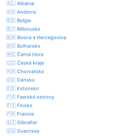
🇦🇱 Albánie
🇦🇩 Andorra
🇧🇪 Belgie
🇧🇾 Bělorusko
🇧🇦 Bosna a Hercegovina
🇧🇬 Bulharsko
🇲🇪 Černá Hora
🇨🇿 České kraje
🇭🇷 Chorvatsko
🇩🇰 Dánsko
🇪🇪 Estonsko
🇫🇴 Faerské ostrovy
🇫🇮 Finsko
🇫🇷 Francie
🇬🇮 Gibraltar
🇬🇬 Guernsey