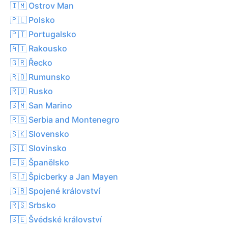
🇮🇲 Ostrov Man
🇵🇱 Polsko
🇵🇹 Portugalsko
🇦🇹 Rakousko
🇬🇷 Řecko
🇷🇴 Rumunsko
🇷🇺 Rusko
🇸🇲 San Marino
🇷🇸 Serbia and Montenegro
🇸🇰 Slovensko
🇸🇮 Slovinsko
🇪🇸 Španělsko
🇸🇯 Špicberky a Jan Mayen
🇬🇧 Spojené království
🇷🇸 Srbsko
🇸🇪 Švédské království