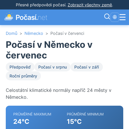
Přesné předpovědi počasí
.
Zobrazit všechny země
.
☰
Počasí.
net
🌐
Domů
>
Německo
>
Počasí v červenci
Počasí v Německo v
červenec
Předpověď
Počasí v srpnu
Počasí v září
Roční průměry
Celostátní klimatické normály napříč 24 městy v
Německo.
PRŮMĚRNÉ MAXIMUM
PRŮMĚRNÉ MINIMUM
24°C
15°C