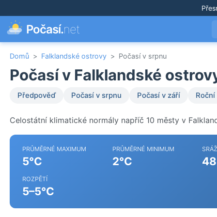
Přes
Počasí.
net
Domů
>
Falklandské ostrovy
>
Počasí v srpnu
Počasí v Falklandské ostrov
Předpověď
Počasí v srpnu
Počasí v září
Roční
Celostátní klimatické normály napříč 10 městy v Falklan
PRŮMĚRNÉ MAXIMUM
PRŮMĚRNÉ MINIMUM
SRÁ
5°C
2°C
48
ROZPĚTÍ
5–5°C