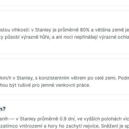
ustou vlhkostí: v Stanley je průměrně 80% a většina země j
y působí výrazně hůře, a ani noci nepřinášejí výrazné ochla
4 km/h v Stanley, s konzistentním větrem po celé zemi. Pod
mohou být rušivé pro jemné venkovní práce.
en?
níh — v Stanley průměrně 0.9 dní, ve vyšších polohách víc
 zatímco vnitrozemí a hory ho zachytí nejvíce. Sněžení je s