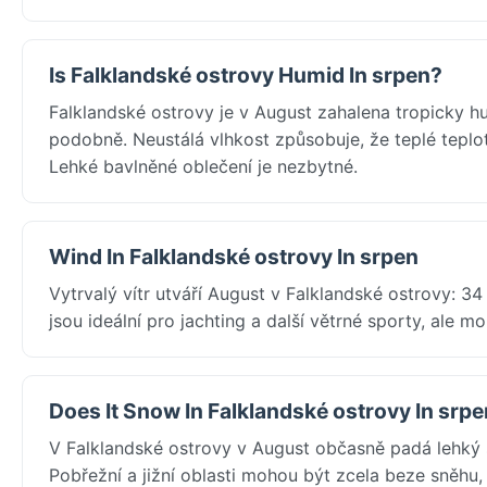
Is Falklandské ostrovy Humid In srpen?
Falklandské ostrovy je v August zahalena tropicky h
podobně. Neustálá vlhkost způsobuje, že teplé teplot
Lehké bavlněné oblečení je nezbytné.
Wind In Falklandské ostrovy In srpen
Vytrvalý vítr utváří August v Falklandské ostrovy: 3
jsou ideální pro jachting a další větrné sporty, ale 
Does It Snow In Falklandské ostrovy In srp
V Falklandské ostrovy v August občasně padá lehký s
Pobřežní a jižní oblasti mohou být zcela beze sněhu,