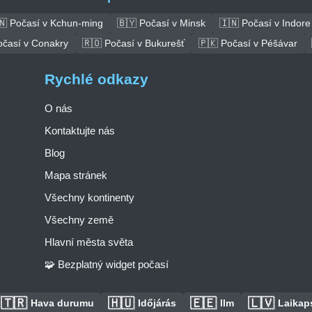
🇳 Počasí v Kchun-ming
🇧🇾 Počasí v Minsk
🇮🇳 Počasí v Indore
očasí v Conakry
🇷🇴 Počasí v Bukurešť
🇵🇰 Počasí v Péšávar
Rychlé odkazy
O nás
Kontaktujte nás
Blog
Mapa stránek
Všechny kontinenty
Všechny země
Hlavní města světa
🧩 Bezplatný widget počasí
🇹🇷
🇭🇺
🇪🇪
🇱🇻
Hava durumu
Időjárás
Ilm
Laikaps