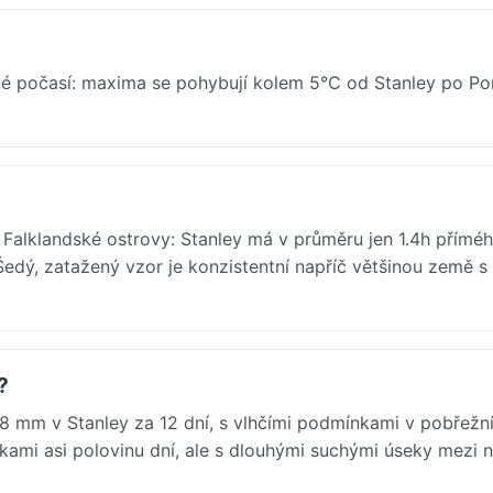
né počasí: maxima se pohybují kolem 5°C od Stanley po Po
v Falklandské ostrovy: Stanley má v průměru jen 1.4h přímé
Šedý, zatažený vzor je konzistentní napříč většinou země s
?
48 mm v Stanley za 12 dní, s vlhčími podmínkami v pobřežn
ňkami asi polovinu dní, ale s dlouhými suchými úseky mezi n