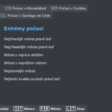
🇮🇳 Počasí v Ahmadábád
🇧🇷 Počasí v Curitiba
🇨🇱 Počasí v Santiago de Chile
Extrémy počasí
Nejžhavější města právě teď
Nejchladnější města právě teď
Města s nejvíce deštěm
Města s největším větrem
Nejslunnější města
Nejhorší kvalita ovzduší právě teď
🇮🇹
🇫🇷
🇱🇹
tākļi
Meteo
Météo
Oras