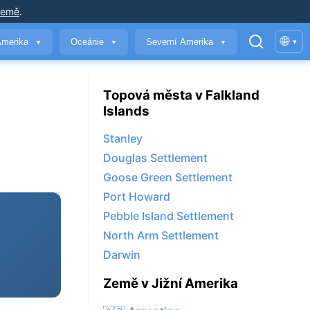
země
.
🌐
Amerika
Oceánie
Severní Amerika
▾
▼
▼
▼
Topová města v Falkland
Islands
Stanley
Douglas Settlement
Goose Green Settlement
Port Howard
Pebble Island Settlement
North Arm Settlement
Darwin
Země v Jižní Amerika