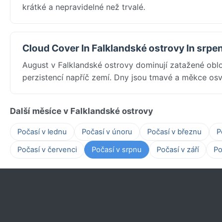
krátké a nepravidelné než trvalé.
Cloud Cover In Falklandské ostrovy In srpe
August v Falklandské ostrovy dominují zatažené obl
perzistencí napříč zemí. Dny jsou tmavé a měkce os
Další měsíce v Falklandské ostrovy
Počasí v lednu
Počasí v únoru
Počasí v březnu
P
Počasí v červenci
Počasí v srpnu
Počasí v září
Po