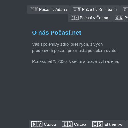
🇹🇷 Počasí v Adana
🇮🇳 Počasí v Koimbatur
🇨
🇮🇳 Počasí v Čennaí
🇬🇳 P
O nás Počasí.net
Váš spolehlivý zdroj přesných, živých
předpovědí počasí pro města po celém světě.
Počasí.net © 2026. Všechna práva vyhrazena.
🇲🇾
🇮🇩
🇪🇸
Cuaca
Cuaca
El tiempo