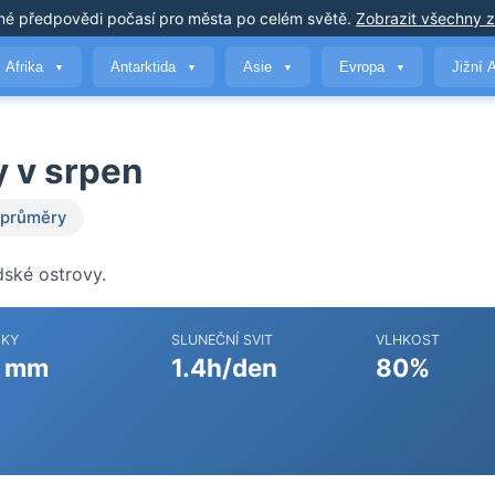
né předpovědi počasí
pro města po celém světě
.
Zobrazit všechny 
Afrika
Antarktida
Asie
Evropa
Jižní 
▼
▼
▼
▼
y v srpen
 průměry
dské ostrovy.
ŽKY
SLUNEČNÍ SVIT
VLHKOST
 mm
1.4h/den
80%