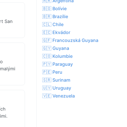
🇦🇷 Argentina
🇧🇴 Bolívie
🇧🇷 Brazílie
rt San
🇨🇱 Chile
🇪🇨 Ekvádor
🇬🇫 Francouzská Guyana
🇬🇾 Guyana
🇨🇴 Kolumbie
ho
🇵🇾 Paraguay
 malými
🇵🇪 Peru
🇸🇷 Surinam
🇺🇾 Uruguay
🇻🇪 Venezuela
ích
imi.