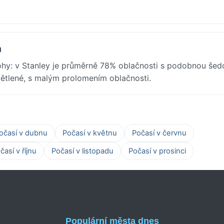
n
ohy: v Stanley je průměrně 78% oblačnosti s podobnou šed
větlené, s malým prolomením oblačnosti.
očasí v dubnu
Počasí v květnu
Počasí v červnu
časí v říjnu
Počasí v listopadu
Počasí v prosinci
Populární města dnes