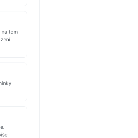
e na tom
zení.
mínky
e.
píše