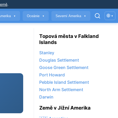
země
.
🌐
Amerika
Oceánie
Severní Amerika
▾
▼
▼
▼
Topová města v Falkland
Islands
Stanley
Douglas Settlement
Goose Green Settlement
Port Howard
Pebble Island Settlement
North Arm Settlement
Darwin
Země v Jižní Amerika