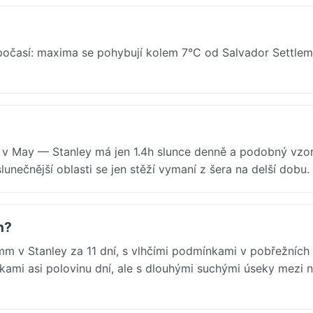
počasí: maxima se pohybují kolem 7°C od Salvador Settle
 v May — Stanley má jen 1.4h slunce denně a podobný vzor
slunečnější oblasti se jen stěží vymaní z šera na delší dobu.
n?
mm v Stanley za 11 dní, s vlhčími podmínkami v pobřežních
ňkami asi polovinu dní, ale s dlouhými suchými úseky mezi n