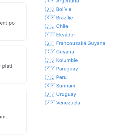
🇦🇷 Argentina
🇧🇴 Bolívie
🇧🇷 Brazílie
ment po
🇨🇱 Chile
🇪🇨 Ekvádor
🇬🇫 Francouzská Guyana
🇬🇾 Guyana
🇨🇴 Kolumbie
 platí
🇵🇾 Paraguay
🇵🇪 Peru
🇸🇷 Surinam
🇺🇾 Uruguay
🇻🇪 Venezuela
imi.