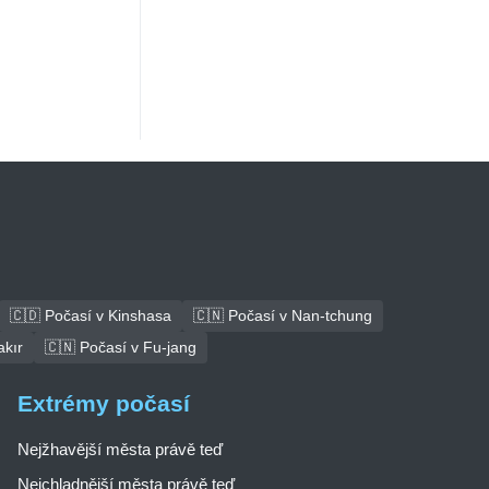
🇨🇩 Počasí v Kinshasa
🇨🇳 Počasí v Nan-tchung
akır
🇨🇳 Počasí v Fu-jang
Extrémy počasí
Nejžhavější města právě teď
Nejchladnější města právě teď