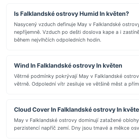
Is Falklandské ostrovy Humid In květen?
Nasycený vzduch definuje May v Falklandské ostrovy
nepříjemně. Vzduch po dešti doslova kape a i zastíně
během nejvlhčích odpoledních hodin.
Wind In Falklandské ostrovy In květen
Větrné podmínky pokrývají May v Falklandské ostrov
větrně. Odpolední vítr zesiluje ve většině měst a pří
Cloud Cover In Falklandské ostrovy In květ
May v Falklandské ostrovy dominují zatažené oblohy
perzistencí napříč zemí. Dny jsou tmavé a měkce os