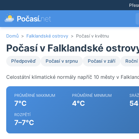
Přes
Počasí.
net
Domů
>
Falklandské ostrovy
>
Počasí v květnu
Počasí v Falklandské ostrov
Předpověď
Počasí v srpnu
Počasí v září
Roční
Celostátní klimatické normály napříč 10 městy v Falklan
PRŮMĚRNÉ MAXIMUM
PRŮMĚRNÉ MINIMUM
SRÁ
7°C
4°C
54
ROZPĚTÍ
7–7°C