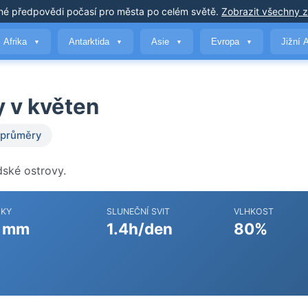
né předpovědi počasí
pro města po celém světě
.
Zobrazit všechny 
Afrika
Antarktida
Asie
Evropa
Jižní 
▼
▼
▼
▼
y v květen
 průměry
dské ostrovy.
ŽKY
SLUNEČNÍ SVIT
VLHKOST
 mm
1.4h/den
80%