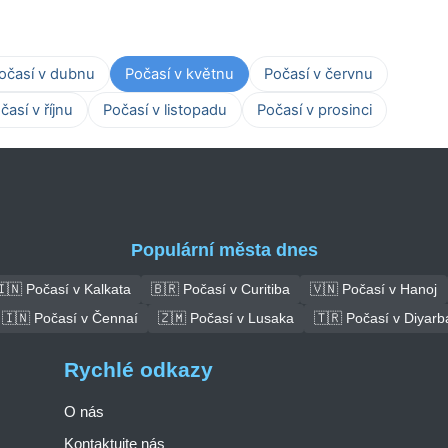
očasí v dubnu
Počasí v květnu
Počasí v červnu
časí v říjnu
Počasí v listopadu
Počasí v prosinci
Populární města dnes
🇮🇳 Počasí v Kalkata
🇧🇷 Počasí v Curitiba
🇻🇳 Počasí v Hanoj
🇮🇳 Počasí v Čennaí
🇿🇲 Počasí v Lusaka
🇹🇷 Počasí v Diyarb
Rychlé odkazy
O nás
Kontaktujte nás