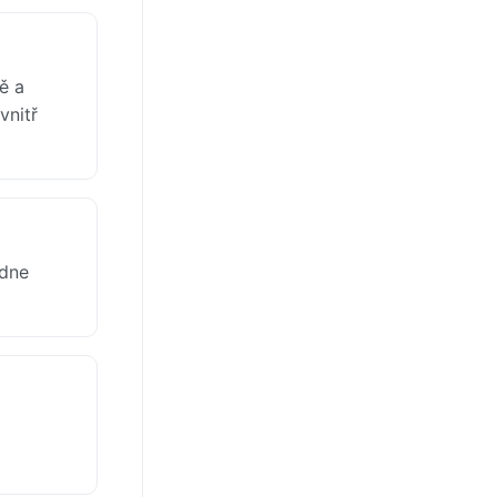
ě a
vnitř
 dne