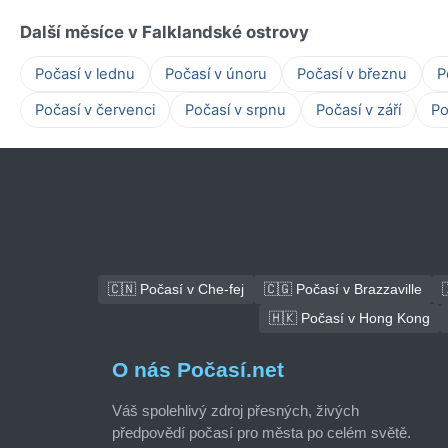
Další měsíce v Falklandské ostrovy
Počasí v lednu
Počasí v únoru
Počasí v březnu
P
Počasí v červenci
Počasí v srpnu
Počasí v září
Po
🇨🇳 Počasí v Che-fej
🇨🇬 Počasí v Brazzaville
🇭🇰 Počasí v Hong Kong
O nás Počasí.net
Váš spolehlivý zdroj přesných, živých
předpovědí počasí pro města po celém světě.