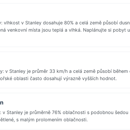
: vlhkost v Stanley dosahuje 80% a celá země působí dusn
ná venkovní místa jsou teplá a vlhká. Naplánujte si pobyt u
y: v Stanley je průměr 33 km/h a celá země působí během
mořské oblasti často dosahují výrazně vyšších hodnot.
en
: v Stanley je průměrně 76% oblačnosti s podobnou šedou
větlené, s malým prolomením oblačnosti.