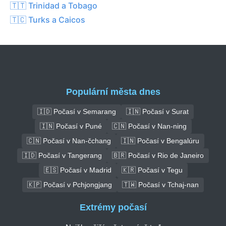
🇹🇹 Trinidad a Tobago
🇹🇨 Turks a Caicos
Populární města dnes
🇮🇩 Počasí v Semarang
🇮🇳 Počasí v Surat
🇮🇳 Počasí v Puné
🇨🇳 Počasí v Nan-ning
🇨🇳 Počasí v Nan-čchang
🇮🇳 Počasí v Bengalúru
🇮🇩 Počasí v Tangerang
🇧🇷 Počasí v Rio de Janeiro
🇪🇸 Počasí v Madrid
🇰🇷 Počasí v Tegu
🇰🇵 Počasí v Pchjongjang
🇹🇼 Počasí v Tchaj-nan
Extrémy počasí