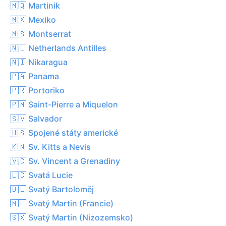
🇲🇶 Martinik
🇲🇽 Mexiko
🇲🇸 Montserrat
🇳🇱 Netherlands Antilles
🇳🇮 Nikaragua
🇵🇦 Panama
🇵🇷 Portoriko
🇵🇲 Saint-Pierre a Miquelon
🇸🇻 Salvador
🇺🇸 Spojené státy americké
🇰🇳 Sv. Kitts a Nevis
🇻🇨 Sv. Vincent a Grenadiny
🇱🇨 Svatá Lucie
🇧🇱 Svatý Bartoloměj
🇲🇫 Svatý Martin (Francie)
🇸🇽 Svatý Martin (Nizozemsko)