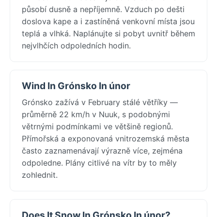
působí dusně a nepříjemně. Vzduch po dešti
doslova kape a i zastíněná venkovní místa jsou
teplá a vlhká. Naplánujte si pobyt uvnitř během
nejvlhčích odpoledních hodin.
Wind In Grónsko In únor
Grónsko zažívá v February stálé větříky —
průměrně 22 km/h v Nuuk, s podobnými
větrnými podmínkami ve většině regionů.
Přímořská a exponovaná vnitrozemská města
často zaznamenávají výrazně více, zejména
odpoledne. Plány citlivé na vítr by to měly
zohlednit.
Does It Snow In Grónsko In únor?