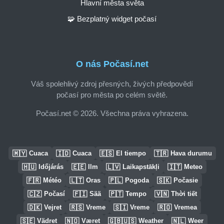
Hlavní města světa
🧩 Bezplatný widget počasí
O nás Počasí.net
Váš spolehlivý zdroj přesných, živých předpovědí
počasí pro města po celém světě.
Počasí.net © 2026. Všechna práva vyhrazena.
🇲🇾
🇮🇩
🇪🇸
🇹🇷
Cuaca
Cuaca
El tiempo
Hava durumu
🇭🇺
🇪🇪
🇱🇻
🇮🇹
Időjárás
Ilm
Laikapstākļi
Meteo
🇫🇷
🇱🇹
🇵🇱
🇸🇰
Météo
Oras
Pogoda
Počasie
🇨🇿
🇫🇮
🇵🇹
🇻🇳
Počasí
Sää
Tempo
Thời tiết
🇩🇰
🇷🇸
🇸🇮
🇷🇴
Vejret
Vreme
Vreme
Vremea
🇸🇪
🇳🇴
🇬🇧🇺🇸
🇳🇱
Vädret
Været
Weather
Weer