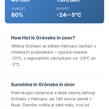
VLHKOST
ROZPĚTÍ
80%
-24–-5°C
How Hot Is Grónsko in únor?
Většina Grónsko se během February nachází v
chladných podmínkách – typická maxima
-13°C, s regionálními odchylkami od -24°C do
-5°C.
Sunshine in Grónsko in únor
Přetrvávající oblačnost a šedá obloha definují
Grónsko v February: asi 1.8h slunce denně v
Nuuk. Denního světla je také málo, trvá od