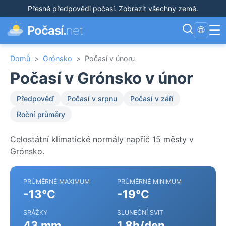
Přesné předpovědi počasí
.
Zobrazit všechny země
.
☰
Počasí.
net
🌐
Domů
>
Grónsko
>
Počasí v únoru
Počasí v Grónsko v únor
Předpověď
Počasí v srpnu
Počasí v září
Roční průměry
Celostátní klimatické normály napříč 15 městy v
Grónsko.
PRŮMĚRNÉ MAXIMUM
PRŮMĚRNÉ MINIMUM
-13°C
-19°C
SRÁŽKY
SLUNEČNÍ SVIT
43 mm
1.8h/den