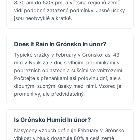
8:30 am do 5:05 pm, a většina regionů země
vidí podobné zatažené podmínky. Jasné úseky
jsou neobvyklé a krátké.
Does It Rain In Grónsko In únor?
Typické srážky v February v Grónsko: asi 43
mm v Nuuk za 7 dní, s vlhčími podmínkami v
pobřežních oblastech a suššími ve vnitrozemí.
Počítejte s přeháňkami asi polovinu dní, ale s
dlouhými suchými úseky mezi nimi. Vzorec je
proměnlivý, ale předvídatelný.
Is Grónsko Humid In únor?
Nasycený vzduch definuje February v Grónsko:
vlhkost v Nuuk dosahuje 80% a celá země