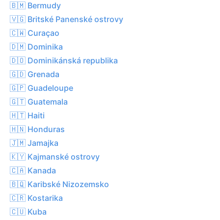
🇧🇲 Bermudy
🇻🇬 Britské Panenské ostrovy
🇨🇼 Curaçao
🇩🇲 Dominika
🇩🇴 Dominikánská republika
🇬🇩 Grenada
🇬🇵 Guadeloupe
🇬🇹 Guatemala
🇭🇹 Haiti
🇭🇳 Honduras
🇯🇲 Jamajka
🇰🇾 Kajmanské ostrovy
🇨🇦 Kanada
🇧🇶 Karibské Nizozemsko
🇨🇷 Kostarika
🇨🇺 Kuba