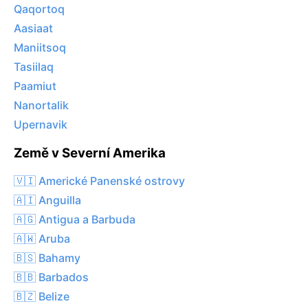
Qaqortoq
Aasiaat
Maniitsoq
Tasiilaq
Paamiut
Nanortalik
Upernavik
Země v Severní Amerika
🇻🇮 Americké Panenské ostrovy
🇦🇮 Anguilla
🇦🇬 Antigua a Barbuda
🇦🇼 Aruba
🇧🇸 Bahamy
🇧🇧 Barbados
🇧🇿 Belize