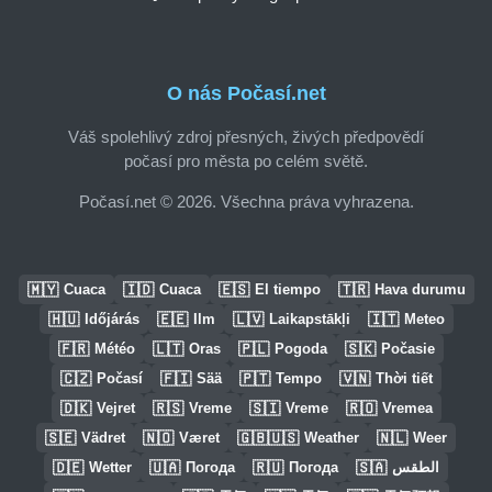
O nás Počasí.net
Váš spolehlivý zdroj přesných, živých předpovědí
počasí pro města po celém světě.
Počasí.net © 2026. Všechna práva vyhrazena.
🇲🇾
🇮🇩
🇪🇸
🇹🇷
Cuaca
Cuaca
El tiempo
Hava durumu
🇭🇺
🇪🇪
🇱🇻
🇮🇹
Időjárás
Ilm
Laikapstākļi
Meteo
🇫🇷
🇱🇹
🇵🇱
🇸🇰
Météo
Oras
Pogoda
Počasie
🇨🇿
🇫🇮
🇵🇹
🇻🇳
Počasí
Sää
Tempo
Thời tiết
🇩🇰
🇷🇸
🇸🇮
🇷🇴
Vejret
Vreme
Vreme
Vremea
🇸🇪
🇳🇴
🇬🇧🇺🇸
🇳🇱
Vädret
Været
Weather
Weer
🇩🇪
🇺🇦
🇷🇺
🇸🇦
Wetter
Погода
Погода
الطقس