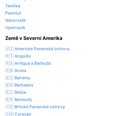
Tasiilaq
Paamiut
Nanortalik
Upernavik
Země v Severní Amerika
🇻🇮 Americké Panenské ostrovy
🇦🇮 Anguilla
🇦🇬 Antigua a Barbuda
🇦🇼 Aruba
🇧🇸 Bahamy
🇧🇧 Barbados
🇧🇿 Belize
🇧🇲 Bermudy
🇻🇬 Britské Panenské ostrovy
🇨🇼 Curaçao