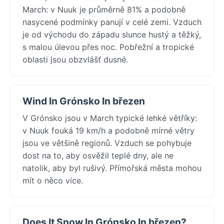
March: v Nuuk je průměrně 81% a podobně
nasycené podmínky panují v celé zemi. Vzduch
je od východu do západu slunce hustý a těžký,
s malou úlevou přes noc. Pobřežní a tropické
oblasti jsou obzvlášť dusné.
Wind In Grónsko In březen
V Grónsko jsou v March typické lehké větříky:
v Nuuk fouká 19 km/h a podobně mírné větry
jsou ve většině regionů. Vzduch se pohybuje
dost na to, aby osvěžil teplé dny, ale ne
natolik, aby byl rušivý. Přímořská města mohou
mít o něco více.
Does It Snow In Grónsko In březen?