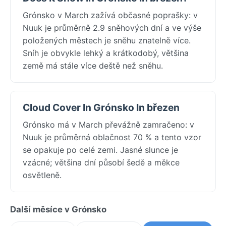
Grónsko v March zažívá občasné poprašky: v
Nuuk je průměrně 2.9 sněhových dní a ve výše
položených městech je sněhu znatelně více.
Sníh je obvykle lehký a krátkodobý, většina
země má stále více deště než sněhu.
Cloud Cover In Grónsko In březen
Grónsko má v March převážně zamračeno: v
Nuuk je průměrná oblačnost 70 % a tento vzor
se opakuje po celé zemi. Jasné slunce je
vzácné; většina dní působí šedě a měkce
osvětleně.
Další měsíce v Grónsko