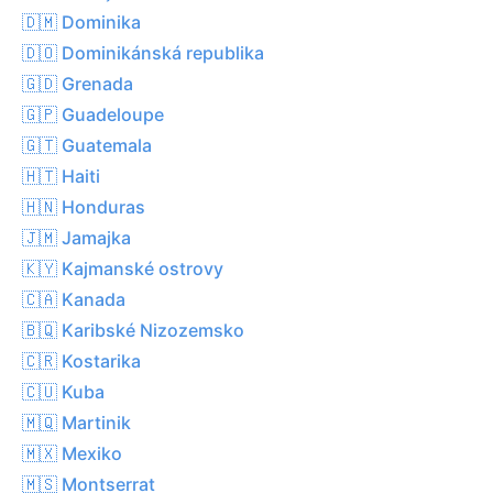
🇩🇲 Dominika
🇩🇴 Dominikánská republika
🇬🇩 Grenada
🇬🇵 Guadeloupe
🇬🇹 Guatemala
🇭🇹 Haiti
🇭🇳 Honduras
🇯🇲 Jamajka
🇰🇾 Kajmanské ostrovy
🇨🇦 Kanada
🇧🇶 Karibské Nizozemsko
🇨🇷 Kostarika
🇨🇺 Kuba
🇲🇶 Martinik
🇲🇽 Mexiko
🇲🇸 Montserrat