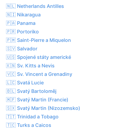
🇳🇱 Netherlands Antilles
🇳🇮 Nikaragua
🇵🇦 Panama
🇵🇷 Portoriko
🇵🇲 Saint-Pierre a Miquelon
🇸🇻 Salvador
🇺🇸 Spojené státy americké
🇰🇳 Sv. Kitts a Nevis
🇻🇨 Sv. Vincent a Grenadiny
🇱🇨 Svatá Lucie
🇧🇱 Svatý Bartoloměj
🇲🇫 Svatý Martin (Francie)
🇸🇽 Svatý Martin (Nizozemsko)
🇹🇹 Trinidad a Tobago
🇹🇨 Turks a Caicos