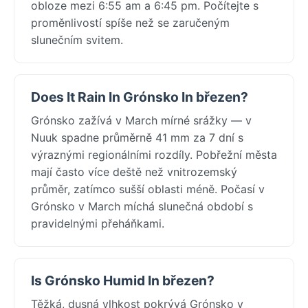
obloze mezi 6:55 am a 6:45 pm. Počítejte s
proměnlivostí spíše než se zaručeným
slunečním svitem.
Does It Rain In Grónsko In březen?
Grónsko zažívá v March mírné srážky — v
Nuuk spadne průměrně 41 mm za 7 dní s
výraznými regionálními rozdíly. Pobřežní města
mají často více deště než vnitrozemský
průměr, zatímco sušší oblasti méně. Počasí v
Grónsko v March míchá slunečná období s
pravidelnými přeháňkami.
Is Grónsko Humid In březen?
Těžká, dusná vlhkost pokrývá Grónsko v