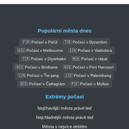
Populární města dnes
🇫🇷 Počasí v Paříž
🇹🇷 Počasí v Byzantion
🇦🇺 Počasí v Melbourne
🇮🇳 Počasí v Vadódara
🇹🇷 Počasí v Diyarbakır
🇲🇦 Počasí v rabat
🇦🇺 Počasí v Brisbane
🇳🇬 Počasí v Port Harcourt
🇨🇳 Počasí v Ťie-jang
🇮🇩 Počasí v Palembang
🇧🇩 Počasí v Čattagrám
🇵🇰 Počasí v Multan
Extrémy počasí
Nejžhavější města právě teď
Nejchladnější města právě teď
Města s nejvíce deštěm