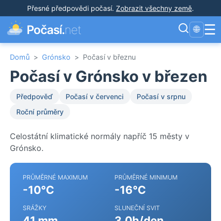
Přesné předpovědi počasí
.
Zobrazit všechny země
.
☰
Počasí.
net
🌐
Domů
>
Grónsko
>
Počasí v březnu
Počasí v Grónsko v březen
Předpověď
Počasí v červenci
Počasí v srpnu
Roční průměry
Celostátní klimatické normály napříč 15 městy v
Grónsko.
PRŮMĚRNÉ MAXIMUM
PRŮMĚRNÉ MINIMUM
-10°C
-16°C
SRÁŽKY
SLUNEČNÍ SVIT
41 mm
3.0h/den