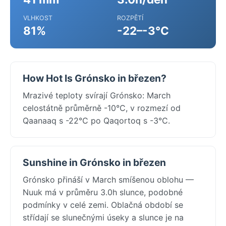
VLHKOST
ROZPĚTÍ
81%
-22–-3°C
How Hot Is Grónsko in březen?
Mrazivé teploty svírají Grónsko: March
celostátně průměrně -10°C, v rozmezí od
Qaanaaq s -22°C po Qaqortoq s -3°C.
Sunshine in Grónsko in březen
Grónsko přináší v March smíšenou oblohu —
Nuuk má v průměru 3.0h slunce, podobné
podmínky v celé zemi. Oblačná období se
střídají se slunečnými úseky a slunce je na