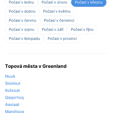
Počasí v lednu
Počasí v únoru
Počasí v březnu
Počasí v dubnu
Počasí v květnu
Počasí v červnu
Počasí v červenci
Počasí v srpnu
Počasí v září
Počasí v říjnu
Počasí v listopadu
Počasí v prosinci
Topová města v Greenland
Nuuk
Sisimiut
Ilulissat
Qaqortoq
Aasiaat
Maniitsoq