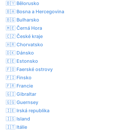
🇧🇾 Bělorusko
🇧🇦 Bosna a Hercegovina
🇧🇬 Bulharsko
🇲🇪 Černá Hora
🇨🇿 České kraje
🇭🇷 Chorvatsko
🇩🇰 Dánsko
🇪🇪 Estonsko
🇫🇴 Faerské ostrovy
🇫🇮 Finsko
🇫🇷 Francie
🇬🇮 Gibraltar
🇬🇬 Guernsey
🇮🇪 Irská republika
🇮🇸 Island
🇮🇹 Itálie