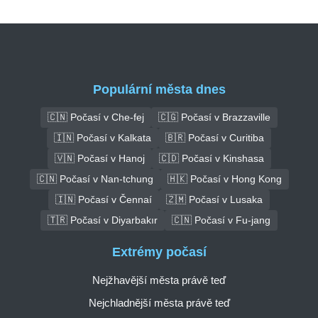
Populární města dnes
🇨🇳 Počasí v Che-fej
🇨🇬 Počasí v Brazzaville
🇮🇳 Počasí v Kalkata
🇧🇷 Počasí v Curitiba
🇻🇳 Počasí v Hanoj
🇨🇩 Počasí v Kinshasa
🇨🇳 Počasí v Nan-tchung
🇭🇰 Počasí v Hong Kong
🇮🇳 Počasí v Čennaí
🇿🇲 Počasí v Lusaka
🇹🇷 Počasí v Diyarbakır
🇨🇳 Počasí v Fu-jang
Extrémy počasí
Nejžhavější města právě teď
Nejchladnější města právě teď