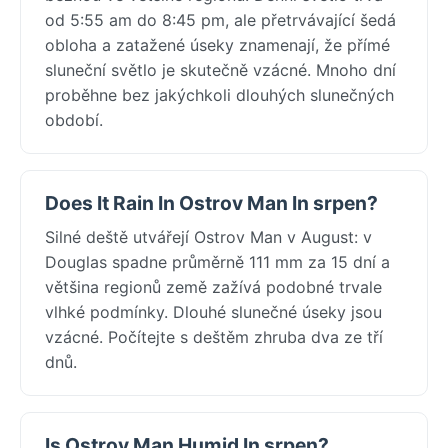
od 5:55 am do 8:45 pm, ale přetrvávající šedá
obloha a zatažené úseky znamenají, že přímé
sluneční světlo je skutečně vzácné. Mnoho dní
proběhne bez jakýchkoli dlouhých slunečných
období.
Does It Rain In Ostrov Man In srpen?
Silné deště utvářejí Ostrov Man v August: v
Douglas spadne průměrně 111 mm za 15 dní a
většina regionů země zažívá podobné trvale
vlhké podmínky. Dlouhé slunečné úseky jsou
vzácné. Počítejte s deštěm zhruba dva ze tří
dnů.
Is Ostrov Man Humid In srpen?