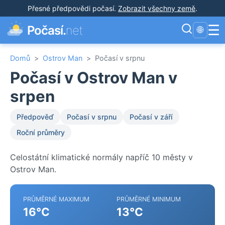
Přesné předpovědi počasí
.
Zobrazit všechny země
.
☰
Počasí.
net
🌐
Domů
>
Ostrov Man
>
Počasí v srpnu
Počasí v Ostrov Man v
srpen
Předpověď
Počasí v srpnu
Počasí v září
Roční průměry
Celostátní klimatické normály napříč 10 městy v
Ostrov Man.
PRŮMĚRNÉ MAXIMUM
PRŮMĚRNÉ MINIMUM
16°C
13°C