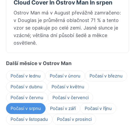
Cloud Cover In Ostrov Man In srpen
Ostrov Man má v August převážně zamračeno:
v Douglas je průměrná oblačnost 71 % a tento
vzor se opakuje po celé zemi. Jasné slunce je
vzácné; většina dní působí šedě a měkce
osvětleně.
Další měsíce v Ostrov Man
Počasí v lednu
Počasí v únoru
Počasí v březnu
Počasí v dubnu
Počasí v květnu
Počasí v červnu
Počasí v červenci
Počasí v srpnu
Počasí v září
Počasí v říjnu
Počasí v listopadu
Počasí v prosinci