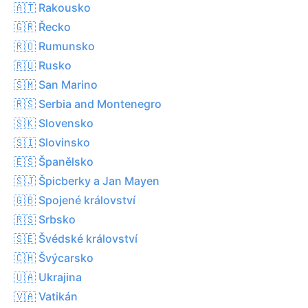
🇦🇹 Rakousko
🇬🇷 Řecko
🇷🇴 Rumunsko
🇷🇺 Rusko
🇸🇲 San Marino
🇷🇸 Serbia and Montenegro
🇸🇰 Slovensko
🇸🇮 Slovinsko
🇪🇸 Španělsko
🇸🇯 Špicberky a Jan Mayen
🇬🇧 Spojené království
🇷🇸 Srbsko
🇸🇪 Švédské království
🇨🇭 Švýcarsko
🇺🇦 Ukrajina
🇻🇦 Vatikán