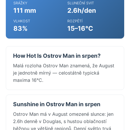
SRÁŽKY
SLUNEČNÍ SVIT
111 mm
2.6h/den
VLHKOST
ROZPĚTÍ
83%
15–16°C
How Hot Is Ostrov Man in srpen?
Malá rozloha Ostrov Man znamená, že August
je jednotně mírný — celostátně typická
maxima 16°C.
Sunshine in Ostrov Man in srpen
Ostrov Man má v August omezené slunce: jen
2.6h denně v Douglas, s hustou oblačností
běžnou ve většině regionů. Denní světlo trvá