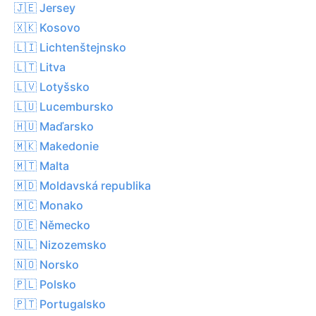
🇯🇪 Jersey
🇽🇰 Kosovo
🇱🇮 Lichtenštejnsko
🇱🇹 Litva
🇱🇻 Lotyšsko
🇱🇺 Lucembursko
🇭🇺 Maďarsko
🇲🇰 Makedonie
🇲🇹 Malta
🇲🇩 Moldavská republika
🇲🇨 Monako
🇩🇪 Německo
🇳🇱 Nizozemsko
🇳🇴 Norsko
🇵🇱 Polsko
🇵🇹 Portugalsko