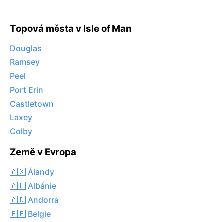
Topová města v Isle of Man
Douglas
Ramsey
Peel
Port Erin
Castletown
Laxey
Colby
Země v Evropa
🇦🇽 Ålandy
🇦🇱 Albánie
🇦🇩 Andorra
🇧🇪 Belgie