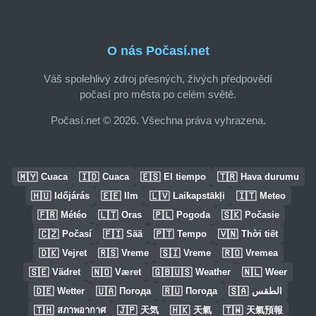
O nás Počasí.net
Váš spolehlivý zdroj přesných, živých předpovědí
počasí pro města po celém světě.
Počasí.net © 2026. Všechna práva vyhrazena.
🇲🇾
🇮🇩
🇪🇸
🇹🇷
Cuaca
Cuaca
El tiempo
Hava durumu
🇭🇺
🇪🇪
🇱🇻
🇮🇹
Időjárás
Ilm
Laikapstākļi
Meteo
🇫🇷
🇱🇹
🇵🇱
🇸🇰
Météo
Oras
Pogoda
Počasie
🇨🇿
🇫🇮
🇵🇹
🇻🇳
Počasí
Sää
Tempo
Thời tiết
🇩🇰
🇷🇸
🇸🇮
🇷🇴
Vejret
Vreme
Vreme
Vremea
🇸🇪
🇳🇴
🇬🇧🇺🇸
🇳🇱
Vädret
Været
Weather
Weer
🇩🇪
🇺🇦
🇷🇺
🇸🇦
Wetter
Погода
Погода
الطقس
🇹🇭
🇯🇵
🇭🇰
🇹🇼
สภาพอากาศ
天気
天氣
天氣預報