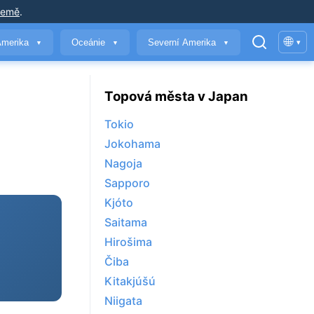
země
.
🌐
Amerika
Oceánie
Severní Amerika
▾
▼
▼
▼
Topová města v Japan
Tokio
Jokohama
Nagoja
Sapporo
Kjóto
Saitama
Hirošima
Čiba
Kitakjúšú
Niigata