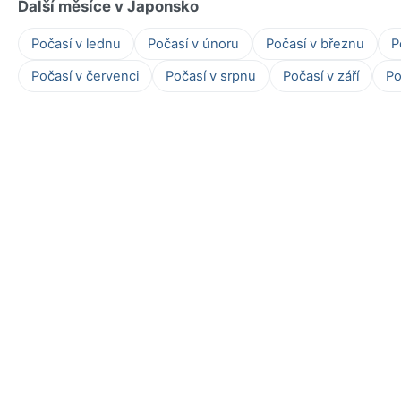
Další měsíce v Japonsko
Počasí v lednu
Počasí v únoru
Počasí v březnu
P
Počasí v červenci
Počasí v srpnu
Počasí v září
Po