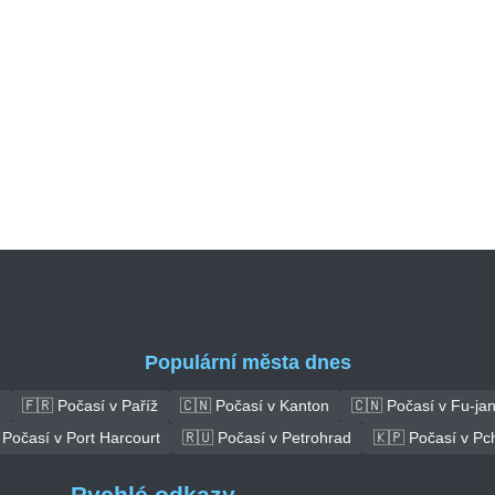
Populární města dnes
🇫🇷 Počasí v Paříž
🇨🇳 Počasí v Kanton
🇨🇳 Počasí v Fu-ja
 Počasí v Port Harcourt
🇷🇺 Počasí v Petrohrad
🇰🇵 Počasí v Pc
Rychlé odkazy