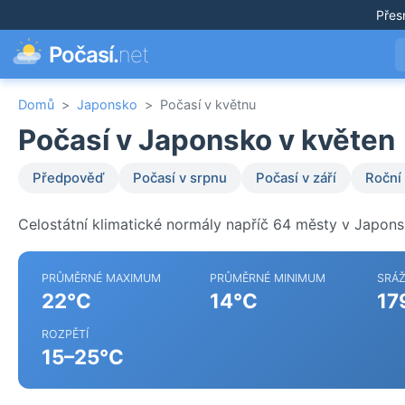
Přes
Počasí.
net
Domů
>
Japonsko
>
Počasí v květnu
Počasí v Japonsko v květen
Předpověď
Počasí v srpnu
Počasí v září
Roční
Celostátní klimatické normály napříč 64 městy v Japons
PRŮMĚRNÉ MAXIMUM
PRŮMĚRNÉ MINIMUM
SRÁ
22°C
14°C
17
ROZPĚTÍ
15–25°C