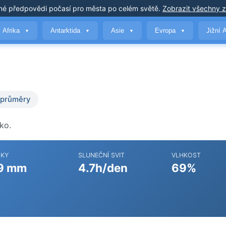
né předpovědi počasí
pro města po celém světě
.
Zobrazit všechny 
Afrika
Antarktida
Asie
Evropa
Jižní 
▼
▼
▼
▼
 průměry
ko.
ŽKY
SLUNEČNÍ SVIT
VLHKOST
9 mm
4.7h/den
69%