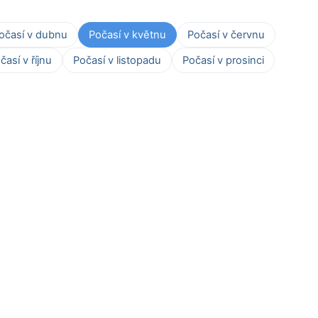
očasí v dubnu
Počasí v květnu
Počasí v červnu
časí v říjnu
Počasí v listopadu
Počasí v prosinci