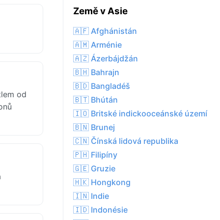
Země v Asie
🇦🇫 Afghánistán
🇦🇲 Arménie
🇦🇿 Ázerbájdžán
🇧🇭 Bahrajn
🇧🇩 Bangladéš
tlem od
🇧🇹 Bhútán
ionů
🇮🇴 Britské indickooceánské území
🇧🇳 Brunej
🇨🇳 Čínská lidová republika
🇵🇭 Filipíny
🇬🇪 Gruzie
á
🇭🇰 Hongkong
🇮🇳 Indie
🇮🇩 Indonésie