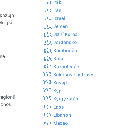
🇮🇶 Irák
🇮🇷 Írán
ukazuje
🇮🇱 Izrael
nější.
🇾🇪 Jemen
🇰🇷 Jižní Korea
🇯🇴 Jordánsko
🇰🇭 Kambodža
ině
🇶🇦 Katar
🇰🇿 Kazachstán
🇨🇨 Kokosové ostrovy
🇰🇼 Kuvajt
🇨🇾 Kypr
regionů.
🇰🇬 Kyrgyzstán
 mohou
🇱🇦 Laos
🇱🇧 Libanon
🇲🇴 Macao