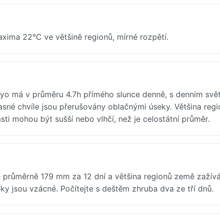
xima 22°C ve většině regionů, mírné rozpětí.
okyo má v průměru 4.7h přímého slunce denně, s denním svě
asné chvíle jsou přerušovány oblačnými úseky. Většina reg
ti mohou být sušší nebo vlhčí, než je celostátní průměr.
e průměrně 179 mm za 12 dní a většina regionů země zažív
y jsou vzácné. Počítejte s deštěm zhruba dva ze tří dnů.