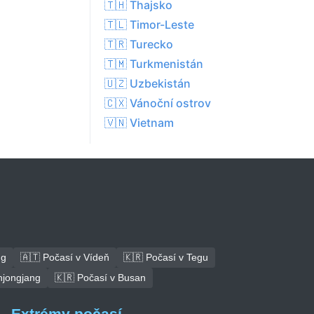
🇹🇭 Thajsko
🇹🇱 Timor-Leste
🇹🇷 Turecko
🇹🇲 Turkmenistán
🇺🇿 Uzbekistán
🇨🇽 Vánoční ostrov
🇻🇳 Vietnam
ng
🇦🇹 Počasí v Vídeň
🇰🇷 Počasí v Tegu
hjongjang
🇰🇷 Počasí v Busan
Extrémy počasí