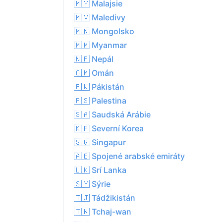
🇲🇾 Malajsie
🇲🇻 Maledivy
🇲🇳 Mongolsko
🇲🇲 Myanmar
🇳🇵 Nepál
🇴🇲 Omán
🇵🇰 Pákistán
🇵🇸 Palestina
🇸🇦 Saudská Arábie
🇰🇵 Severní Korea
🇸🇬 Singapur
🇦🇪 Spojené arabské emiráty
🇱🇰 Srí Lanka
🇸🇾 Sýrie
🇹🇯 Tádžikistán
🇹🇼 Tchaj-wan