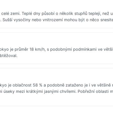
elé zemi. Teplé dny působí o několik stupňů tepleji, než 
. Sušší vysočiny nebo vnitrozemí mohou být o něco snesitel
 Tokyo je průměr 18 km/h, s podobnými podmínkami ve větš
obtěžoval.
o je oblačnost 58 % a podobně zataženo je i ve většině 
mi úseky mezi krátkými jasnými chvílemi. Pobřežní oblasti