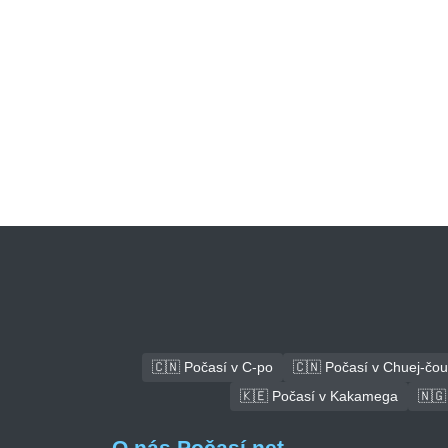
🇨🇳 Počasí v C-po
🇨🇳 Počasí v Chuej-čou
🇰🇪 Počasí v Kakamega
🇳🇬
O nás Počasí.net