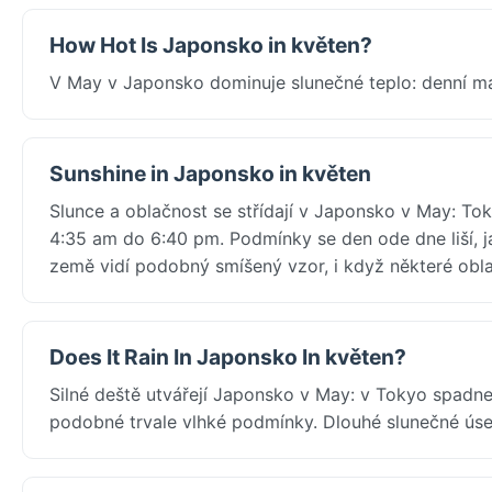
How Hot Is Japonsko in květen?
V May v Japonsko dominuje slunečné teplo: denní ma
Sunshine in Japonsko in květen
Slunce a oblačnost se střídají v Japonsko v May: T
4:35 am do 6:40 pm. Podmínky se den ode dne liší, j
země vidí podobný smíšený vzor, i když některé oblas
Does It Rain In Japonsko In květen?
Silné deště utvářejí Japonsko v May: v Tokyo spadn
podobné trvale vlhké podmínky. Dlouhé slunečné úsek