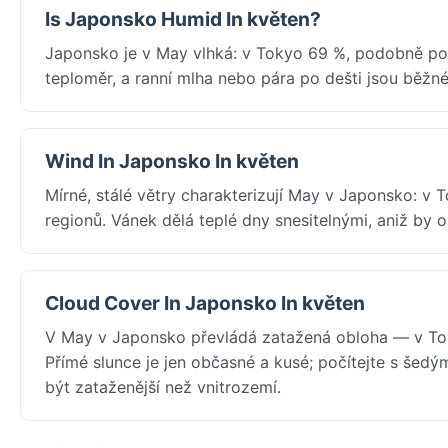
Is Japonsko Humid In květen?
Japonsko je v May vlhká: v Tokyo 69 %, podobně po c
teploměr, a ranní mlha nebo pára po dešti jsou běžné
Wind In Japonsko In květen
Mírné, stálé větry charakterizují May v Japonsko: v
regionů. Vánek dělá teplé dny snesitelnými, aniž by 
Cloud Cover In Japonsko In květen
V May v Japonsko převládá zatažená obloha — v Toky
Přímé slunce je jen občasné a kusé; počítejte s šedý
být zataženější než vnitrozemí.