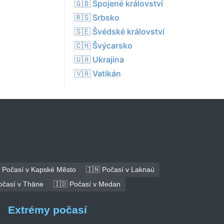
🇬🇧 Spojené království
🇷🇸 Srbsko
🇸🇪 Švédské království
🇨🇭 Švýcarsko
🇺🇦 Ukrajina
🇻🇦 Vatikán
 Počasí v Kapské Město
🇮🇳 Počasí v Laknaú
očasí v Thāne
🇮🇩 Počasí v Medan
Extrémy počasí