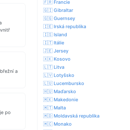
🇫🇷 Francie
🇬🇮 Gibraltar
🇬🇬 Guernsey
a
🇮🇪 Irská republika
vnitř
🇮🇸 Island
🇮🇹 Itálie
🇯🇪 Jersey
🇽🇰 Kosovo
🇱🇹 Litva
břežní a
🇱🇻 Lotyšsko
🇱🇺 Lucembursko
🇭🇺 Maďarsko
🇲🇰 Makedonie
🇲🇹 Malta
je po
🇲🇩 Moldavská republika
🇲🇨 Monako