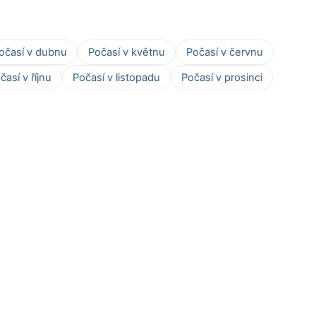
očasí v dubnu
Počasí v květnu
Počasí v červnu
časí v říjnu
Počasí v listopadu
Počasí v prosinci