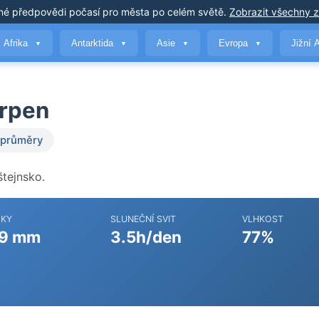
né předpovědi počasí
pro města po celém světě
.
Zobrazit všechny 
Afrika
Antarktida
Asie
Evropa
Jižní 
▼
▼
▼
▼
srpen
 průměry
štejnsko.
ŽKY
SLUNEČNÍ SVIT
VLHKOST
9 mm
3.5h/den
77%