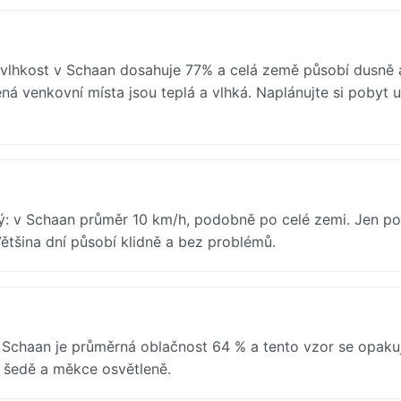
 vlhkost v Schaan dosahuje 77% a celá země působí dusně 
ná venkovní místa jsou teplá a vlhká. Naplánujte si pobyt u
ný: v Schaan průměr 10 km/h, podobně po celé zemi. Jen po
ětšina dní působí klidně a bez problémů.
 Schaan je průměrná oblačnost 64 % a tento vzor se opaku
í šedě a měkce osvětleně.