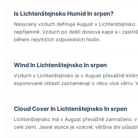
Is Lichtenštejnsko Humid In srpen?
Nasycený vzduch definuje August v Lichtenštejnsko:
nepříjemně. Vzduch po dešti doslova kape a i zastíně
během nejvlhčích odpoledních hodin.
Wind In Lichtenštejnsko In srpen
Vzduch v Lichtenštejnsko je v August převážně klid
exponované oblasti zaznamenají o něco více větru. V
Cloud Cover In Lichtenštejnsko In srpen
Lichtenštejnsko má v August převážně zamračeno: v
celé zemi. Jasné slunce je vzácné; většina dní působ