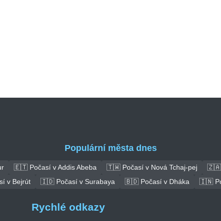
Populární města dnes
ur
🇪🇹 Počasí v Addis Abeba
🇹🇼 Počasí v Nová Tchaj-pej
🇿🇦
í v Bejrút
🇮🇩 Počasí v Surabaya
🇧🇩 Počasí v Dháka
🇮🇳 P
Rychlé odkazy