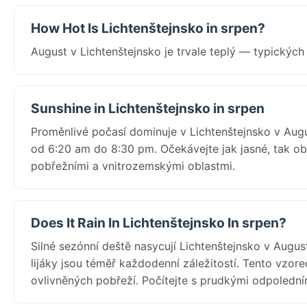
How Hot Is Lichtenštejnsko in srpen?
August v Lichtenštejnsko je trvale teplý — typickýc
Sunshine in Lichtenštejnsko in srpen
Proměnlivé počasí dominuje v Lichtenštejnsko v Augu
od 6:20 am do 8:30 pm. Očekávejte jak jasné, tak ob
pobřežními a vnitrozemskými oblastmi.
Does It Rain In Lichtenštejnsko In srpen?
Silné sezónní deště nasycují Lichtenštejnsko v Aug
lijáky jsou téměř každodenní záležitostí. Tento vzo
ovlivněných pobřeží. Počítejte s prudkými odpoled