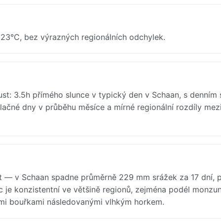
h 23°C, bez výrazných regionálních odchylek.
st: 3.5h přímého slunce v typický den v Schaan, s denním
lačné dny v průběhu měsíce a mírné regionální rozdíly mez
ust — v Schaan spadne průměrně 229 mm srážek za 17 dní, 
rec je konzistentní ve většině regionů, zejména podél monz
ními bouřkami následovanými vlhkým horkem.