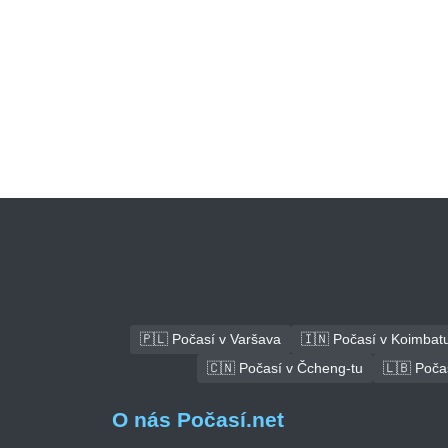
🇵🇱 Počasí v Varšava
🇮🇳 Počasí v Koimbat
🇨🇳 Počasí v Čcheng-tu
🇱🇧 Počas
O nás Počasí.net