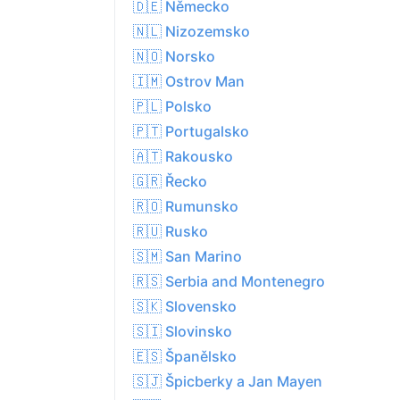
🇩🇪 Německo
🇳🇱 Nizozemsko
🇳🇴 Norsko
🇮🇲 Ostrov Man
🇵🇱 Polsko
🇵🇹 Portugalsko
🇦🇹 Rakousko
🇬🇷 Řecko
🇷🇴 Rumunsko
🇷🇺 Rusko
🇸🇲 San Marino
🇷🇸 Serbia and Montenegro
🇸🇰 Slovensko
🇸🇮 Slovinsko
🇪🇸 Španělsko
🇸🇯 Špicberky a Jan Mayen