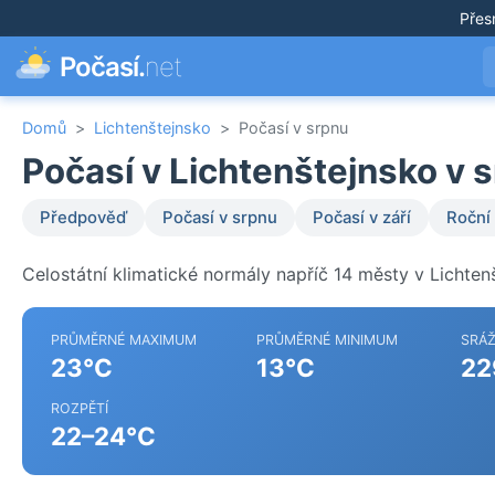
Přes
Počasí.
net
Domů
>
Lichtenštejnsko
>
Počasí v srpnu
Počasí v Lichtenštejnsko v 
Předpověď
Počasí v srpnu
Počasí v září
Roční
Celostátní klimatické normály napříč 14 městy v Lichten
PRŮMĚRNÉ MAXIMUM
PRŮMĚRNÉ MINIMUM
SRÁ
23°C
13°C
22
ROZPĚTÍ
22–24°C