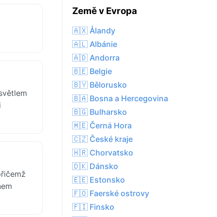
Země v Evropa
🇦🇽 Ålandy
🇦🇱 Albánie
🇦🇩 Andorra
🇧🇪 Belgie
🇧🇾 Bělorusko
 světlem
🇧🇦 Bosna a Hercegovina
i
🇧🇬 Bulharsko
🇲🇪 Černá Hora
🇨🇿 České kraje
🇭🇷 Chorvatsko
🇩🇰 Dánsko
přičemž
🇪🇪 Estonsko
unem
🇫🇴 Faerské ostrovy
🇫🇮 Finsko