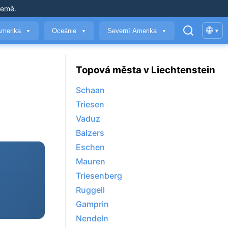
země
.
🌐
Amerika
Oceánie
Severní Amerika
▾
▼
▼
▼
Topová města v Liechtenstein
Schaan
Triesen
Vaduz
Balzers
Eschen
Mauren
Triesenberg
Ruggell
Gamprin
Nendeln