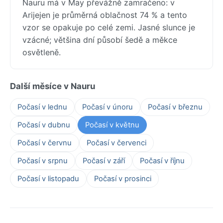
Nauru má v May převážně zamračeno: v
Arijejen je průměrná oblačnost 74 % a tento
vzor se opakuje po celé zemi. Jasné slunce je
vzácné; většina dní působí šedě a měkce
osvětleně.
Další měsíce v Nauru
Počasí v lednu
Počasí v únoru
Počasí v březnu
Počasí v dubnu
Počasí v květnu
Počasí v červnu
Počasí v červenci
Počasí v srpnu
Počasí v září
Počasí v říjnu
Počasí v listopadu
Počasí v prosinci