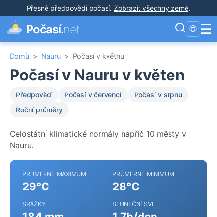
Přesné předpovědi počasí
.
Zobrazit všechny země
.
☰
Počasí.
net
🌐
Domů
>
Nauru
>
Počasí v květnu
Počasí v Nauru v květen
Předpověď
Počasí v červenci
Počasí v srpnu
Roční průměry
Celostátní klimatické normály napříč 10 městy v
Nauru.
PRŮMĚRNÉ MAXIMUM
PRŮMĚRNÉ MINIMUM
29°C
28°C
SRÁŽKY
SLUNEČNÍ SVIT
184 mm
1.7h/den