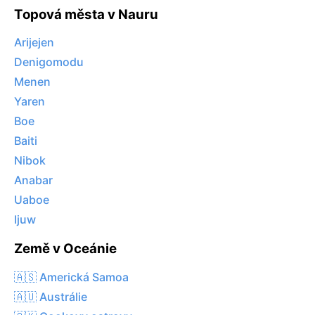
Topová města v Nauru
Arijejen
Denigomodu
Menen
Yaren
Boe
Baiti
Nibok
Anabar
Uaboe
Ijuw
Země v Oceánie
🇦🇸 Americká Samoa
🇦🇺 Austrálie