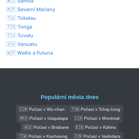
🇼🇸 Samoa
🇲🇵 Severní Mariany
🇹🇰 Tokelau
🇹🇴 Tonga
🇹🇻 Tuvalu
🇻🇺 Vanuatu
🇼🇫 Wallis a Futuna
Populární města dnes
🇨🇳 Počasí v Wu-chan
🇹🇼 Počasí v Tchaj-čung
🇲🇽 Počasí v Iztapalapa
🇨🇦 Počasí v Montreal
🇦🇺 Počasí v Brisbane
🇪🇬 Počasí v Káhira
🇹🇼 Počasí v Kaohsiung
🇮🇳 Počasí v Vadódara