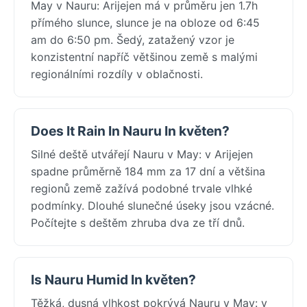
May v Nauru: Arijejen má v průměru jen 1.7h
přímého slunce, slunce je na obloze od 6:45
am do 6:50 pm. Šedý, zatažený vzor je
konzistentní napříč většinou země s malými
regionálními rozdíly v oblačnosti.
Does It Rain In Nauru In květen?
Silné deště utvářejí Nauru v May: v Arijejen
spadne průměrně 184 mm za 17 dní a většina
regionů země zažívá podobné trvale vlhké
podmínky. Dlouhé slunečné úseky jsou vzácné.
Počítejte s deštěm zhruba dva ze tří dnů.
Is Nauru Humid In květen?
Těžká, dusná vlhkost pokrývá Nauru v May: v