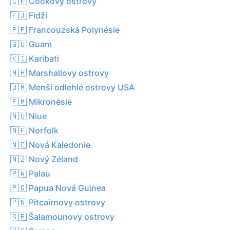
🇨🇰 Cookovy ostrovy
🇫🇯 Fidži
🇵🇫 Francouzská Polynésie
🇬🇺 Guam
🇰🇮 Karibati
🇲🇭 Marshallovy ostrovy
🇺🇲 Menší odlehlé ostrovy USA
🇫🇲 Mikronésie
🇳🇺 Niue
🇳🇫 Norfolk
🇳🇨 Nová Kaledonie
🇳🇿 Nový Zéland
🇵🇼 Palau
🇵🇬 Papua Nová Guinea
🇵🇳 Pitcairnovy ostrovy
🇸🇧 Šalamounovy ostrovy