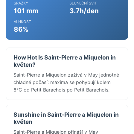
SRÁŽKY
SLUNEČNÍ SVIT
101 mm
3.7h/den
VLHKOST
86%
How Hot Is Saint-Pierre a Miquelon in
květen?
Saint-Pierre a Miquelon zažívá v May jednotné
chladné počasí: maxima se pohybují kolem
6°C od Petit Barachois po Petit Barachois.
Sunshine in Saint-Pierre a Miquelon in
květen
Saint-Pierre a Miquelon přináší v May