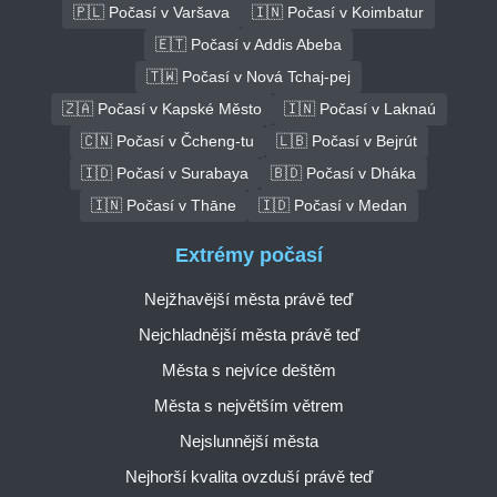
🇵🇱 Počasí v Varšava
🇮🇳 Počasí v Koimbatur
🇪🇹 Počasí v Addis Abeba
🇹🇼 Počasí v Nová Tchaj-pej
🇿🇦 Počasí v Kapské Město
🇮🇳 Počasí v Laknaú
🇨🇳 Počasí v Čcheng-tu
🇱🇧 Počasí v Bejrút
🇮🇩 Počasí v Surabaya
🇧🇩 Počasí v Dháka
🇮🇳 Počasí v Thāne
🇮🇩 Počasí v Medan
Extrémy počasí
Nejžhavější města právě teď
Nejchladnější města právě teď
Města s nejvíce deštěm
Města s největším větrem
Nejslunnější města
Nejhorší kvalita ovzduší právě teď