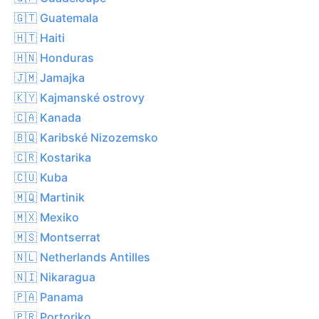
🇬🇹 Guatemala
🇭🇹 Haiti
🇭🇳 Honduras
🇯🇲 Jamajka
🇰🇾 Kajmanské ostrovy
🇨🇦 Kanada
🇧🇶 Karibské Nizozemsko
🇨🇷 Kostarika
🇨🇺 Kuba
🇲🇶 Martinik
🇲🇽 Mexiko
🇲🇸 Montserrat
🇳🇱 Netherlands Antilles
🇳🇮 Nikaragua
🇵🇦 Panama
🇵🇷 Portoriko