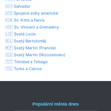
🇸🇻 Salvador
🇺🇸 Spojené státy americké
🇰🇳 Sv. Kitts a Nevis
🇻🇨 Sv. Vincent a Grenadiny
🇱🇨 Svatá Lucie
🇧🇱 Svatý Bartoloměj
🇲🇫 Svatý Martin (Francie)
🇸🇽 Svatý Martin (Nizozemsko)
🇹🇹 Trinidad a Tobago
🇹🇨 Turks a Caicos
Populární města dnes