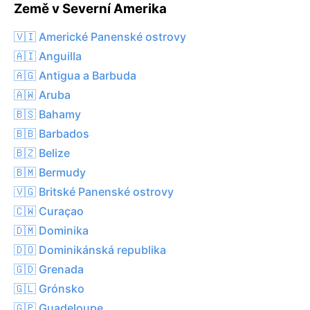
Země v Severní Amerika
🇻🇮 Americké Panenské ostrovy
🇦🇮 Anguilla
🇦🇬 Antigua a Barbuda
🇦🇼 Aruba
🇧🇸 Bahamy
🇧🇧 Barbados
🇧🇿 Belize
🇧🇲 Bermudy
🇻🇬 Britské Panenské ostrovy
🇨🇼 Curaçao
🇩🇲 Dominika
🇩🇴 Dominikánská republika
🇬🇩 Grenada
🇬🇱 Grónsko
🇬🇵 Guadeloupe