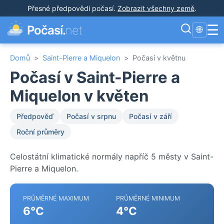
Přesné předpovědi počasí
.
Zobrazit všechny země
.
☰
Počasí.
net
🌐
Domů
>
Saint-Pierre a Miquelon
>
Počasí v květnu
Počasí v Saint-Pierre a
Miquelon v květen
Předpověď
Počasí v srpnu
Počasí v září
Roční průměry
Celostátní klimatické normály napříč 5 městy v Saint-
Pierre a Miquelon.
PRŮMĚRNÉ MAXIMUM
PRŮMĚRNÉ MINIMUM
6°C
4°C