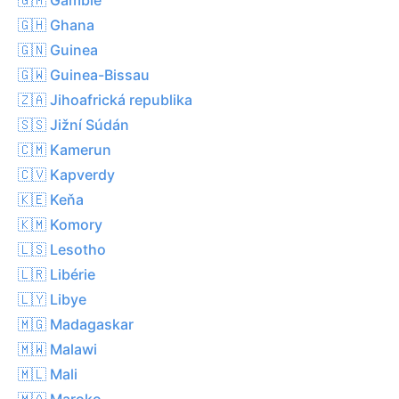
🇬🇭 Ghana
🇬🇳 Guinea
🇬🇼 Guinea-Bissau
🇿🇦 Jihoafrická republika
🇸🇸 Jižní Súdán
🇨🇲 Kamerun
🇨🇻 Kapverdy
🇰🇪 Keňa
🇰🇲 Komory
🇱🇸 Lesotho
🇱🇷 Libérie
🇱🇾 Libye
🇲🇬 Madagaskar
🇲🇼 Malawi
🇲🇱 Mali
🇲🇦 Maroko