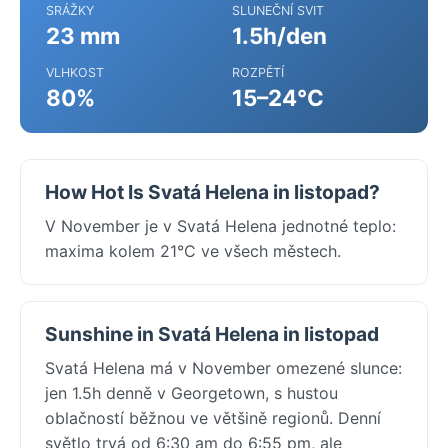
SRÁŽKY
SLUNEČNÍ SVIT
23 mm
1.5h/den
VLHKOST
ROZPĚTÍ
80%
15–24°C
How Hot Is Svatá Helena in listopad?
V November je v Svatá Helena jednotné teplo:
maxima kolem 21°C ve všech městech.
Sunshine in Svatá Helena in listopad
Svatá Helena má v November omezené slunce:
jen 1.5h denně v Georgetown, s hustou
oblačností běžnou ve většině regionů. Denní
světlo trvá od 6:30 am do 6:55 pm, ale