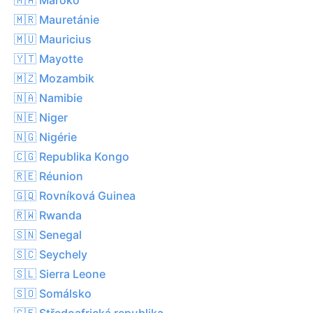
🇲🇷 Mauretánie
🇲🇺 Mauricius
🇾🇹 Mayotte
🇲🇿 Mozambik
🇳🇦 Namibie
🇳🇪 Niger
🇳🇬 Nigérie
🇨🇬 Republika Kongo
🇷🇪 Réunion
🇬🇶 Rovníková Guinea
🇷🇼 Rwanda
🇸🇳 Senegal
🇸🇨 Seychely
🇸🇱 Sierra Leone
🇸🇴 Somálsko
🇨🇫 Středoafrická republika