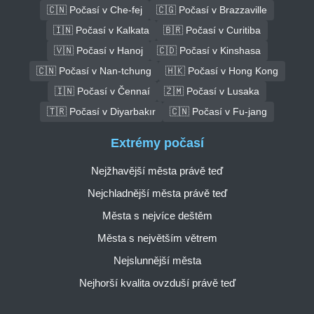
🇨🇳 Počasí v Che-fej
🇨🇬 Počasí v Brazzaville
🇮🇳 Počasí v Kalkata
🇧🇷 Počasí v Curitiba
🇻🇳 Počasí v Hanoj
🇨🇩 Počasí v Kinshasa
🇨🇳 Počasí v Nan-tchung
🇭🇰 Počasí v Hong Kong
🇮🇳 Počasí v Čennaí
🇿🇲 Počasí v Lusaka
🇹🇷 Počasí v Diyarbakır
🇨🇳 Počasí v Fu-jang
Extrémy počasí
Nejžhavější města právě teď
Nejchladnější města právě teď
Města s nejvíce deštěm
Města s největším větrem
Nejslunnější města
Nejhorší kvalita ovzduší právě teď