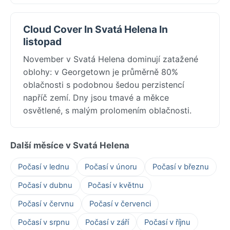
Cloud Cover In Svatá Helena In
listopad
November v Svatá Helena dominují zatažené
oblohy: v Georgetown je průměrně 80%
oblačnosti s podobnou šedou perzistencí
napříč zemí. Dny jsou tmavé a měkce
osvětlené, s malým prolomením oblačnosti.
Další měsíce v Svatá Helena
Počasí v lednu
Počasí v únoru
Počasí v březnu
Počasí v dubnu
Počasí v květnu
Počasí v červnu
Počasí v červenci
Počasí v srpnu
Počasí v září
Počasí v říjnu