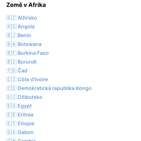
Země v Afrika
🇩🇿 Alžírsko
🇦🇴 Angola
🇧🇯 Benin
🇧🇼 Botswana
🇧🇫 Burkina Faso
🇧🇮 Burundi
🇹🇩 Čad
🇨🇮 Côte d’Ivoire
🇨🇩 Demokratická republika Kongo
🇩🇯 Džibutsko
🇪🇬 Egypt
🇪🇷 Eritrea
🇪🇹 Etiopie
🇬🇦 Gabon
🇬🇲 Gambie