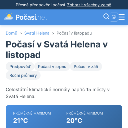
Přesné předpovědi počasí
.
Zobrazit všechny země
.
☰
Počasí.
net
🌐
Domů
>
Svatá Helena
>
Počasí v listopadu
Počasí v Svatá Helena v
listopad
Předpověď
Počasí v srpnu
Počasí v září
Roční průměry
Celostátní klimatické normály napříč 15 městy v
Svatá Helena.
PRŮMĚRNÉ MAXIMUM
PRŮMĚRNÉ MINIMUM
21°C
20°C