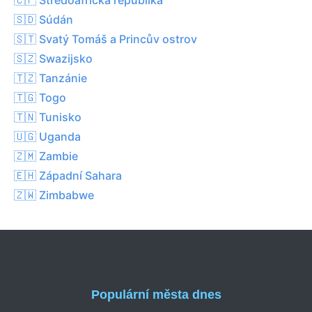
🇸🇩 Súdán
🇸🇹 Svatý Tomáš a Princův ostrov
🇸🇿 Swazijsko
🇹🇿 Tanzánie
🇹🇬 Togo
🇹🇳 Tunisko
🇺🇬 Uganda
🇿🇲 Zambie
🇪🇭 Západní Sahara
🇿🇼 Zimbabwe
Populární města dnes