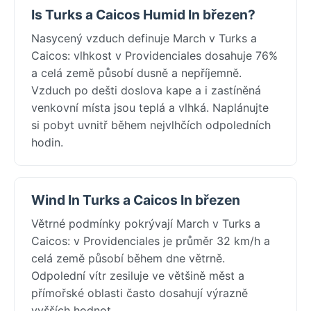
Is Turks a Caicos Humid In březen?
Nasycený vzduch definuje March v Turks a
Caicos: vlhkost v Providenciales dosahuje 76%
a celá země působí dusně a nepříjemně.
Vzduch po dešti doslova kape a i zastíněná
venkovní místa jsou teplá a vlhká. Naplánujte
si pobyt uvnitř během nejvlhčích odpoledních
hodin.
Wind In Turks a Caicos In březen
Větrné podmínky pokrývají March v Turks a
Caicos: v Providenciales je průměr 32 km/h a
celá země působí během dne větrně.
Odpolední vítr zesiluje ve většině měst a
přímořské oblasti často dosahují výrazně
vyšších hodnot.