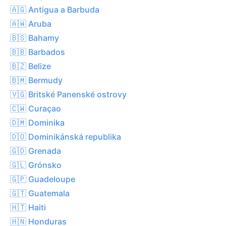
🇦🇬 Antigua a Barbuda
🇦🇼 Aruba
🇧🇸 Bahamy
🇧🇧 Barbados
🇧🇿 Belize
🇧🇲 Bermudy
🇻🇬 Britské Panenské ostrovy
🇨🇼 Curaçao
🇩🇲 Dominika
🇩🇴 Dominikánská republika
🇬🇩 Grenada
🇬🇱 Grónsko
🇬🇵 Guadeloupe
🇬🇹 Guatemala
🇭🇹 Haiti
🇭🇳 Honduras