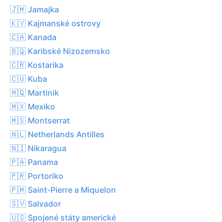
🇯🇲 Jamajka
🇰🇾 Kajmanské ostrovy
🇨🇦 Kanada
🇧🇶 Karibské Nizozemsko
🇨🇷 Kostarika
🇨🇺 Kuba
🇲🇶 Martinik
🇲🇽 Mexiko
🇲🇸 Montserrat
🇳🇱 Netherlands Antilles
🇳🇮 Nikaragua
🇵🇦 Panama
🇵🇷 Portoriko
🇵🇲 Saint-Pierre a Miquelon
🇸🇻 Salvador
🇺🇸 Spojené státy americké