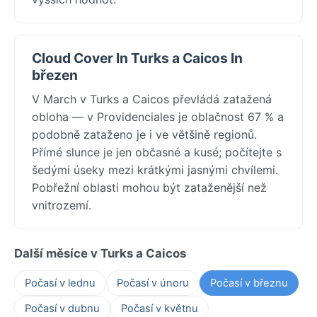
Cloud Cover In Turks a Caicos In
březen
V March v Turks a Caicos převládá zatažená
obloha — v Providenciales je oblačnost 67 % a
podobně zataženo je i ve většině regionů.
Přímé slunce je jen občasné a kusé; počítejte s
šedými úseky mezi krátkými jasnými chvílemi.
Pobřežní oblasti mohou být zataženější než
vnitrozemí.
Další měsíce v Turks a Caicos
Počasí v lednu
Počasí v únoru
Počasí v březnu
Počasí v dubnu
Počasí v květnu