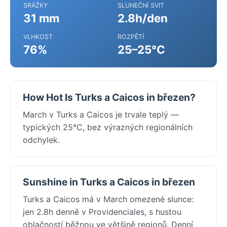
SRÁŽKY
SLUNEČNÍ SVIT
31 mm
2.8h/den
VLHKOST
ROZPĚTÍ
76%
25–25°C
How Hot Is Turks a Caicos in březen?
March v Turks a Caicos je trvale teplý —
typických 25°C, bez výrazných regionálních
odchylek.
Sunshine in Turks a Caicos in březen
Turks a Caicos má v March omezené slunce:
jen 2.8h denně v Providenciales, s hustou
oblačností běžnou ve většině regionů. Denní