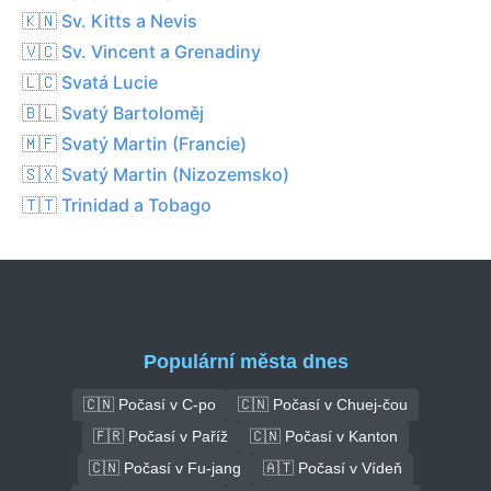
🇰🇳 Sv. Kitts a Nevis
🇻🇨 Sv. Vincent a Grenadiny
🇱🇨 Svatá Lucie
🇧🇱 Svatý Bartoloměj
🇲🇫 Svatý Martin (Francie)
🇸🇽 Svatý Martin (Nizozemsko)
🇹🇹 Trinidad a Tobago
Populární města dnes
🇨🇳 Počasí v C-po
🇨🇳 Počasí v Chuej-čou
🇫🇷 Počasí v Paříž
🇨🇳 Počasí v Kanton
🇨🇳 Počasí v Fu-jang
🇦🇹 Počasí v Vídeň