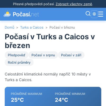
Přesné předpovědi počasí
.
Zobrazit všechny země
.
☰
Počasí.
net
🌐
Domů
>
Turks a Caicos
>
Počasí v březnu
Počasí v Turks a Caicos v
březen
Předpověď
Počasí v srpnu
Počasí v září
Roční průměry
Celostátní klimatické normály napříč 10 městy v
Turks a Caicos.
PRŮMĚRNÉ MAXIMUM
PRŮMĚRNÉ MINIMUM
25°C
24°C