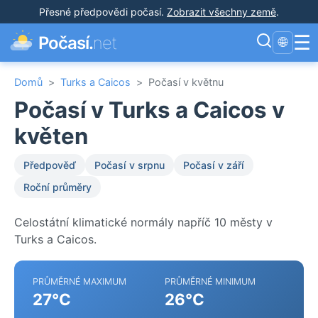
Přesné předpovědi počasí
.
Zobrazit všechny země
.
☰
Počasí.
net
🌐
Domů
>
Turks a Caicos
>
Počasí v květnu
Počasí v Turks a Caicos v
květen
Předpověď
Počasí v srpnu
Počasí v září
Roční průměry
Celostátní klimatické normály napříč 10 městy v
Turks a Caicos.
PRŮMĚRNÉ MAXIMUM
PRŮMĚRNÉ MINIMUM
27°C
26°C