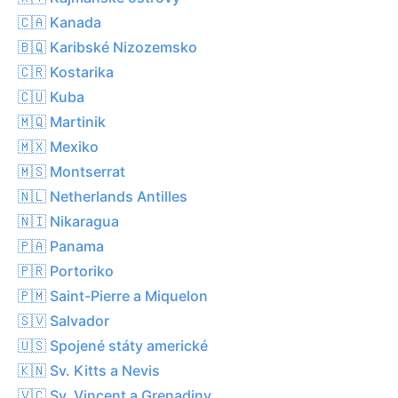
🇨🇦 Kanada
🇧🇶 Karibské Nizozemsko
🇨🇷 Kostarika
🇨🇺 Kuba
🇲🇶 Martinik
🇲🇽 Mexiko
🇲🇸 Montserrat
🇳🇱 Netherlands Antilles
🇳🇮 Nikaragua
🇵🇦 Panama
🇵🇷 Portoriko
🇵🇲 Saint-Pierre a Miquelon
🇸🇻 Salvador
🇺🇸 Spojené státy americké
🇰🇳 Sv. Kitts a Nevis
🇻🇨 Sv. Vincent a Grenadiny