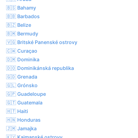
🇧🇸 Bahamy
🇧🇧 Barbados
🇧🇿 Belize
🇧🇲 Bermudy
🇻🇬 Britské Panenské ostrovy
🇨🇼 Curaçao
🇩🇲 Dominika
🇩🇴 Dominikánská republika
🇬🇩 Grenada
🇬🇱 Grónsko
🇬🇵 Guadeloupe
🇬🇹 Guatemala
🇭🇹 Haiti
🇭🇳 Honduras
🇯🇲 Jamajka
🇰🇾 Kajmanské ostrovy