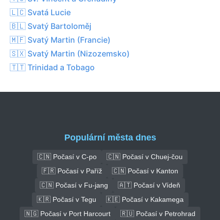
🇱🇨 Svatá Lucie
🇧🇱 Svatý Bartoloměj
🇲🇫 Svatý Martin (Francie)
🇸🇽 Svatý Martin (Nizozemsko)
🇹🇹 Trinidad a Tobago
Populární města dnes
🇨🇳 Počasí v C-po
🇨🇳 Počasí v Chuej-čou
🇫🇷 Počasí v Paříž
🇨🇳 Počasí v Kanton
🇨🇳 Počasí v Fu-jang
🇦🇹 Počasí v Vídeň
🇰🇷 Počasí v Tegu
🇰🇪 Počasí v Kakamega
🇳🇬 Počasí v Port Harcourt
🇷🇺 Počasí v Petrohrad