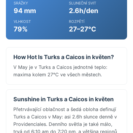
SRÁŽKY
SLUNEČNÍ SVIT
94 mm
2.6h/den
VLHKOST
ROZPĚTÍ
79%
27–27°C
How Hot Is Turks a Caicos in květen?
V May je v Turks a Caicos jednotné teplo:
maxima kolem 27°C ve všech městech.
Sunshine in Turks a Caicos in květen
Přetrvávající oblačnost a šedá obloha definují
Turks a Caicos v May: asi 2.6h slunce denně v
Providenciales. Denního světla je také málo,
trvá od 6:10 am do 7:20 pm, a většina regionů