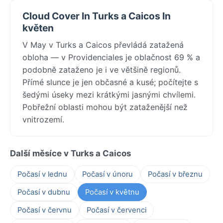
Cloud Cover In Turks a Caicos In
květen
V May v Turks a Caicos převládá zatažená
obloha — v Providenciales je oblačnost 69 % a
podobně zataženo je i ve většině regionů.
Přímé slunce je jen občasné a kusé; počítejte s
šedými úseky mezi krátkými jasnými chvílemi.
Pobřežní oblasti mohou být zataženější než
vnitrozemí.
Další měsíce v Turks a Caicos
Počasí v lednu
Počasí v únoru
Počasí v březnu
Počasí v dubnu
Počasí v květnu
Počasí v červnu
Počasí v červenci