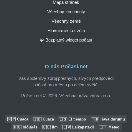
Mapa stránek
Všechny kontinenty
Všechny země
Hlavní města světa
🧩 Bezplatný widget počasí
O nás Počasí.net
Váš spolehlivý zdroj přesných, živých předpovědí
počasí pro města po celém světě.
Počasí.net © 2026. Všechna práva vyhrazena.
🇲🇾
🇮🇩
🇪🇸
🇹🇷
Cuaca
Cuaca
El tiempo
Hava durumu
🇭🇺
🇪🇪
🇱🇻
🇮🇹
Időjárás
Ilm
Laikapstākļi
Meteo