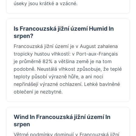
úseky jsou krátké a vzácné.
Is Francouzská jižní území Humid In
srpen?
Francouzská jižní území je v August zahalena
tropicky hustou vlhkostí: v Port-aux-Français
je průměrně 82% a většina země je na tom
podobně. Neustálá vlhkost způsobuje, že teplé
teploty působí výrazně hůře, a ani noci
nepřinášejí výrazné ochlazení. Lehké bavlněné
oblečení je nezbytné.
Wind In Francouzská jižní území In
srpen
Větrné podmínky dominují v Francouzská jižní