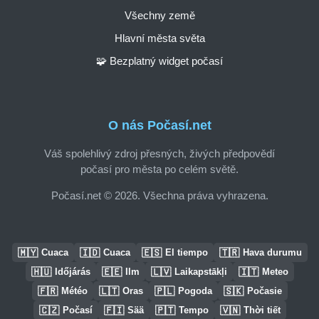
Všechny země
Hlavní města světa
🧩 Bezplatný widget počasí
O nás Počasí.net
Váš spolehlivý zdroj přesných, živých předpovědí
počasí pro města po celém světě.
Počasí.net © 2026. Všechna práva vyhrazena.
🇲🇾
🇮🇩
🇪🇸
🇹🇷
Cuaca
Cuaca
El tiempo
Hava durumu
🇭🇺
🇪🇪
🇱🇻
🇮🇹
Időjárás
Ilm
Laikapstākļi
Meteo
🇫🇷
🇱🇹
🇵🇱
🇸🇰
Météo
Oras
Pogoda
Počasie
🇨🇿
🇫🇮
🇵🇹
🇻🇳
Počasí
Sää
Tempo
Thời tiết