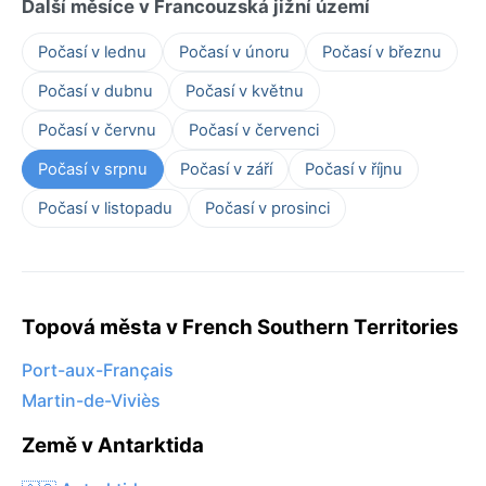
Další měsíce v Francouzská jižní území
Počasí v lednu
Počasí v únoru
Počasí v březnu
Počasí v dubnu
Počasí v květnu
Počasí v červnu
Počasí v červenci
Počasí v srpnu
Počasí v září
Počasí v říjnu
Počasí v listopadu
Počasí v prosinci
Topová města v French Southern Territories
Port-aux-Français
Martin-de-Viviès
Země v Antarktida