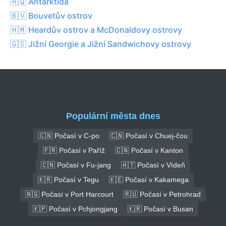
🇦🇶 Antarktida
🇧🇻 Bouvetův ostrov
🇭🇲 Heardův ostrov a McDonaldovy ostrovy
🇬🇸 Jižní Georgie a Jižní Sandwichovy ostrovy
Populární města dnes
🇨🇳 Počasí v C-po
🇨🇳 Počasí v Chuej-čou
🇫🇷 Počasí v Paříž
🇨🇳 Počasí v Kanton
🇨🇳 Počasí v Fu-jang
🇦🇹 Počasí v Vídeň
🇰🇷 Počasí v Tegu
🇰🇪 Počasí v Kakamega
🇳🇬 Počasí v Port Harcourt
🇷🇺 Počasí v Petrohrad
🇰🇵 Počasí v Pchjongjang
🇰🇷 Počasí v Busan