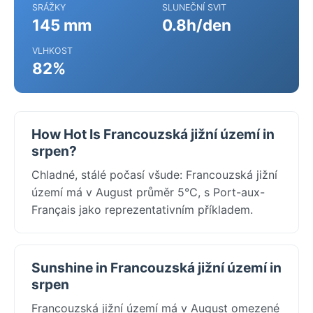
SRÁŽKY
SLUNEČNÍ SVIT
145 mm
0.8h/den
VLHKOST
82%
How Hot Is Francouzská jižní území in
srpen?
Chladné, stálé počasí všude: Francouzská jižní
území má v August průměr 5°C, s Port-aux-
Français jako reprezentativním příkladem.
Sunshine in Francouzská jižní území in
srpen
Francouzská jižní území má v August omezené