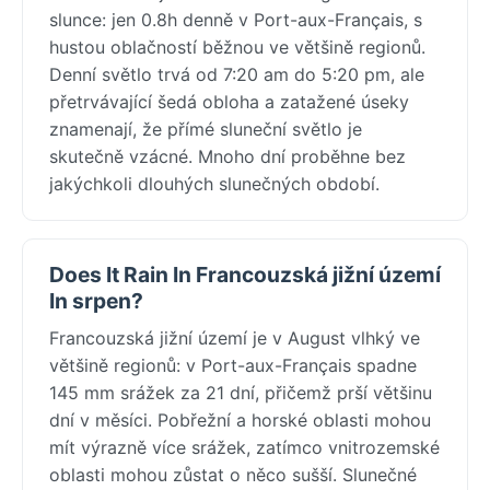
slunce: jen 0.8h denně v Port-aux-Français, s
hustou oblačností běžnou ve většině regionů.
Denní světlo trvá od 7:20 am do 5:20 pm, ale
přetrvávající šedá obloha a zatažené úseky
znamenají, že přímé sluneční světlo je
skutečně vzácné. Mnoho dní proběhne bez
jakýchkoli dlouhých slunečných období.
Does It Rain In Francouzská jižní území
In srpen?
Francouzská jižní území je v August vlhký ve
většině regionů: v Port-aux-Français spadne
145 mm srážek za 21 dní, přičemž prší většinu
dní v měsíci. Pobřežní a horské oblasti mohou
mít výrazně více srážek, zatímco vnitrozemské
oblasti mohou zůstat o něco sušší. Slunečné