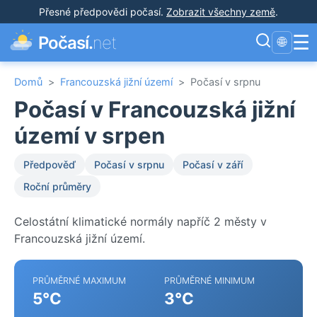
Přesné předpovědi počasí
.
Zobrazit všechny země
.
☰
Počasí.
net
🌐
Domů
>
Francouzská jižní území
>
Počasí v srpnu
Počasí v Francouzská jižní
území v srpen
Předpověď
Počasí v srpnu
Počasí v září
Roční průměry
Celostátní klimatické normály napříč 2 městy v
Francouzská jižní území.
PRŮMĚRNÉ MAXIMUM
PRŮMĚRNÉ MINIMUM
5°C
3°C