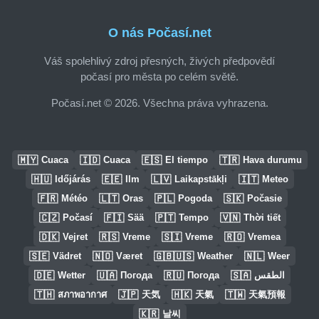
O nás Počasí.net
Váš spolehlivý zdroj přesných, živých předpovědí
počasí pro města po celém světě.
Počasí.net © 2026. Všechna práva vyhrazena.
🇲🇾
🇮🇩
🇪🇸
🇹🇷
Cuaca
Cuaca
El tiempo
Hava durumu
🇭🇺
🇪🇪
🇱🇻
🇮🇹
Időjárás
Ilm
Laikapstākļi
Meteo
🇫🇷
🇱🇹
🇵🇱
🇸🇰
Météo
Oras
Pogoda
Počasie
🇨🇿
🇫🇮
🇵🇹
🇻🇳
Počasí
Sää
Tempo
Thời tiết
🇩🇰
🇷🇸
🇸🇮
🇷🇴
Vejret
Vreme
Vreme
Vremea
🇸🇪
🇳🇴
🇬🇧🇺🇸
🇳🇱
Vädret
Været
Weather
Weer
🇩🇪
🇺🇦
🇷🇺
🇸🇦
Wetter
Погода
Погода
الطقس
🇹🇭
🇯🇵
🇭🇰
🇹🇼
สภาพอากาศ
天気
天氣
天氣預報
🇰🇷
날씨