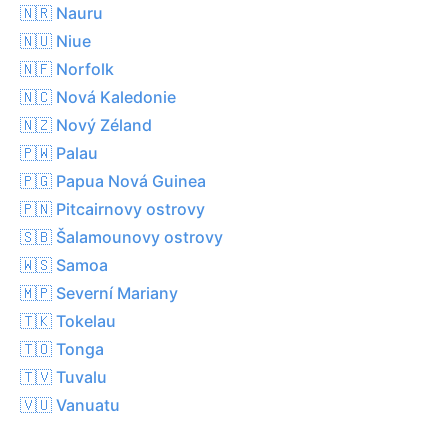
🇳🇷 Nauru
🇳🇺 Niue
🇳🇫 Norfolk
🇳🇨 Nová Kaledonie
🇳🇿 Nový Zéland
🇵🇼 Palau
🇵🇬 Papua Nová Guinea
🇵🇳 Pitcairnovy ostrovy
🇸🇧 Šalamounovy ostrovy
🇼🇸 Samoa
🇲🇵 Severní Mariany
🇹🇰 Tokelau
🇹🇴 Tonga
🇹🇻 Tuvalu
🇻🇺 Vanuatu