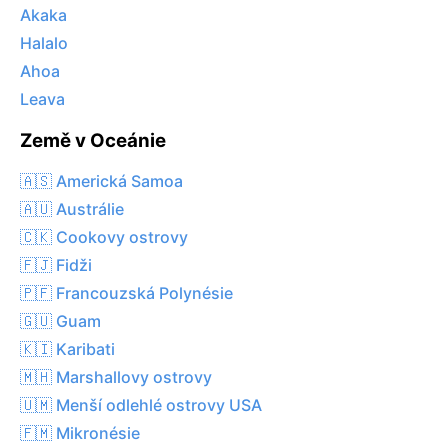
Akaka
Halalo
Ahoa
Leava
Země v Oceánie
🇦🇸 Americká Samoa
🇦🇺 Austrálie
🇨🇰 Cookovy ostrovy
🇫🇯 Fidži
🇵🇫 Francouzská Polynésie
🇬🇺 Guam
🇰🇮 Karibati
🇲🇭 Marshallovy ostrovy
🇺🇲 Menší odlehlé ostrovy USA
🇫🇲 Mikronésie