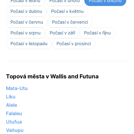
Počasí v lednu
Počasí v únoru
Počasí v březnu
Počasí v dubnu
Počasí v květnu
Počasí v červnu
Počasí v červenci
Počasí v srpnu
Počasí v září
Počasí v říjnu
Počasí v listopadu
Počasí v prosinci
Topová města v Wallis and Futuna
Mata-Utu
Liku
Alele
Falaleu
Utufua
Vaitupu