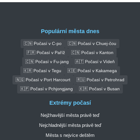
Populární města dnes
🇨🇳 Počasí v C-po
🇨🇳 Počasí v Chuej-čou
🇫🇷 Počasí v Paříž
🇨🇳 Počasí v Kanton
🇨🇳 Počasí v Fu-jang
🇦🇹 Počasí v Vídeň
🇰🇷 Počasí v Tegu
🇰🇪 Počasí v Kakamega
🇳🇬 Počasí v Port Harcourt
🇷🇺 Počasí v Petrohrad
🇰🇵 Počasí v Pchjongjang
🇰🇷 Počasí v Busan
Extrémy počasí
Nejžhavější města právě teď
Nejchladnější města právě teď
Města s nejvíce deštěm