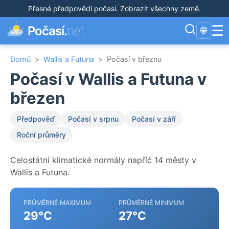
Přesné předpovědi počasí
.
Zobrazit všechny země
.
☰
Počasí.
net
🌐
Domů
>
Wallis a Futuna
>
Počasí v březnu
Počasí v Wallis a Futuna v
březen
Předpověď
Počasí v srpnu
Počasí v září
Roční průměry
Celostátní klimatické normály napříč 14 městy v
Wallis a Futuna.
PRŮMĚRNÉ MAXIMUM
PRŮMĚRNÉ MINIMUM
29°C
27°C