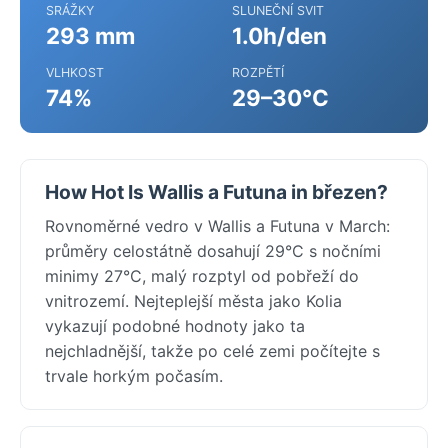
SRÁŽKY
SLUNEČNÍ SVIT
293 mm
1.0h/den
VLHKOST
ROZPĚTÍ
74%
29–30°C
How Hot Is Wallis a Futuna in březen?
Rovnoměrné vedro v Wallis a Futuna v March:
průměry celostátně dosahují 29°C s nočními
minimy 27°C, malý rozptyl od pobřeží do
vnitrozemí. Nejteplejší města jako Kolia
vykazují podobné hodnoty jako ta
nejchladnější, takže po celé zemi počítejte s
trvale horkým počasím.