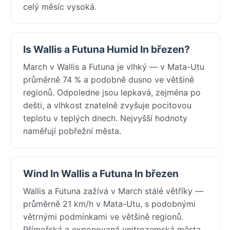
celý měsíc vysoká.
Is Wallis a Futuna Humid In březen?
March v Wallis a Futuna je vlhký — v Mata-Utu
průměrně 74 % a podobně dusno ve většině
regionů. Odpoledne jsou lepkavá, zejména po
dešti, a vlhkost znatelně zvyšuje pocitovou
teplotu v teplých dnech. Nejvyšší hodnoty
naměřují pobřežní města.
Wind In Wallis a Futuna In březen
Wallis a Futuna zažívá v March stálé větříky —
průměrně 21 km/h v Mata-Utu, s podobnými
větrnými podmínkami ve většině regionů.
Přímořská a exponovaná vnitrozemská města